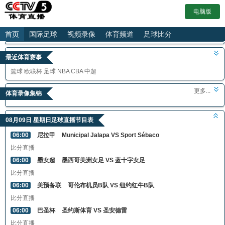
电脑版
首页
国际足球
视频录像
体育频道
足球比分
最近体育赛事
篮球
欧联杯
足球
NBA
CBA
中超
更多...
体育录像集锦
08月09日 星期日足球直播节目表
06:00
尼拉甲
Municipal Jalapa VS Sport Sébaco
比分直播
06:00
墨女超
墨西哥美洲女足 VS 蓝十字女足
比分直播
06:00
美预备联
哥伦布机员B队 VS 纽约红牛B队
比分直播
06:00
巴圣杯
圣约斯体育 VS 圣安德雷
比分直播