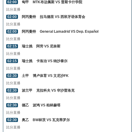
02:00
匈甲
MTK布达佩斯 VS 普斯卡什学院
比分直播
02:00
阿丙曼特
拉马德里 VS 西班牙语体育会
比分直播
02:00
阿丙曼特
General Lamadrid VS Dep. Español
比分直播
02:15
瑞士挑
阿劳 VS 尼奈斯
比分直播
02:15
瑞士挑
卡洛治 VS 纳沙泰尔
比分直播
02:30
土甲
博卢体育 VS 文尼沙FK
比分直播
02:30
波兰甲
克拉科夫 VS 华沙普洛克
比分直播
02:30
德乙
波鸿 VS 柏林赫塔
比分直播
02:30
奥乙
BW林茨 VS 瓦克蒂罗尔
比分直播