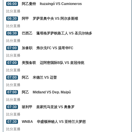
06:00
阿乙曼特
Ituzaingó VS Camioneros
比分直播
06:30
阿甲
罗萨里奥中央 VS 阿尔多斯维
比分直播
06:30
巴西乙
蓬塔格罗萨铁路工人 VS 圣贝尔纳多
比分直播
07:00
加拿职
弗尔戈FC VS 温哥华FC
比分直播
07:00
美预备联
迈阿密国际B队 VS 皇冠传统
比分直播
07:00
阿乙
米德兰 VS 迈普
比分直播
07:00
阿乙
Midland VS Dep. Maipú
比分直播
07:30
玻利甲
皇家托马亚波 VS 奥鲁罗
比分直播
07:30
WNBA
华盛顿神秘人 VS 亚特兰大梦想
比分直播