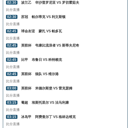
02:30
波兰乙
华沙普罗尼亚 VS 罗切霍茹夫
比分直播
02:30
苏冠
帕尔蒂克 VS 利文斯顿
比分直播
02:45
球会友谊
蒙扎 VS 帕多瓦
比分直播
02:45
英联杯
韦康比流浪者 VS 斯蒂夫尼奇
比分直播
02:45
比甲
布鲁日 VS 科特赖克
比分直播
02:45
英联杯
狼队 VS 维尔港
比分直播
03:00
英联杯
米德尔斯堡 VS 雷克瑟姆
比分直播
03:15
葡超
埃斯托里尔 VS 法马利康
比分直播
03:15
冰岛甲
阿费查尔丁 VS 格林达维克
比分直播