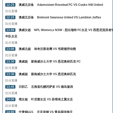
12:25
澳威北后备
Adamstown Rosebud FC VS Cooks Hill United
比分直播
12:25
澳威北后备
Belmont Swansea United VS Lambton Jaffas
比分直播
13:00
澳威女超
NPL Women,s NSW - 思比瑞特 FC女足 VS 西悉尼流浪者
年队女足
比分直播
13:00
澳威北超
埃奇沃斯老鹰 VS 韦斯顿劳动熊
比分直播
13:30
澳威超
新南威尔士大学 VS 悉尼奥林匹克 FC
比分直播
13:30
澳威超
新南威尔士大学 VS 悉尼奥林匹克
比分直播
13:45
日职乙
北海道札幌冈萨多 VS 德岛漩涡
比分直播
14:00
俄女超
叶尼塞女足 VS 苏维埃之翼女足
比分直播
14:00
中青锦U21
北京首钢 VS 青岛国信海天