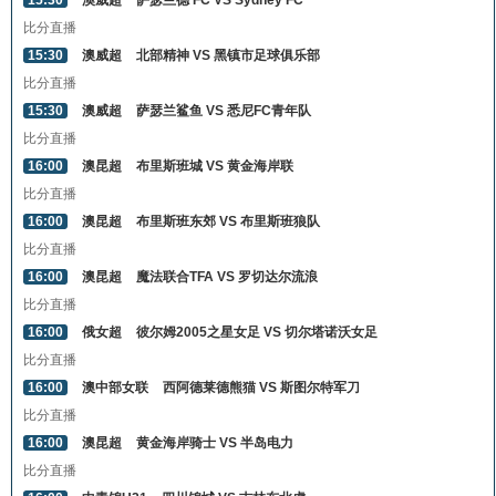
15:30
澳威超
萨瑟兰德 FC VS Sydney FC
比分直播
15:30
澳威超
北部精神 VS 黑镇市足球俱乐部
比分直播
15:30
澳威超
萨瑟兰鲨鱼 VS 悉尼FC青年队
比分直播
16:00
澳昆超
布里斯班城 VS 黄金海岸联
比分直播
16:00
澳昆超
布里斯班东郊 VS 布里斯班狼队
比分直播
16:00
澳昆超
魔法联合TFA VS 罗切达尔流浪
比分直播
16:00
俄女超
彼尔姆2005之星女足 VS 切尔塔诺沃女足
比分直播
16:00
澳中部女联
西阿德莱德熊猫 VS 斯图尔特军刀
比分直播
16:00
澳昆超
黄金海岸骑士 VS 半岛电力
比分直播