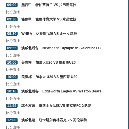
09:00
墨西甲
特帕蒂特兰 VS 拉巴斯竞技
比分直播
09:30
秘鲁甲
秘鲁体育大学 VS 水晶竞技
比分直播
09:30
WNBA
达拉斯飞翼 VS 金州女武神
比分直播
09:55
澳威北后备
Newcastle Olympic VS Valentine FC
比分直播
10:00
美青杯
加拿大U20 VS 墨西哥U20
比分直播
10:00
美青杯
加拿大 U20 VS 墨西哥 U20
比分直播
10:10
澳威北后备
Edgeworth Eagles VS Weston Bears
比分直播
11:55
球会友谊
車路士女队隊 VS 奧克蘭FC女队隊
比分直播
12:00
澳威北超
纽卡斯尔奥林匹克 VS 瓦伦蒂勒
比分直播