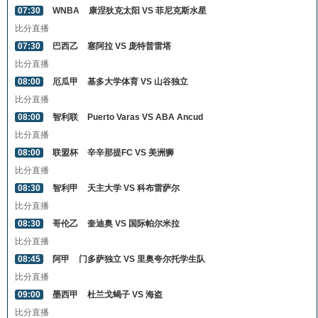
07:30
WNBA
康涅狄克太阳 VS 菲尼克斯水星
比分直播
07:30
巴西乙
塞阿拉 VS 庞特普雷塔
比分直播
08:00
厄瓜甲
基多大学体育 VS 山谷独立
比分直播
08:00
智利联
Puerto Varas VS ABA Ancud
比分直播
08:00
联盟杯
辛辛那提FC VS 美洲狮
比分直播
08:30
智利甲
天主大学 VS 科布雷萨尔
比分直播
08:30
哥伦乙
奎迪奥 VS 国际帕尔米拉
比分直播
08:45
阿甲
门多萨独立 VS 里奥夸尔托学生队
比分直播
09:00
墨西甲
杜兰戈蝎子 VS 海盗
比分直播