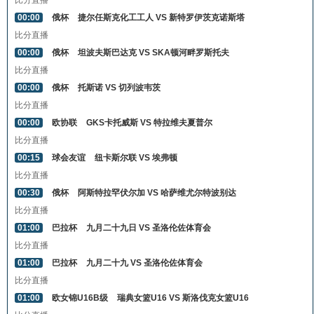
比分直播
00:00
俄杯
捷尔任斯克化工工人 VS 新特罗伊茨克诺斯塔
比分直播
00:00
俄杯
坦波夫斯巴达克 VS SKA顿河畔罗斯托夫
比分直播
00:00
俄杯
托斯诺 VS 切列波韦茨
比分直播
00:00
欧协联
GKS卡托威斯 VS 特拉维夫夏普尔
比分直播
00:15
球会友谊
纽卡斯尔联 VS 埃弗顿
比分直播
00:30
俄杯
阿斯特拉罕伏尔加 VS 哈萨维尤尔特波别达
比分直播
01:00
巴拉杯
九月二十九日 VS 圣洛伦佐体育会
比分直播
01:00
巴拉杯
九月二十九 VS 圣洛伦佐体育会
比分直播
01:00
欧女锦U16B级
瑞典女篮U16 VS 斯洛伐克女篮U16