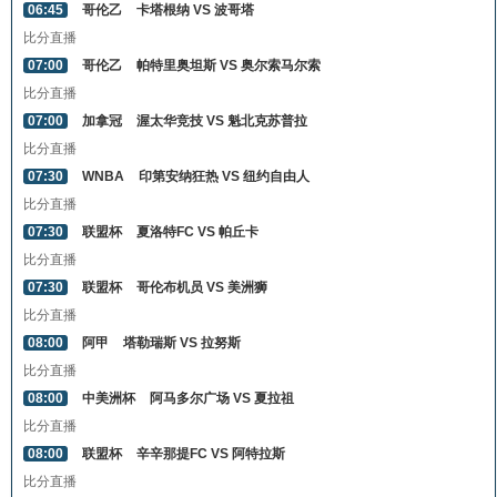
06:45
哥伦乙
卡塔根纳 VS 波哥塔
比分直播
07:00
哥伦乙
帕特里奥坦斯 VS 奥尔索马尔索
比分直播
07:00
加拿冠
渥太华竞技 VS 魁北克苏普拉
比分直播
07:30
WNBA
印第安纳狂热 VS 纽约自由人
比分直播
07:30
联盟杯
夏洛特FC VS 帕丘卡
比分直播
07:30
联盟杯
哥伦布机员 VS 美洲狮
比分直播
08:00
阿甲
塔勒瑞斯 VS 拉努斯
比分直播
08:00
中美洲杯
阿马多尔广场 VS 夏拉祖
比分直播
08:00
联盟杯
辛辛那提FC VS 阿特拉斯
比分直播