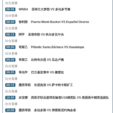
比分直播
08:00
WNBA
亚特兰大梦想 VS 多伦多节奏
比分直播
08:00
智利联
Puerto Montt Basket VS Español Osorno
比分直播
08:15
阿甲
圣塔菲联 VS 科尔多瓦中央
比分直播
09:00
哥斯乙
Pitbulls Santa Bárbara VS Guadalupe
比分直播
09:00
哥斯乙
比特布尔思 VS 瓜达卢佩
比分直播
09:05
哥伦甲
巴兰基亚青年 VS 佩雷拉
比分直播
09:15
墨西哥联
坎昆热浪 VS 萨卡特卡斯矿工
比分直播
10:00
友谊赛
西班牙职业篮球实验室U18精英队 VS 美国高中精英选拔队
比分直播
10:00
墨西哥联
多拉多斯 VS 弗雷斯尼约淘金者