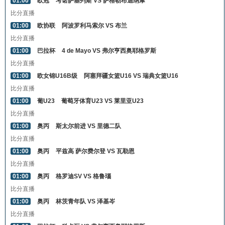
01:00
欧冠
考诺萨基列斯 VS 萨格勒布迪纳摩
比分直播
01:00
欧协联
阿波罗利马索尔 VS 布兰
比分直播
01:00
巴拉杯
4 de Mayo VS 弗尔亨西奥耶格罗斯
比分直播
01:00
欧女锦U16B级
阿塞拜疆女篮U16 VS 瑞典女篮U16
比分直播
01:00
葡U23
葡萄牙体育U23 VS 莱里亚U23
比分直播
01:00
奥丙
斯太尔前进 VS 里德二队
比分直播
01:00
奥丙
平兹高 萨尔费尔登 VS 瓦勒恩
比分直播
01:00
奥丙
格罗迪SV VS 格鲁瑙
比分直播
01:00
奥丙
林茨青年队 VS 泽基岑
比分直播