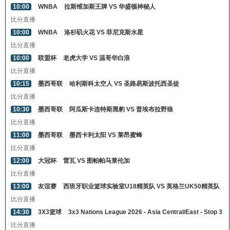
10:00
WNBA
拉斯维加斯王牌 VS 华盛顿神秘人
比分直播
10:00
WNBA
洛杉矶火花 VS 菲尼克斯水星
比分直播
10:00
联盟杯
老虎大学 VS 温哥华白浪
比分直播
10:15
墨西哥联
哈利斯科太空人 VS 圣路易斯波托西圣徒
比分直播
10:30
墨西哥联
阿瓜斯卡连特斯黑豹 VS 普埃布拉野狼
比分直播
11:00
墨西哥联
墨西卡利太阳 VS 莱昂蜜蜂
比分直播
12:00
大冠杯
雷瓦 VS 图帕帕马莱伦加
比分直播
13:00
友谊赛
西班牙职业篮球实验室U18精英队 VS 英格兰UK50精英队
比分直播
14:30
3X3篮球
3x3 Nations League 2026 - Asia Central/East - Stop 3
比分直播