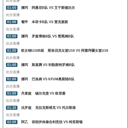
比分直播
01:00
挪丙
阿桑尼B队 VS 艾于斯德沃尔
比分直播
01:00
葡甲
本菲卡B队 VS 雷克索斯
比分直播
01:00
挪丙
罗森博格B队 VS 雷黑姆B队
比分直播
01:00
欧女锦U16B级
斯洛伐克女篮U16 VS 阿塞拜疆女篮U16
比分直播
01:00
挪丙
斯基腾 VS 利勒斯特罗姆B队
比分直播
01:00
挪丙
巴洛姆 VS KFUM奥斯陆B队
比分直播
01:00
丹麦超
锡尔克堡 VS 欧登塞
比分直播
01:30
法罗超
克拉克斯维克 VS 托尔斯港
比分直播
02:00
阿乙
胡胡伊体操击剑竞技 VS 特里斯顿