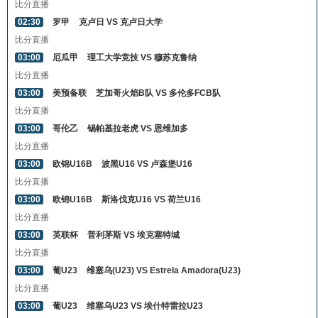
比分直播
02:30
罗甲
克卢日 VS 克卢日大学
比分直播
03:00
厄瓜甲
理工大学竞技 VS 穆苏克鲁纳
比分直播
03:00
美预备联
芝加哥火焰B队 VS 多伦多FCB队
比分直播
03:00
哥伦乙
锡帕基拉老虎 VS 恩维加多
比分直播
03:00
欧锦U16B
波黑U16 VS 卢森堡U16
比分直播
03:00
欧锦U16B
斯洛伐克U16 VS 荷兰U16
比分直播
03:00
英联杯
普利茅斯 VS 埃克塞特城
比分直播
03:00
葡U23
维塞乌(U23) VS Estrela Amadora(U23)
比分直播
03:00
葡U23
维塞乌U23 VS 埃什特雷拉U23