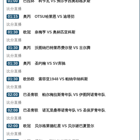
01:00
巴拉杯
科卡瓦 VS 弗尔亨西奥耶格罗斯
比分直播
01:15
奥丙
OTSU哈莱恩 VS 迪塔切
比分直播
01:30
欧冠
奈梅亨 VS 奥林匹亚科斯
比分直播
01:30
奥丙
沃图纳巴特莱昂费尔登 VS 古尔腾
比分直播
01:30
奥丙
圣约翰 VS SV库驰
比分直播
01:30
欧协联
索菲亚1948 VS 帕纳辛纳科斯
比分直播
02:00
巴圣青联
帕尔梅拉斯青年队 VS 伊图阿诺青年队
比分直播
02:00
巴圣青联
诺瓦里桑蒂诺青年队 VS 圣保罗青年队
比分直播
02:00
欧冠
贝尔格莱德红星 VS 贝尔谢巴夏普尔
比分直播