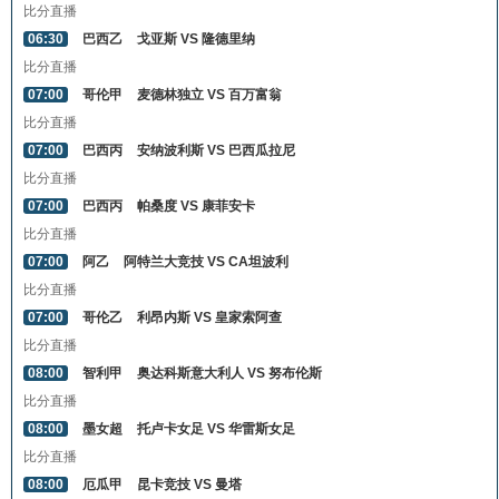
比分直播
06:30
巴西乙
戈亚斯 VS 隆德里纳
比分直播
07:00
哥伦甲
麦德林独立 VS 百万富翁
比分直播
07:00
巴西丙
安纳波利斯 VS 巴西瓜拉尼
比分直播
07:00
巴西丙
帕桑度 VS 康菲安卡
比分直播
07:00
阿乙
阿特兰大竞技 VS CA坦波利
比分直播
07:00
哥伦乙
利昂内斯 VS 皇家索阿查
比分直播
08:00
智利甲
奥达科斯意大利人 VS 努布伦斯
比分直播
08:00
墨女超
托卢卡女足 VS 华雷斯女足
比分直播
08:00
厄瓜甲
昆卡竞技 VS 曼塔