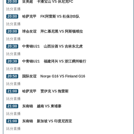
20:00
亚美超
卡潘宝山 VS 休尼克FC
比分直播
20:00
哈萨克甲
FK阿雷斯 VS 杜保尔B队
比分直播
20:00
球会友谊
拜仁慕尼黑 VS 阿斯顿维拉
比分直播
20:30
中青锦U21
山西汾酒 VS 吉林东北虎
比分直播
20:30
中青锦U21
福建浔兴 VS 浙江稠州银行
比分直播
20:50
国际友谊
Norge G16 VS Finland G16
比分直播
21:00
哈萨克甲
贾伊克 VS 拖雷斯
比分直播
21:00
东南锦
越南 VS 柬埔寨
比分直播
21:00
东南锦
新加坡 VS 印度尼西亚
比分直播