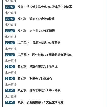
比分直播
00:00
欧联
特拉维夫马卡比 VS 索非亚中央陆军
比分直播
00:00
欧协联
派德 VS 维也纳快速
比分直播
00:30
欧协联
克卢日 VS 特罗姆瑟
比分直播
00:30
以甲图杯
贝尼叶胡达 VS 夏雷姆
比分直播
00:30
以甲图杯
阿什杜德 VS 里雄莱锡安夏普尔
比分直播
01:00
欧协联
琴斯托霍瓦 VS 哈马比
比分直播
01:00
欧协联
谢里夫 VS 圣加仑
比分直播
01:00
欧协联
德布雷辛尼 VS 哥本哈根
比分直播
01:00
欧联
波兹南莱赫 VS 克拉克斯维克