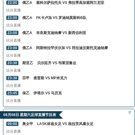
23:00
俄乙A
索科尔萨拉托夫 VS 弗拉季高加索阿兰尼亚
比分直播
23:00
俄乙A
FK卡卢加 VS 罗迪纳莫斯科B队
比分直播
23:00
俄乙A
布良斯克迪纳摩 VS 新西伯利亚
比分直播
23:00
俄乙A
阿斯特拉罕伏尔加 VS 符拉迪沃斯托克迪纳摩
比分直播
23:30
斯亚乙
贝尔廷齐 VS 韦莱涅鲁达
比分直播
23:30
芬甲
查普斯 VS MP米克力
比分直播
23:45
保乙
伊塔尔 VS 马历克
比分直播
08月08日 星期六足球直播节目表
00:00
奥女甲
LASK林兹女足 VS 格拉茨风暴女足
比分直播