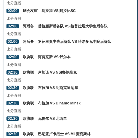
比分直播
02:00
球会友谊
马拉加 VS 阿拉比SC
比分直播
02:00
阿后备
普拉滕斯后备队 VS 拉普拉塔大学生后备队
比分直播
02:00
阿后备
罗萨里奥中央后备队 VS 科尔多瓦学院后备队
比分直播
02:00
欧协联
阿贾克斯 VS 舒尔本
比分直播
02:30
欧协联
卢加诺 VS NSI鲁纳维克
比分直播
02:30
欧协联
布拉加 VS 明斯克迪纳摩
比分直播
02:30
欧协联
布拉加 VS Dinamo Minsk
比分直播
02:30
欧协联
瓦鲁尔 VS 北西兰
比分直播
02:30
欧协联
巴尼亚卢卡战士 VS ML麦克斯林