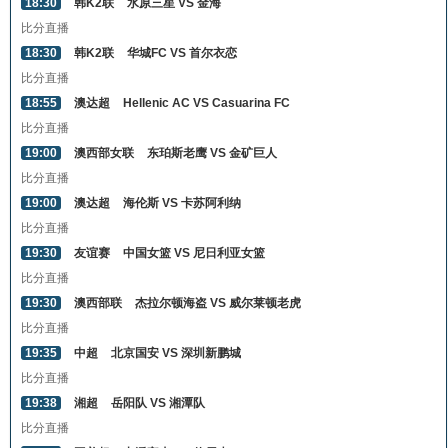
18:30
韩K2联
水原三星 VS 金海
比分直播
18:30
韩K2联
华城FC VS 首尔衣恋
比分直播
18:55
澳达超
Hellenic AC VS Casuarina FC
比分直播
19:00
澳西部女联
东珀斯老鹰 VS 金矿巨人
比分直播
19:00
澳达超
海伦斯 VS 卡苏阿利纳
比分直播
19:30
友谊赛
中国女篮 VS 尼日利亚女篮
比分直播
19:30
澳西部联
杰拉尔顿海盗 VS 威尔莱顿老虎
比分直播
19:35
中超
北京国安 VS 深圳新鹏城
比分直播
19:38
湘超
岳阳队 VS 湘潭队
比分直播