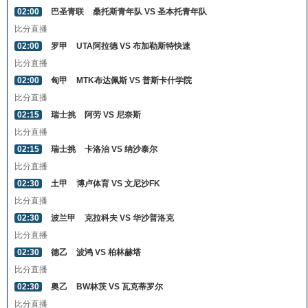
02:00
巴圣青联
桑托斯青年队 VS 圣本托青年队
比分直播
02:00
罗甲
UTA阿拉德 VS 布加勒斯特快速
比分直播
02:00
匈甲
MTK布达佩斯 VS 普斯卡什学院
比分直播
02:15
瑞士挑
阿劳 VS 尼奈斯
比分直播
02:15
瑞士挑
卡洛治 VS 纳沙泰尔
比分直播
02:30
土甲
博卢体育 VS 文尼沙FK
比分直播
02:30
波兰甲
克拉科夫 VS 华沙普洛克
比分直播
02:30
德乙
波鸿 VS 柏林赫塔
比分直播
02:30
奥乙
BW林茨 VS 瓦克蒂罗尔
比分直播