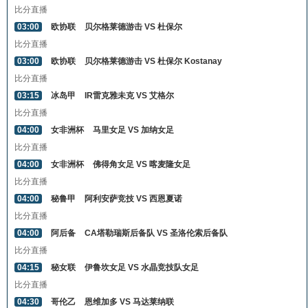
比分直播
03:00
欧协联
贝尔格莱德游击 VS 杜保尔
比分直播
03:00
欧协联
贝尔格莱德游击 VS 杜保尔 Kostanay
比分直播
03:15
冰岛甲
IR雷克雅未克 VS 艾格尔
比分直播
04:00
女非洲杯
马里女足 VS 加纳女足
比分直播
04:00
女非洲杯
佛得角女足 VS 喀麦隆女足
比分直播
04:00
秘鲁甲
阿利安萨竞技 VS 西恩夏诺
比分直播
04:00
阿后备
CA塔勒瑞斯后备队 VS 圣洛伦索后备队
比分直播
04:15
秘女联
伊鲁坎女足 VS 水晶竞技队女足
比分直播
04:30
哥伦乙
恩维加多 VS 马达莱纳联