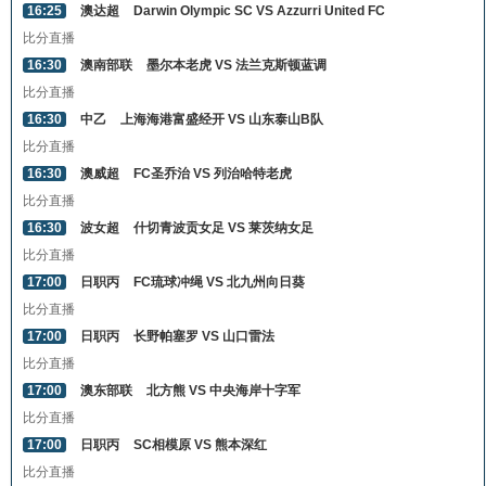
16:25
澳达超
Darwin Olympic SC VS Azzurri United FC
比分直播
16:30
澳南部联
墨尔本老虎 VS 法兰克斯顿蓝调
比分直播
16:30
中乙
上海海港富盛经开 VS 山东泰山B队
比分直播
16:30
澳威超
FC圣乔治 VS 列治哈特老虎
比分直播
16:30
波女超
什切青波贡女足 VS 莱茨纳女足
比分直播
17:00
日职丙
FC琉球冲绳 VS 北九州向日葵
比分直播
17:00
日职丙
长野帕塞罗 VS 山口雷法
比分直播
17:00
澳东部联
北方熊 VS 中央海岸十字军
比分直播
17:00
日职丙
SC相模原 VS 熊本深红
比分直播