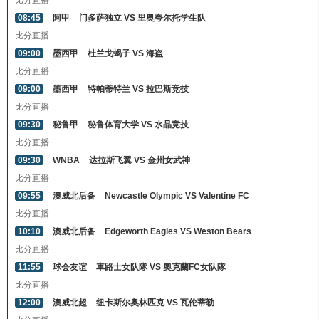
比分直播
08:45
阿甲
门多萨独立 VS 里奥夸尔托学生队
比分直播
09:00
墨西甲
杜兰戈蝎子 VS 海盗
比分直播
09:00
墨西甲
特帕蒂特兰 VS 拉巴斯竞技
比分直播
09:30
秘鲁甲
秘鲁体育大学 VS 水晶竞技
比分直播
09:30
WNBA
达拉斯飞翼 VS 金州女武神
比分直播
09:55
澳威北后备
Newcastle Olympic VS Valentine FC
比分直播
10:10
澳威北后备
Edgeworth Eagles VS Weston Bears
比分直播
11:55
球会友谊
車路士女队隊 VS 奧克蘭FC女队隊
比分直播
12:00
澳威北超
纽卡斯尔奥林匹克 VS 瓦伦蒂勒