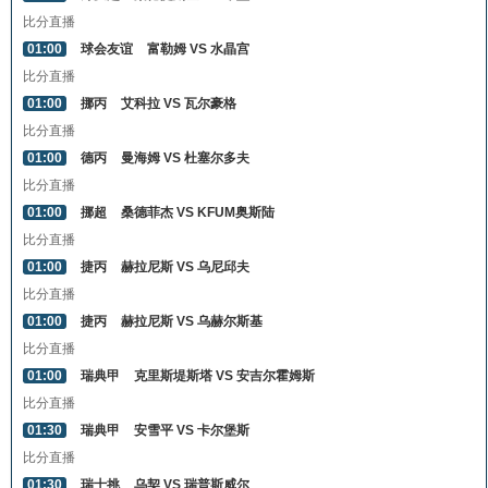
比分直播
01:00
球会友谊
富勒姆 VS 水晶宫
比分直播
01:00
挪丙
艾科拉 VS 瓦尔豪格
比分直播
01:00
德丙
曼海姆 VS 杜塞尔多夫
比分直播
01:00
挪超
桑德菲杰 VS KFUM奥斯陆
比分直播
01:00
捷丙
赫拉尼斯 VS 乌尼邱夫
比分直播
01:00
捷丙
赫拉尼斯 VS 乌赫尔斯基
比分直播
01:00
瑞典甲
克里斯堤斯塔 VS 安吉尔霍姆斯
比分直播
01:30
瑞典甲
安雪平 VS 卡尔堡斯
比分直播
01:30
瑞士挑
乌契 VS 瑞普斯威尔