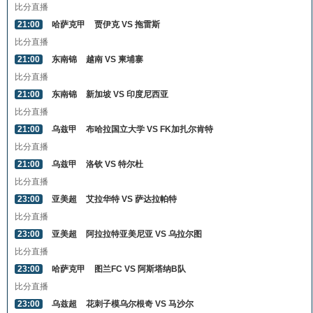
比分直播
21:00
哈萨克甲
贾伊克 VS 拖雷斯
比分直播
21:00
东南锦
越南 VS 柬埔寨
比分直播
21:00
东南锦
新加坡 VS 印度尼西亚
比分直播
21:00
乌兹甲
布哈拉国立大学 VS FK加扎尔肯特
比分直播
21:00
乌兹甲
洛钦 VS 特尔杜
比分直播
23:00
亚美超
艾拉华特 VS 萨达拉帕特
比分直播
23:00
亚美超
阿拉拉特亚美尼亚 VS 乌拉尔图
比分直播
23:00
哈萨克甲
图兰FC VS 阿斯塔纳B队
比分直播
23:00
乌兹超
花刺子模乌尔根奇 VS 马沙尔