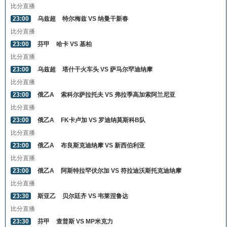
比分直播
23:00
乌兹超
特尔梅兹 VS 纳曼干新春
比分直播
23:00
芬甲
哈卡 VS 基柏
比分直播
23:00
乌兹超
塔什干火车头 VS 萨马尔罕迪纳摩
比分直播
23:00
俄乙A
索科尔萨拉托夫 VS 弗拉季高加索阿兰尼亚
比分直播
23:00
俄乙A
FK卡卢加 VS 罗迪纳莫斯科B队
比分直播
23:00
俄乙A
布良斯克迪纳摩 VS 新西伯利亚
比分直播
23:00
俄乙A
阿斯特拉罕伏尔加 VS 符拉迪沃斯托克迪纳摩
比分直播
23:30
斯亚乙
贝尔廷齐 VS 韦莱涅鲁达
比分直播
23:30
芬甲
查普斯 VS MP米克力