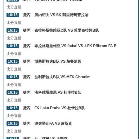
比分直播
16:15
捷丙
贝内绍夫 VS SK 阿里特玛普拉哈
比分直播
16:15
捷丙
布拉格斯拉维亚C队 VS 普里布拉姆B队
比分直播
16:15
捷丙
布拉格斯拉维亚 VS fotbal VS 1.FK Příbram FA B
比分直播
16:15
捷丙
博莱斯拉夫B队 VS 赫鲁迪姆
比分直播
16:15
捷丙
波利斯拉夫B队 VS MFK Chrudim
比分直播
16:15
捷丙
洛科维塔维恩 VS 杜库拉B队
比分直播
16:15
捷丙
FK Loko Praha VS 杜卡拉B队
比分直播
16:15
捷丙
波夫塔瓦FA VS 皮斯克
比分直播