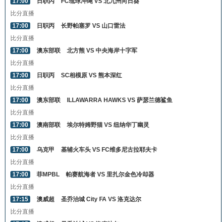
17:00
日职丙
FC琉球冲绳 VS 北九州向日葵
比分直播
17:00
日职丙
长野帕塞罗 VS 山口雷法
比分直播
17:00
澳东部联
北方熊 VS 中央海岸十字军
比分直播
17:00
日职丙
SC相模原 VS 熊本深红
比分直播
17:00
澳东部联
ILLAWARRA HAWKS VS 萨瑟兰德鲨鱼
比分直播
17:00
澳南部联
埃尔特姆野猫 VS 纽纳华丁幽灵
比分直播
17:00
乌克甲
基辅火车头 VS FC维多尼古拉耶夫卡
比分直播
17:00
菲MPBL
帕赛航海者 VS 里扎尔金色冷却器
比分直播
17:15
澳威超
圣乔治城 City FA VS 洛克达尔
比分直播