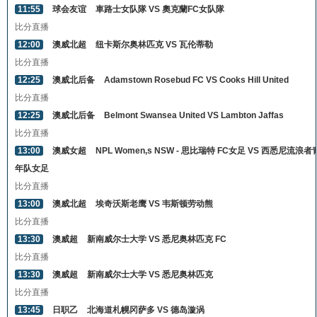
11:55
球会友谊
車路士女队隊 VS 奧克蘭FC女队隊
比分直播
12:00
澳威北超
纽卡斯尔奥林匹克 VS 瓦伦蒂勒
比分直播
12:25
澳威北后备
Adamstown Rosebud FC VS Cooks Hill United
比分直播
12:25
澳威北后备
Belmont Swansea United VS Lambton Jaffas
比分直播
13:00
澳威女超
NPL Women,s NSW - 思比瑞特 FC女足 VS 西悉尼流浪者
年队女足
比分直播
13:00
澳威北超
埃奇沃斯老鹰 VS 韦斯顿劳动熊
比分直播
13:30
澳威超
新南威尔士大学 VS 悉尼奥林匹克 FC
比分直播
13:30
澳威超
新南威尔士大学 VS 悉尼奥林匹克
比分直播
13:45
日职乙
北海道札幌冈萨多 VS 德岛漩涡