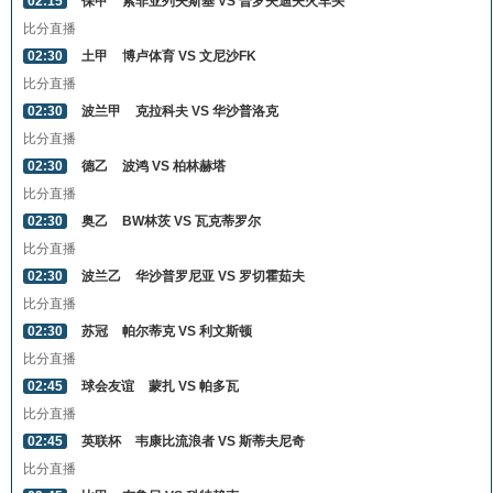
02:15
保甲
索非亚列夫斯基 VS 普罗夫迪夫火车头
比分直播
02:30
土甲
博卢体育 VS 文尼沙FK
比分直播
02:30
波兰甲
克拉科夫 VS 华沙普洛克
比分直播
02:30
德乙
波鸿 VS 柏林赫塔
比分直播
02:30
奥乙
BW林茨 VS 瓦克蒂罗尔
比分直播
02:30
波兰乙
华沙普罗尼亚 VS 罗切霍茹夫
比分直播
02:30
苏冠
帕尔蒂克 VS 利文斯顿
比分直播
02:45
球会友谊
蒙扎 VS 帕多瓦
比分直播
02:45
英联杯
韦康比流浪者 VS 斯蒂夫尼奇
比分直播