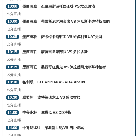
10:00
墨西哥联
圣路易斯波托西圣徒 VS 坎昆热浪
比分直播
10:00
墨西哥联
弗雷斯尼约淘金者 VS 阿瓜斯卡连特斯黑豹
比分直播
10:05
墨西哥联
萨卡特卡斯矿工 VS 维多利亚UAT走鹃
比分直播
10:15
墨西哥联
蒙特雷皇家部队 VS 多拉多斯
比分直播
10:15
墨西哥联
墨西哥红魔鬼 VS 伊拉普阿托草莓种植者
比分直播
10:30
智利联
Las Ánimas VS ABA Ancud
比分直播
10:30
联盟杯
波特兰伐木工 VS 普埃布拉
比分直播
11:00
中美洲杯
摩塔瓜 VS CD法斯
比分直播
14:00
中青锦U21
深圳新世纪 VS 四川锦城
比分直播