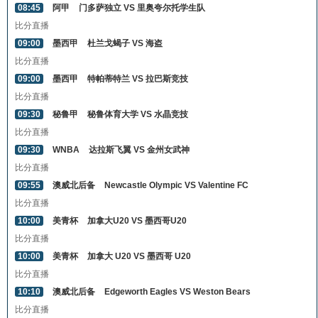
08:45
阿甲
门多萨独立 VS 里奥夸尔托学生队
比分直播
09:00
墨西甲
杜兰戈蝎子 VS 海盗
比分直播
09:00
墨西甲
特帕蒂特兰 VS 拉巴斯竞技
比分直播
09:30
秘鲁甲
秘鲁体育大学 VS 水晶竞技
比分直播
09:30
WNBA
达拉斯飞翼 VS 金州女武神
比分直播
09:55
澳威北后备
Newcastle Olympic VS Valentine FC
比分直播
10:00
美青杯
加拿大U20 VS 墨西哥U20
比分直播
10:00
美青杯
加拿大 U20 VS 墨西哥 U20
比分直播
10:10
澳威北后备
Edgeworth Eagles VS Weston Bears
比分直播