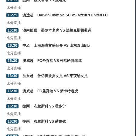
16:15
捷丙
波夫塔维 VS 皮斯克
比分直播
16:25
澳达超
Darwin Olympic SC VS Azzurri United FC
比分直播
16:30
澳南部联
墨尔本老虎 VS 法兰克斯顿蓝调
比分直播
16:30
中乙
上海海港富盛经开 VS 山东泰山B队
比分直播
16:30
澳威超
FC圣乔治 VS 列治哈特老虎
比分直播
16:30
波女超
什切青波贡女足 VS 莱茨纳女足
比分直播
16:30
澳威超
FC圣乔治 VS 莱卡特老虎
比分直播
16:30
捷丙
布兰斯科 VS 霍多宁
比分直播
16:30
捷丙
布兰斯科 VS 赫鲁钦
比分直播