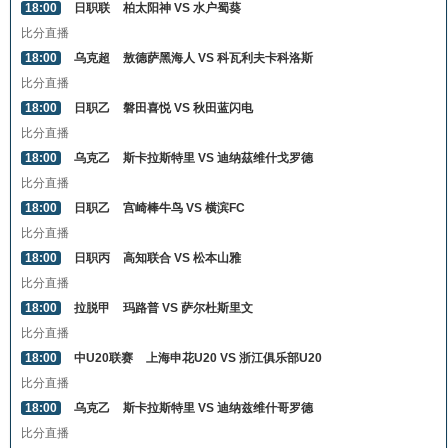
18:00
日职联
柏太阳神 VS 水户蜀葵
比分直播
18:00
乌克超
敖德萨黑海人 VS 科瓦利夫卡科洛斯
比分直播
18:00
日职乙
磐田喜悦 VS 秋田蓝闪电
比分直播
18:00
乌克乙
斯卡拉斯特里 VS 迪纳茲维什戈罗德
比分直播
18:00
日职乙
宫崎棒牛鸟 VS 横滨FC
比分直播
18:00
日职丙
高知联合 VS 松本山雅
比分直播
18:00
拉脱甲
玛路普 VS 萨尔杜斯里文
比分直播
18:00
中U20联赛
上海申花U20 VS 浙江俱乐部U20
比分直播
18:00
乌克乙
斯卡拉斯特里 VS 迪纳兹维什哥罗德
比分直播