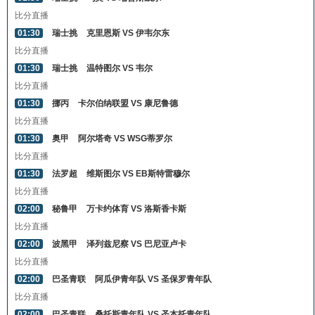
比分直播
01:30
瑞士挑
克里恩斯 VS 伊韦尔东
比分直播
01:30
瑞士挑
温特图尔 VS 韦尔
比分直播
01:30
挪丙
卡尔伯纳联盟 VS 康尼鲁德
比分直播
01:30
奥甲
阿尔塔奇 VS WSG蒂罗尔
比分直播
01:30
法罗超
维斯图尔 VS EB斯特雷穆尔
比分直播
02:00
秘鲁甲
万卡约体育 VS 洛斯香卡斯
比分直播
02:00
波黑甲
泽列兹尼察 VS 巴尼亚卢卡
比分直播
02:00
巴圣青联
阿瓜伊青年队 VS 圣保罗青年队
比分直播
02:00
巴圣青联
桑托斯青年队 VS 圣本托青年队