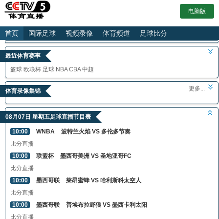
电脑版
首页
国际足球
视频录像
体育频道
足球比分
最近体育赛事
篮球
欧联杯
足球
NBA
CBA
中超
更多...
体育录像集锦
08月07日 星期五足球直播节目表
10:00
WNBA
波特兰火焰 VS 多伦多节奏
比分直播
10:00
联盟杯
墨西哥美洲 VS 圣地亚哥FC
比分直播
10:00
墨西哥联
莱昂蜜蜂 VS 哈利斯科太空人
比分直播
10:00
墨西哥联
普埃布拉野狼 VS 墨西卡利太阳
比分直播