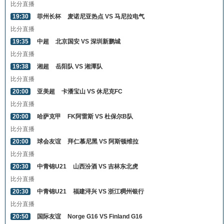
比分直播
19:30
菲州长杯
麦诺尼亚热点 VS 马尼拉电气
比分直播
19:35
中超
北京国安 VS 深圳新鹏城
比分直播
19:38
湘超
岳阳队 VS 湘潭队
比分直播
20:00
亚美超
卡潘宝山 VS 休尼克FC
比分直播
20:00
哈萨克甲
FK阿雷斯 VS 杜保尔B队
比分直播
20:00
球会友谊
拜仁慕尼黑 VS 阿斯顿维拉
比分直播
20:30
中青锦U21
山西汾酒 VS 吉林东北虎
比分直播
20:30
中青锦U21
福建浔兴 VS 浙江稠州银行
比分直播
20:50
国际友谊
Norge G16 VS Finland G16