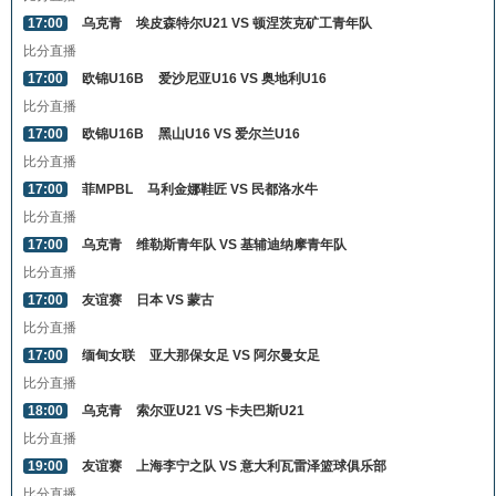
17:00
乌克青
埃皮森特尔U21 VS 顿涅茨克矿工青年队
比分直播
17:00
欧锦U16B
爱沙尼亚U16 VS 奥地利U16
比分直播
17:00
欧锦U16B
黑山U16 VS 爱尔兰U16
比分直播
17:00
菲MPBL
马利金娜鞋匠 VS 民都洛水牛
比分直播
17:00
乌克青
维勒斯青年队 VS 基辅迪纳摩青年队
比分直播
17:00
友谊赛
日本 VS 蒙古
比分直播
17:00
缅甸女联
亚大那保女足 VS 阿尔曼女足
比分直播
18:00
乌克青
索尔亚U21 VS 卡夫巴斯U21
比分直播
19:00
友谊赛
上海李宁之队 VS 意大利瓦雷泽篮球俱乐部
比分直播