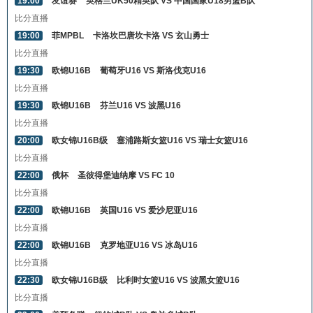
19:00
友谊赛
英格兰UK50精英队 VS 中国国家U18男篮B队
比分直播
19:00
菲MPBL
卡洛坎巴唐坎卡洛 VS 玄山勇士
比分直播
19:30
欧锦U16B
葡萄牙U16 VS 斯洛伐克U16
比分直播
19:30
欧锦U16B
芬兰U16 VS 波黑U16
比分直播
20:00
欧女锦U16B级
塞浦路斯女篮U16 VS 瑞士女篮U16
比分直播
22:00
俄杯
圣彼得堡迪纳摩 VS FC 10
比分直播
22:00
欧锦U16B
英国U16 VS 爱沙尼亚U16
比分直播
22:00
欧锦U16B
克罗地亚U16 VS 冰岛U16
比分直播
22:30
欧女锦U16B级
比利时女篮U16 VS 波黑女篮U16
比分直播