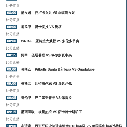
比分直播
08:00
墨女超
托卢卡女足 VS 华雷斯女足
比分直播
08:00
厄瓜甲
昆卡竞技 VS 曼塔
比分直播
08:00
WNBA
亚特兰大梦想 VS 多伦多节奏
比分直播
08:15
阿甲
圣塔菲联 VS 科尔多瓦中央
比分直播
09:00
哥斯乙
Pitbulls Santa Bárbara VS Guadalupe
比分直播
09:00
哥斯乙
比特布尔思 VS 瓜达卢佩
比分直播
09:05
哥伦甲
巴兰基亚青年 VS 佩雷拉
比分直播
09:15
墨西哥联
坎昆热浪 VS 萨卡特卡斯矿工
比分直播
10:00
友谊赛
西班牙职业篮球实验室U18精英队 VS 美国高中精英选拔队