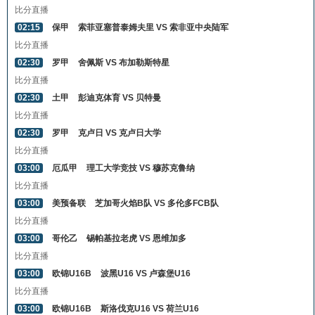
比分直播
02:15
保甲
索菲亚塞普泰姆夫里 VS 索非亚中央陆军
比分直播
02:30
罗甲
舍佩斯 VS 布加勒斯特星
比分直播
02:30
土甲
彭迪克体育 VS 贝特曼
比分直播
02:30
罗甲
克卢日 VS 克卢日大学
比分直播
03:00
厄瓜甲
理工大学竞技 VS 穆苏克鲁纳
比分直播
03:00
美预备联
芝加哥火焰B队 VS 多伦多FCB队
比分直播
03:00
哥伦乙
锡帕基拉老虎 VS 恩维加多
比分直播
03:00
欧锦U16B
波黑U16 VS 卢森堡U16
比分直播
03:00
欧锦U16B
斯洛伐克U16 VS 荷兰U16