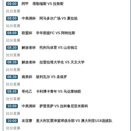
08:00
阿甲
塔勒瑞斯 VS 拉努斯
比分直播
08:00
中美洲杯
阿马多尔广场 VS 夏拉祖
比分直播
08:00
联盟杯
辛辛那提FC VS 阿特拉斯
比分直播
08:30
解放者杯
托利马体育 VS 山谷独立
比分直播
08:30
解放者杯
拉普拉塔大学生 VS 天主大学
比分直播
08:30
南美杯
玻利瓦尔 VS 圣保罗
比分直播
08:45
哥伦乙
卡利博卡青年 VS 马达莱纳联
比分直播
10:00
中美洲杯
萨普里萨 VS 拉科鲁尼亚米斯科
比分直播
10:00
友谊赛
意大利瓦雷泽篮球俱乐部 VS 澳大利亚U18选拔队
比分直播