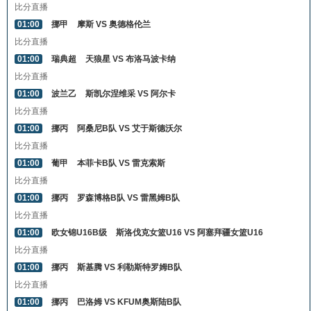
比分直播
01:00
挪甲
摩斯 VS 奥德格伦兰
比分直播
01:00
瑞典超
天狼星 VS 布洛马波卡纳
比分直播
01:00
波兰乙
斯凯尔涅维采 VS 阿尔卡
比分直播
01:00
挪丙
阿桑尼B队 VS 艾于斯德沃尔
比分直播
01:00
葡甲
本菲卡B队 VS 雷克索斯
比分直播
01:00
挪丙
罗森博格B队 VS 雷黑姆B队
比分直播
01:00
欧女锦U16B级
斯洛伐克女篮U16 VS 阿塞拜疆女篮U16
比分直播
01:00
挪丙
斯基腾 VS 利勒斯特罗姆B队
比分直播
01:00
挪丙
巴洛姆 VS KFUM奥斯陆B队