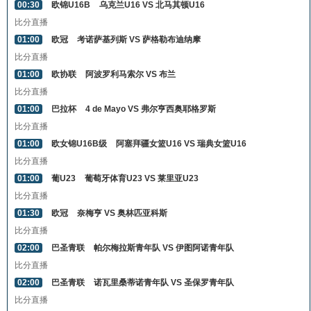
00:30
欧锦U16B
乌克兰U16 VS 北马其顿U16
比分直播
01:00
欧冠
考诺萨基列斯 VS 萨格勒布迪纳摩
比分直播
01:00
欧协联
阿波罗利马索尔 VS 布兰
比分直播
01:00
巴拉杯
4 de Mayo VS 弗尔亨西奥耶格罗斯
比分直播
01:00
欧女锦U16B级
阿塞拜疆女篮U16 VS 瑞典女篮U16
比分直播
01:00
葡U23
葡萄牙体育U23 VS 莱里亚U23
比分直播
01:30
欧冠
奈梅亨 VS 奥林匹亚科斯
比分直播
02:00
巴圣青联
帕尔梅拉斯青年队 VS 伊图阿诺青年队
比分直播
02:00
巴圣青联
诺瓦里桑蒂诺青年队 VS 圣保罗青年队
比分直播