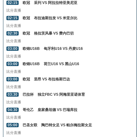
02:15
欧冠
采列 VS 阿拉拉特亚美尼亚
比分直播
02:15
欧冠
布拉迪斯拉发 VS 米亚尔比
比分直播
02:30
欧冠
格拉茨风暴 VS 费内巴切
比分直播
03:00
欧锦U16B
匈牙利U16 VS 丹麦U16
比分直播
03:00
欧锦U16B
荷兰U16 VS 黑山U16
比分直播
03:00
欧冠
里昂 VS 布拉格斯巴达
比分直播
03:30
巴拉杯
独立FBC VS 阿梅里亚诺体育
比分直播
04:30
哥伦乙
皇家桑坦德 VS 巴瑞库拉
比分直播
05:00
巴圣女联
陶巴特女足 VS 帕尔梅拉斯女足
比分直播