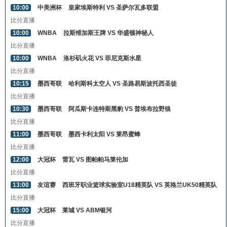
10:00
中美洲杯
皇家埃斯特利 VS 圣萨尔瓦多联盟
比分直播
10:00
WNBA
拉斯维加斯王牌 VS 华盛顿神秘人
比分直播
10:00
WNBA
洛杉矶火花 VS 菲尼克斯水星
比分直播
10:15
墨西哥联
哈利斯科太空人 VS 圣路易斯波托西圣徒
比分直播
10:30
墨西哥联
阿瓜斯卡连特斯黑豹 VS 普埃布拉野狼
比分直播
11:00
墨西哥联
墨西卡利太阳 VS 莱昂蜜蜂
比分直播
12:00
大冠杯
雷瓦 VS 图帕帕马莱伦加
比分直播
13:00
友谊赛
西班牙职业篮球实验室U18精英队 VS 英格兰UK50精英队
比分直播
15:00
大冠杯
莱城 VS ABM银河
比分直播