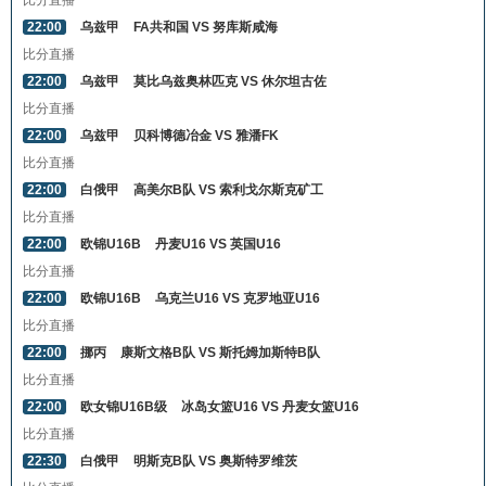
比分直播
22:00
乌兹甲
FA共和国 VS 努库斯咸海
比分直播
22:00
乌兹甲
莫比乌兹奥林匹克 VS 休尔坦古佐
比分直播
22:00
乌兹甲
贝科博德冶金 VS 雅潘FK
比分直播
22:00
白俄甲
高美尔B队 VS 索利戈尔斯克矿工
比分直播
22:00
欧锦U16B
丹麦U16 VS 英国U16
比分直播
22:00
欧锦U16B
乌克兰U16 VS 克罗地亚U16
比分直播
22:00
挪丙
康斯文格B队 VS 斯托姆加斯特B队
比分直播
22:00
欧女锦U16B级
冰岛女篮U16 VS 丹麦女篮U16
比分直播
22:30
白俄甲
明斯克B队 VS 奥斯特罗维茨