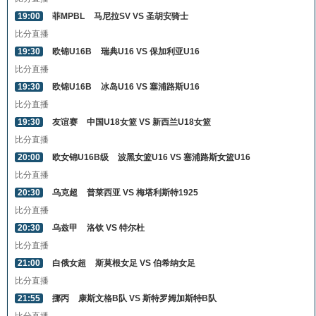
19:00
菲MPBL
马尼拉SV VS 圣胡安骑士
比分直播
19:30
欧锦U16B
瑞典U16 VS 保加利亚U16
比分直播
19:30
欧锦U16B
冰岛U16 VS 塞浦路斯U16
比分直播
19:30
友谊赛
中国U18女篮 VS 新西兰U18女篮
比分直播
20:00
欧女锦U16B级
波黑女篮U16 VS 塞浦路斯女篮U16
比分直播
20:30
乌克超
普莱西亚 VS 梅塔利斯特1925
比分直播
20:30
乌兹甲
洛钦 VS 特尔杜
比分直播
21:00
白俄女超
斯莫根女足 VS 伯希纳女足
比分直播
21:55
挪丙
康斯文格B队 VS 斯特罗姆加斯特B队