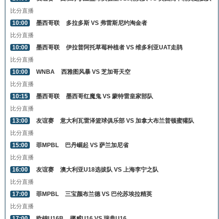
比分直播
10:00
墨西哥联
多拉多斯 VS 弗雷斯尼约淘金者
比分直播
10:00
墨西哥联
伊拉普阿托草莓种植者 VS 维多利亚UAT走鹃
比分直播
10:00
WNBA
西雅图风暴 VS 芝加哥天空
比分直播
10:15
墨西哥联
墨西哥红魔鬼 VS 蒙特雷皇家部队
比分直播
13:00
友谊赛
意大利瓦雷泽篮球俱乐部 VS 加拿大布兰普顿蜜獾队
比分直播
15:00
菲MPBL
巴丹崛起 VS 萨兰加尼省
比分直播
16:00
友谊赛
澳大利亚U18选拔队 VS 上海李宁之队
比分直播
17:00
菲MPBL
三宝颜布兰德 VS 巴伦苏埃拉精英
比分直播
17:00
欧锦U16B
挪威U16 VS 瑞典U16