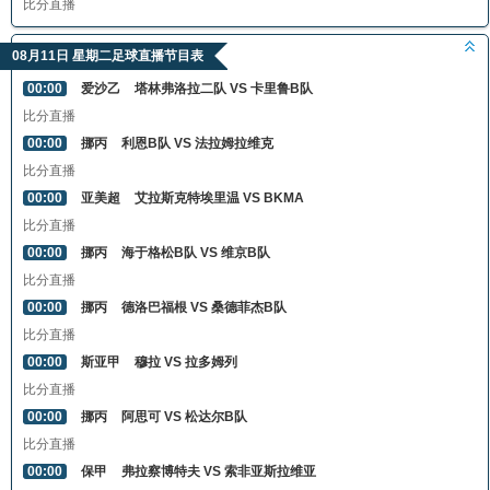
比分直播
08月11日 星期二足球直播节目表
00:00
爱沙乙
塔林弗洛拉二队 VS 卡里鲁B队
比分直播
00:00
挪丙
利恩B队 VS 法拉姆拉维克
比分直播
00:00
亚美超
艾拉斯克特埃里温 VS BKMA
比分直播
00:00
挪丙
海于格松B队 VS 维京B队
比分直播
00:00
挪丙
德洛巴福根 VS 桑德菲杰B队
比分直播
00:00
斯亚甲
穆拉 VS 拉多姆列
比分直播
00:00
挪丙
阿思可 VS 松达尔B队
比分直播
00:00
保甲
弗拉察博特夫 VS 索非亚斯拉维亚