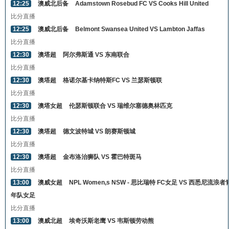
12:25
澳威北后备
Adamstown Rosebud FC VS Cooks Hill United
比分直播
12:25
澳威北后备
Belmont Swansea United VS Lambton Jaffas
比分直播
12:30
澳塔超
阿尔弗斯通 VS 东南联合
比分直播
12:30
澳塔超
格诺尔基卡纳特斯FC VS 兰瑟斯顿联
比分直播
12:30
澳塔女超
伦瑟斯顿联合 VS 瑞维尔塞德奥林匹克
比分直播
12:30
澳塔超
德文波特城 VS 朗赛斯顿城
比分直播
12:30
澳塔超
金布洛治狮队 VS 霍巴特斑马
比分直播
13:00
澳威女超
NPL Women,s NSW - 思比瑞特 FC女足 VS 西悉尼流浪者
年队女足
比分直播
13:00
澳威北超
埃奇沃斯老鹰 VS 韦斯顿劳动熊