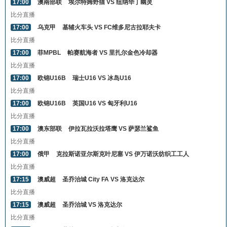
17:00
澳南部联
埃尔特姆野猫 VS 纽纳华丁幽灵
比分直播
17:00
乌克甲
基辅火车头 VS FC维多尼古拉耶夫卡
比分直播
17:00
菲MPBL
帕赛航海者 VS 里扎尔金色冷却器
比分直播
17:00
欧锦U16B
瑞士U16 VS 冰岛U16
比分直播
17:00
欧锦U16B
英国U16 VS 匈牙利U16
比分直播
17:00
澳东部联
伊拉瓦拉沃拉塔鹰 VS 萨瑟兰鲨鱼
比分直播
17:00
俄甲
克拉斯诺亚尔斯克叶尼塞 VS 伊万诺沃纺织工工人
比分直播
17:15
澳威超
圣乔治城 City FA VS 洛克达尔
比分直播
17:15
澳威超
圣乔治城 VS 洛克达尔
比分直播