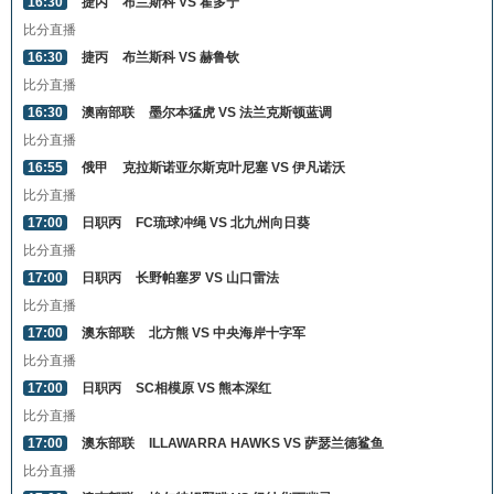
16:30
捷丙
布兰斯科 VS 霍多宁
比分直播
16:30
捷丙
布兰斯科 VS 赫鲁钦
比分直播
16:30
澳南部联
墨尔本猛虎 VS 法兰克斯顿蓝调
比分直播
16:55
俄甲
克拉斯诺亚尔斯克叶尼塞 VS 伊凡诺沃
比分直播
17:00
日职丙
FC琉球冲绳 VS 北九州向日葵
比分直播
17:00
日职丙
长野帕塞罗 VS 山口雷法
比分直播
17:00
澳东部联
北方熊 VS 中央海岸十字军
比分直播
17:00
日职丙
SC相模原 VS 熊本深红
比分直播
17:00
澳东部联
ILLAWARRA HAWKS VS 萨瑟兰德鲨鱼
比分直播