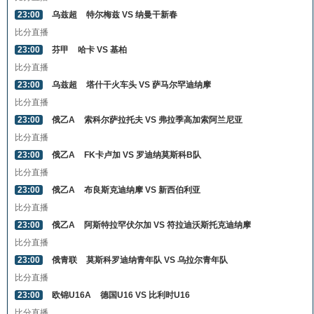
23:00
乌兹超
特尔梅兹 VS 纳曼干新春
比分直播
23:00
芬甲
哈卡 VS 基柏
比分直播
23:00
乌兹超
塔什干火车头 VS 萨马尔罕迪纳摩
比分直播
23:00
俄乙A
索科尔萨拉托夫 VS 弗拉季高加索阿兰尼亚
比分直播
23:00
俄乙A
FK卡卢加 VS 罗迪纳莫斯科B队
比分直播
23:00
俄乙A
布良斯克迪纳摩 VS 新西伯利亚
比分直播
23:00
俄乙A
阿斯特拉罕伏尔加 VS 符拉迪沃斯托克迪纳摩
比分直播
23:00
俄青联
莫斯科罗迪纳青年队 VS 乌拉尔青年队
比分直播
23:00
欧锦U16A
德国U16 VS 比利时U16
比分直播