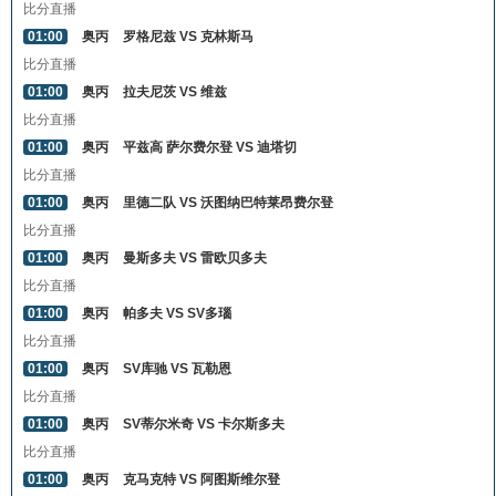
比分直播
01:00
奥丙
罗格尼兹 VS 克林斯马
比分直播
01:00
奥丙
拉夫尼茨 VS 维兹
比分直播
01:00
奥丙
平兹高 萨尔费尔登 VS 迪塔切
比分直播
01:00
奥丙
里德二队 VS 沃图纳巴特莱昂费尔登
比分直播
01:00
奥丙
曼斯多夫 VS 雷欧贝多夫
比分直播
01:00
奥丙
帕多夫 VS SV多瑙
比分直播
01:00
奥丙
SV库驰 VS 瓦勒恩
比分直播
01:00
奥丙
SV蒂尔米奇 VS 卡尔斯多夫
比分直播
01:00
奥丙
克马克特 VS 阿图斯维尔登