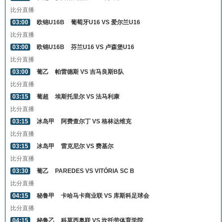
比分直播
03:00
欧锦U16B
葡萄牙U16 VS 爱尔兰U16
比分直播
03:00
欧锦U16B
芬兰U16 VS 卢森堡U16
比分直播
03:00
葡乙
帕雷德斯 VS 吉马良斯B队
比分直播
03:15
葡超
埃斯托里尔 VS 法马利康
比分直播
03:15
冰岛甲
阿费查尔丁 VS 格林达维克
比分直播
03:15
冰岛甲
雷克尼尔 VS 费基尔
比分直播
03:30
葡乙
PAREDES VS VITÓRIA SC B
比分直播
04:15
秘鲁甲
卡哈马卡商业联 VS 库斯科足球会
比分直播
04:15
秘鲁乙
科莫西奥联 VS 坎托劳体育学院