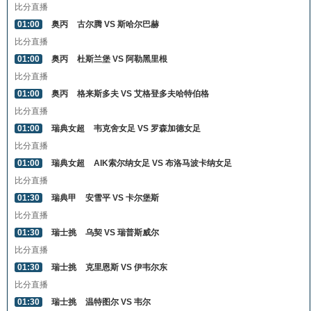
比分直播
01:00
奥丙
古尔腾 VS 斯哈尔巴赫
比分直播
01:00
奥丙
杜斯兰堡 VS 阿勒黑里根
比分直播
01:00
奥丙
格来斯多夫 VS 艾格登多夫哈特伯格
比分直播
01:00
瑞典女超
韦克舍女足 VS 罗森加德女足
比分直播
01:00
瑞典女超
AIK索尔纳女足 VS 布洛马波卡纳女足
比分直播
01:30
瑞典甲
安雪平 VS 卡尔堡斯
比分直播
01:30
瑞士挑
乌契 VS 瑞普斯威尔
比分直播
01:30
瑞士挑
克里恩斯 VS 伊韦尔东
比分直播
01:30
瑞士挑
温特图尔 VS 韦尔