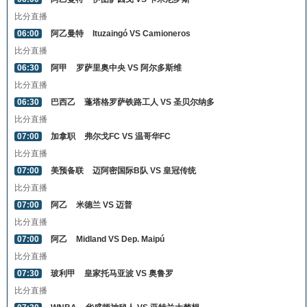
比分直播
06:00
阿乙曼特
Ituzaingó VS Camioneros
比分直播
06:30
阿甲
罗萨里奥中央 VS 阿尔多斯维
比分直播
06:30
巴西乙
蓬塔格罗萨铁路工人 VS 圣贝尔纳多
比分直播
07:00
加拿职
弗尔戈FC VS 温哥华FC
比分直播
07:00
美预备联
迈阿密国际B队 VS 皇冠传统
比分直播
07:00
阿乙
米德兰 VS 迈普
比分直播
07:00
阿乙
Midland VS Dep. Maipú
比分直播
07:30
玻利甲
皇家托马亚波 VS 奥鲁罗
比分直播