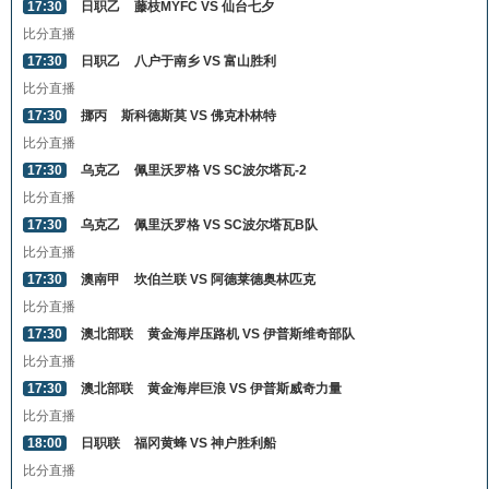
17:30
日职乙
藤枝MYFC VS 仙台七夕
比分直播
17:30
日职乙
八户于南乡 VS 富山胜利
比分直播
17:30
挪丙
斯科德斯莫 VS 佛克朴林特
比分直播
17:30
乌克乙
佩里沃罗格 VS SC波尔塔瓦-2
比分直播
17:30
乌克乙
佩里沃罗格 VS SC波尔塔瓦B队
比分直播
17:30
澳南甲
坎伯兰联 VS 阿德莱德奥林匹克
比分直播
17:30
澳北部联
黄金海岸压路机 VS 伊普斯维奇部队
比分直播
17:30
澳北部联
黄金海岸巨浪 VS 伊普斯威奇力量
比分直播
18:00
日职联
福冈黄蜂 VS 神户胜利船
比分直播