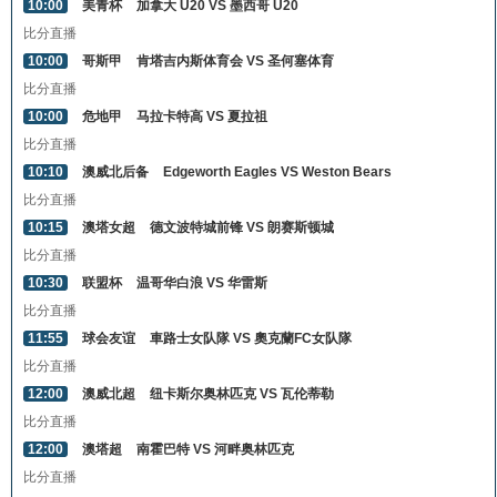
10:00
美青杯
加拿大 U20 VS 墨西哥 U20
比分直播
10:00
哥斯甲
肯塔吉内斯体育会 VS 圣何塞体育
比分直播
10:00
危地甲
马拉卡特高 VS 夏拉祖
比分直播
10:10
澳威北后备
Edgeworth Eagles VS Weston Bears
比分直播
10:15
澳塔女超
德文波特城前锋 VS 朗赛斯顿城
比分直播
10:30
联盟杯
温哥华白浪 VS 华雷斯
比分直播
11:55
球会友谊
車路士女队隊 VS 奧克蘭FC女队隊
比分直播
12:00
澳威北超
纽卡斯尔奥林匹克 VS 瓦伦蒂勒
比分直播
12:00
澳塔超
南霍巴特 VS 河畔奥林匹克
比分直播