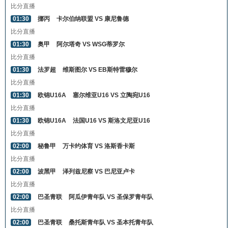
比分直播
01:30
挪丙
卡尔伯纳联盟 VS 康尼鲁德
比分直播
01:30
奥甲
阿尔塔奇 VS WSG蒂罗尔
比分直播
01:30
法罗超
维斯图尔 VS EB斯特雷穆尔
比分直播
01:30
欧锦U16A
塞尔维亚U16 VS 立陶宛U16
比分直播
01:30
欧锦U16A
法国U16 VS 斯洛文尼亚U16
比分直播
02:00
秘鲁甲
万卡约体育 VS 洛斯香卡斯
比分直播
02:00
波黑甲
泽列兹尼察 VS 巴尼亚卢卡
比分直播
02:00
巴圣青联
阿瓜伊青年队 VS 圣保罗青年队
比分直播
02:00
巴圣青联
桑托斯青年队 VS 圣本托青年队