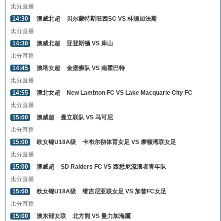
比分直播
14:30
澳威北超
贝尔蒙特斯旺西SC VS 林顿加法斯
比分直播
14:30
澳威北超
亚登斯顿 VS 库山
比分直播
14:45
澳塔女超
金堡狮队 VS 南霍巴特
比分直播
14:55
澳北女超
New Lambton FC VS Lake Macquarie City FC
比分直播
15:00
澳威超
曼立联队 VS 马可尼
比分直播
15:00
欧女锦U18A级
卡布尔彻体育女足 VS 摩顿湾联女足
比分直播
15:00
澳威超
SD Raiders FC VS 西悉尼流浪者青年队
比分直播
15:00
欧女锦U18A级
维吉尼亚联女足 VS 加普FC女足
比分直播
15:00
澳东部女联
北方熊 VS 曼力加海鷹