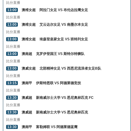
比分直播
13:00
澳维女超
阿拉门女足 VS 布伦达拉鹰女足
比分直播
13:00
澳维女超
艾云达尔女足 VS 南墨尔本女足
比分直播
13:00
澳维女超
埃森登皇家女足 VS 班特列女足
比分直播
13:00
澳南超
克罗伊登国王 VS 斯特尔特狮队
比分直播
13:00
澳威女超
北部精神女足 VS 西悉尼流浪者女足B队
比分直播
13:15
澳南甲
伊斯特恩联 VS 阿德莱德竞技
比分直播
13:30
澳威超
新南威尔士大学 VS 悉尼奥林匹克 FC
比分直播
13:30
澳威超
新南威尔士大学 VS 悉尼奥林匹克
比分直播
13:30
澳南甲
富勒姆联 VS 阿德莱德蓝鹰