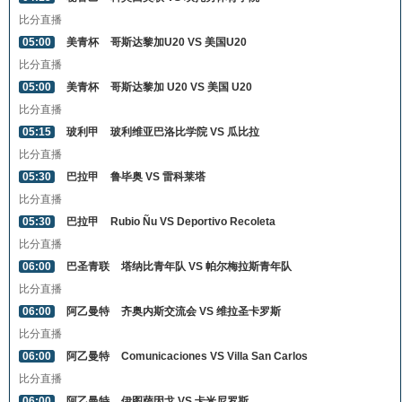
比分直播
05:00
美青杯
哥斯达黎加U20 VS 美国U20
比分直播
05:00
美青杯
哥斯达黎加 U20 VS 美国 U20
比分直播
05:15
玻利甲
玻利维亚巴洛比学院 VS 瓜比拉
比分直播
05:30
巴拉甲
鲁毕奥 VS 雷科莱塔
比分直播
05:30
巴拉甲
Rubio Ñu VS Deportivo Recoleta
比分直播
06:00
巴圣青联
塔纳比青年队 VS 帕尔梅拉斯青年队
比分直播
06:00
阿乙曼特
齐奥内斯交流会 VS 维拉圣卡罗斯
比分直播
06:00
阿乙曼特
Comunicaciones VS Villa San Carlos
比分直播
06:00
阿乙曼特
伊图萨因戈 VS 卡米尼罗斯