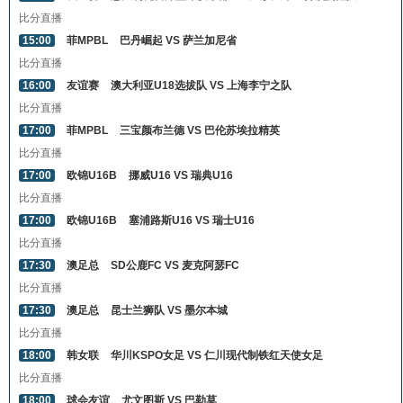
比分直播
15:00
菲MPBL
巴丹崛起 VS 萨兰加尼省
比分直播
16:00
友谊赛
澳大利亚U18选拔队 VS 上海李宁之队
比分直播
17:00
菲MPBL
三宝颜布兰德 VS 巴伦苏埃拉精英
比分直播
17:00
欧锦U16B
挪威U16 VS 瑞典U16
比分直播
17:00
欧锦U16B
塞浦路斯U16 VS 瑞士U16
比分直播
17:30
澳足总
SD公鹿FC VS 麦克阿瑟FC
比分直播
17:30
澳足总
昆士兰狮队 VS 墨尔本城
比分直播
18:00
韩女联
华川KSPO女足 VS 仁川现代制铁红天使女足
比分直播
18:00
球会友谊
尤文图斯 VS 巴勒莫