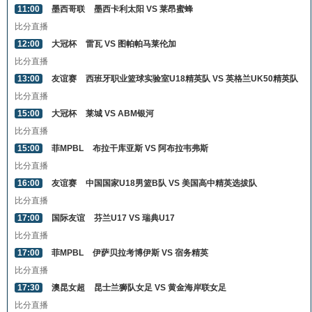
11:00
墨西哥联
墨西卡利太阳 VS 莱昂蜜蜂
比分直播
12:00
大冠杯
雷瓦 VS 图帕帕马莱伦加
比分直播
13:00
友谊赛
西班牙职业篮球实验室U18精英队 VS 英格兰UK50精英队
比分直播
15:00
大冠杯
莱城 VS ABM银河
比分直播
15:00
菲MPBL
布拉干库亚斯 VS 阿布拉韦弗斯
比分直播
16:00
友谊赛
中国国家U18男篮B队 VS 美国高中精英选拔队
比分直播
17:00
国际友谊
芬兰U17 VS 瑞典U17
比分直播
17:00
菲MPBL
伊萨贝拉考博伊斯 VS 宿务精英
比分直播
17:30
澳昆女超
昆士兰狮队女足 VS 黄金海岸联女足
比分直播