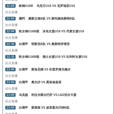
22:00
欧锦U16B
乌克兰U16 VS 克罗地亚U16
比分直播
22:00
挪丙
康斯文格B队 VS 斯托姆加斯特B队
比分直播
22:00
欧女锦U16B级
冰岛女篮U16 VS 丹麦女篮U16
比分直播
22:30
白俄甲
明斯克B队 VS 奥斯特罗维茨
比分直播
22:30
欧女锦U16B级
瑞士女篮U16 VS 比利时女篮U16
比分直播
23:00
白俄甲
斯洛尼姆 VS 坎普罗姆戈梅尔
比分直播
23:00
白俄甲
奥尔沙 VS 莫洛迪兹诺
比分直播
23:00
乌克超
利沃夫喀尔巴阡 VS LNZ切尔卡瑟
比分直播
23:00
白俄甲
斯莫根 VS 波里索夫巴特B队