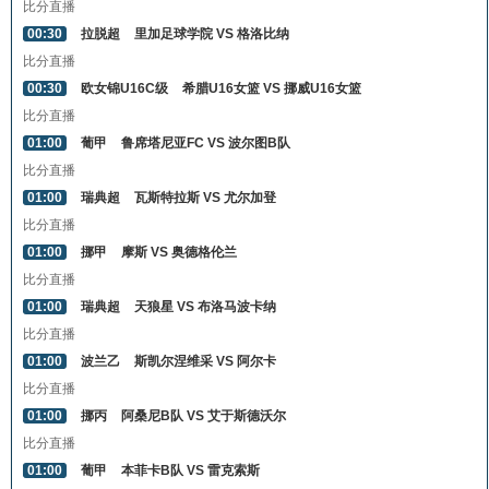
比分直播
00:30
拉脱超
里加足球学院 VS 格洛比纳
比分直播
00:30
欧女锦U16C级
希腊U16女篮 VS 挪威U16女篮
比分直播
01:00
葡甲
鲁席塔尼亚FC VS 波尔图B队
比分直播
01:00
瑞典超
瓦斯特拉斯 VS 尤尔加登
比分直播
01:00
挪甲
摩斯 VS 奥德格伦兰
比分直播
01:00
瑞典超
天狼星 VS 布洛马波卡纳
比分直播
01:00
波兰乙
斯凯尔涅维采 VS 阿尔卡
比分直播
01:00
挪丙
阿桑尼B队 VS 艾于斯德沃尔
比分直播
01:00
葡甲
本菲卡B队 VS 雷克索斯