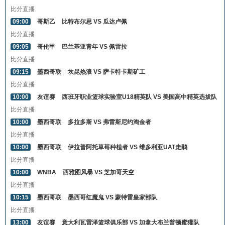
比分直播
09:00
哥斯乙
比特布尔思 VS 瓜达卢佩
比分直播
09:05
哥伦甲
巴兰基亚青年 VS 佩雷拉
比分直播
09:15
墨西哥联
坎昆热浪 VS 萨卡特卡斯矿工
比分直播
10:00
友谊赛
西班牙职业篮球实验室U18精英队 VS 美国高中精英选拔队
比分直播
10:00
墨西哥联
多拉多斯 VS 弗雷斯尼约淘金者
比分直播
10:00
墨西哥联
伊拉普阿托草莓种植者 VS 维多利亚UAT走鹃
比分直播
10:00
WNBA
西雅图风暴 VS 芝加哥天空
比分直播
10:15
墨西哥联
墨西哥红魔鬼 VS 蒙特雷皇家部队
比分直播
13:00
友谊赛
意大利瓦雷泽篮球俱乐部 VS 加拿大布兰普顿蜜獾队