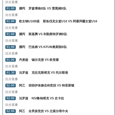
比分直播
01:00
挪丙
罗森博格B队 VS 雷黑姆B队
比分直播
01:00
欧女锦U16B级
斯洛伐克女篮U16 VS 阿塞拜疆女篮U16
比分直播
01:00
挪丙
斯基腾 VS 利勒斯特罗姆B队
比分直播
01:00
挪丙
巴洛姆 VS KFUM奥斯陆B队
比分直播
01:00
丹麦超
锡尔克堡 VS 欧登塞
比分直播
01:30
法罗超
克拉克斯维克 VS 托尔斯港
比分直播
02:00
阿乙
胡胡伊体操击剑竞技 VS 特里斯顿
比分直播
02:00
法罗超
NSI鲁纳维克 VS 史卡拉
比分直播
02:00
阿乙
全男孩竞技 VS 北索尔塔中央