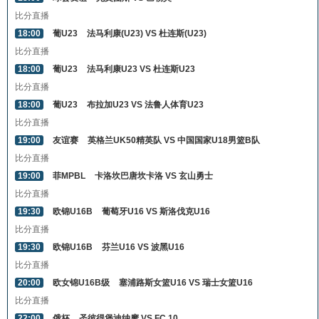
比分直播
18:00
葡U23
法马利康(U23) VS 杜连斯(U23)
比分直播
18:00
葡U23
法马利康U23 VS 杜连斯U23
比分直播
18:00
葡U23
布拉加U23 VS 法鲁人体育U23
比分直播
19:00
友谊赛
英格兰UK50精英队 VS 中国国家U18男篮B队
比分直播
19:00
菲MPBL
卡洛坎巴唐坎卡洛 VS 玄山勇士
比分直播
19:30
欧锦U16B
葡萄牙U16 VS 斯洛伐克U16
比分直播
19:30
欧锦U16B
芬兰U16 VS 波黑U16
比分直播
20:00
欧女锦U16B级
塞浦路斯女篮U16 VS 瑞士女篮U16
比分直播
22:00
俄杯
圣彼得堡迪纳摩 VS FC 10