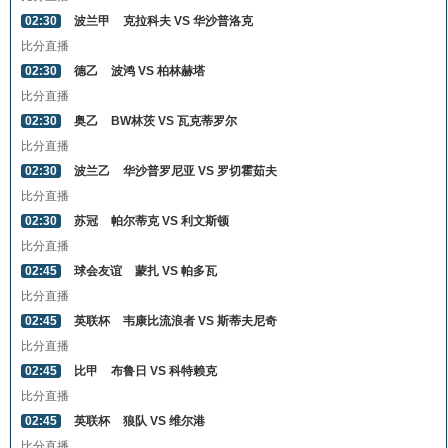
02:30
波兰甲
克拉科夫 VS 华沙普洛克
比分直播
02:30
德乙
波鸿 VS 柏林赫塔
比分直播
02:30
奥乙
BW林茨 VS 瓦克蒂罗尔
比分直播
02:30
波兰乙
华沙普罗尼亚 VS 罗切霍茹夫
比分直播
02:30
苏冠
帕尔蒂克 VS 利文斯顿
比分直播
02:45
球会友谊
蒙扎 VS 帕多瓦
比分直播
02:45
英联杯
韦康比流浪者 VS 斯蒂夫尼奇
比分直播
02:45
比甲
布鲁日 VS 科特赖克
比分直播
02:45
英联杯
狼队 VS 维尔港
比分直播