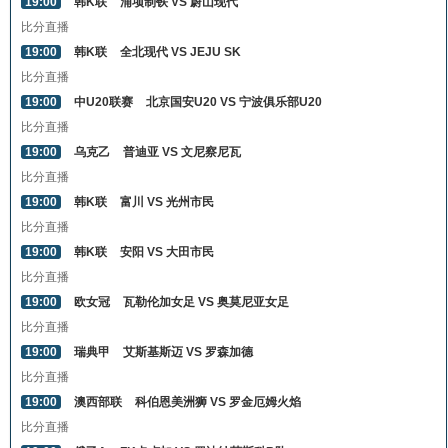
19:00
韩K联
浦项制铁 VS 蔚山现代
比分直播
19:00
韩K联
全北现代 VS JEJU SK
比分直播
19:00
中U20联赛
北京国安U20 VS 宁波俱乐部U20
比分直播
19:00
乌克乙
普迪亚 VS 文尼察尼瓦
比分直播
19:00
韩K联
富川 VS 光州市民
比分直播
19:00
韩K联
安阳 VS 大田市民
比分直播
19:00
欧女冠
瓦勒伦加女足 VS 奥莫尼亚女足
比分直播
19:00
瑞典甲
艾斯基斯迈 VS 罗森加德
比分直播
19:00
澳西部联
科伯恩美洲狮 VS 罗金厄姆火焰
比分直播