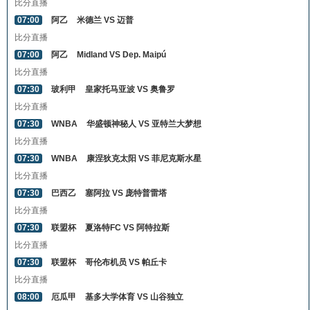
比分直播
07:00
阿乙
米德兰 VS 迈普
比分直播
07:00
阿乙
Midland VS Dep. Maipú
比分直播
07:30
玻利甲
皇家托马亚波 VS 奥鲁罗
比分直播
07:30
WNBA
华盛顿神秘人 VS 亚特兰大梦想
比分直播
07:30
WNBA
康涅狄克太阳 VS 菲尼克斯水星
比分直播
07:30
巴西乙
塞阿拉 VS 庞特普雷塔
比分直播
07:30
联盟杯
夏洛特FC VS 阿特拉斯
比分直播
07:30
联盟杯
哥伦布机员 VS 帕丘卡
比分直播
08:00
厄瓜甲
基多大学体育 VS 山谷独立