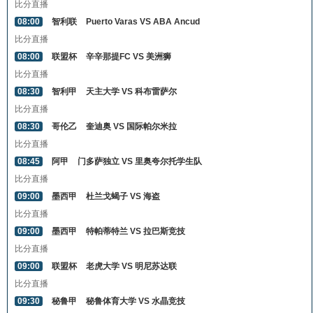
比分直播
08:00
智利联
Puerto Varas VS ABA Ancud
比分直播
08:00
联盟杯
辛辛那提FC VS 美洲狮
比分直播
08:30
智利甲
天主大学 VS 科布雷萨尔
比分直播
08:30
哥伦乙
奎迪奥 VS 国际帕尔米拉
比分直播
08:45
阿甲
门多萨独立 VS 里奥夸尔托学生队
比分直播
09:00
墨西甲
杜兰戈蝎子 VS 海盗
比分直播
09:00
墨西甲
特帕蒂特兰 VS 拉巴斯竞技
比分直播
09:00
联盟杯
老虎大学 VS 明尼苏达联
比分直播
09:30
秘鲁甲
秘鲁体育大学 VS 水晶竞技