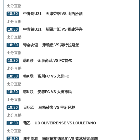
比分直播
18:30
中青锦U21
天津荣钢 VS 山西汾酒
比分直播
18:30
中青锦U21
新疆广汇 VS 福建浔兴
比分直播
18:30
球会友谊
弗赖堡 VS 斯特拉斯堡
比分直播
18:30
韩K联
金泉尚武 VS FC首尔
比分直播
18:30
韩K联
富川FC VS 光州FC
比分直播
18:30
韩K联
安养FC VS 大田市民
比分直播
18:30
日职乙
鸟栖砂岩 VS 甲府风林
比分直播
18:30
葡乙
UD OLIVEIRENSE VS LOULETANO
比分直播
18:30
澳中部联
南阿德莱德黑豹 VS 森林维尔老鹰