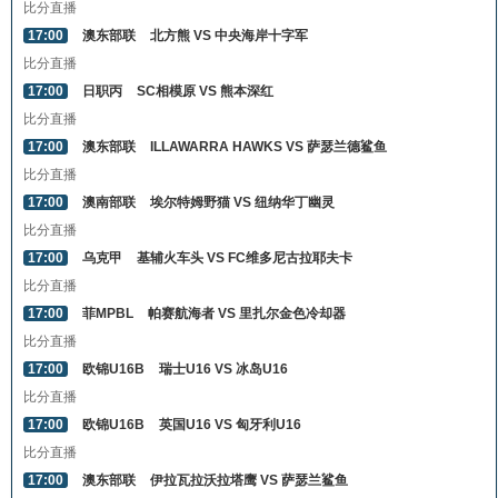
比分直播
17:00
澳东部联
北方熊 VS 中央海岸十字军
比分直播
17:00
日职丙
SC相模原 VS 熊本深红
比分直播
17:00
澳东部联
ILLAWARRA HAWKS VS 萨瑟兰德鲨鱼
比分直播
17:00
澳南部联
埃尔特姆野猫 VS 纽纳华丁幽灵
比分直播
17:00
乌克甲
基辅火车头 VS FC维多尼古拉耶夫卡
比分直播
17:00
菲MPBL
帕赛航海者 VS 里扎尔金色冷却器
比分直播
17:00
欧锦U16B
瑞士U16 VS 冰岛U16
比分直播
17:00
欧锦U16B
英国U16 VS 匈牙利U16
比分直播
17:00
澳东部联
伊拉瓦拉沃拉塔鹰 VS 萨瑟兰鲨鱼