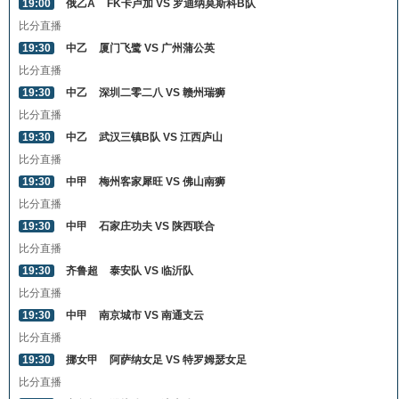
19:00
俄乙A
FK卡卢加 VS 罗迪纳莫斯科B队
比分直播
19:30
中乙
厦门飞鹭 VS 广州蒲公英
比分直播
19:30
中乙
深圳二零二八 VS 赣州瑞狮
比分直播
19:30
中乙
武汉三镇B队 VS 江西庐山
比分直播
19:30
中甲
梅州客家犀旺 VS 佛山南狮
比分直播
19:30
中甲
石家庄功夫 VS 陕西联合
比分直播
19:30
齐鲁超
泰安队 VS 临沂队
比分直播
19:30
中甲
南京城市 VS 南通支云
比分直播
19:30
挪女甲
阿萨纳女足 VS 特罗姆瑟女足
比分直播