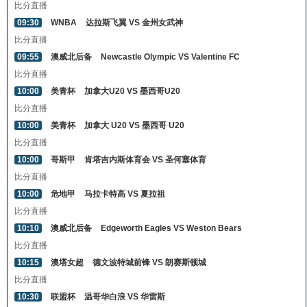
比分直播
09:30
WNBA
达拉斯飞翼 VS 金州女武神
比分直播
09:55
澳威北后备
Newcastle Olympic VS Valentine FC
比分直播
10:00
美青杯
加拿大U20 VS 墨西哥U20
比分直播
10:00
美青杯
加拿大 U20 VS 墨西哥 U20
比分直播
10:00
哥斯甲
肯塔吉内斯体育会 VS 圣何塞体育
比分直播
10:00
危地甲
马拉卡特高 VS 夏拉祖
比分直播
10:10
澳威北后备
Edgeworth Eagles VS Weston Bears
比分直播
10:15
澳塔女超
德文波特城前锋 VS 朗赛斯顿城
比分直播
10:30
联盟杯
温哥华白浪 VS 华雷斯