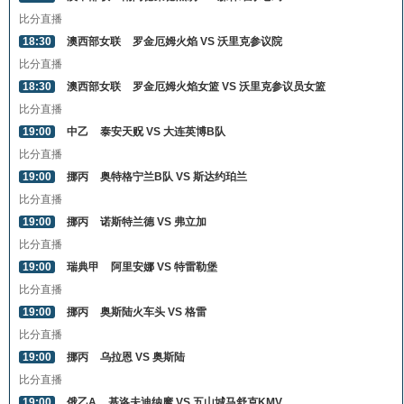
比分直播
18:30
澳西部女联
罗金厄姆火焰 VS 沃里克参议院
比分直播
18:30
澳西部女联
罗金厄姆火焰女篮 VS 沃里克参议员女篮
比分直播
19:00
中乙
泰安天贶 VS 大连英博B队
比分直播
19:00
挪丙
奥特格宁兰B队 VS 斯达约珀兰
比分直播
19:00
挪丙
诺斯特兰德 VS 弗立加
比分直播
19:00
瑞典甲
阿里安娜 VS 特雷勒堡
比分直播
19:00
挪丙
奥斯陆火车头 VS 格雷
比分直播
19:00
挪丙
乌拉恩 VS 奥斯陆
比分直播
19:00
俄乙A
基洛夫迪纳摩 VS 五山城马舒克KMV