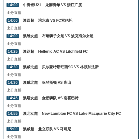
14:00
中青锦U21
龙狮青年 VS 浙江广厦
比分直播
14:00
澳西超
湾水市 VS FC索伦托
比分直播
14:00
澳维女超
布琳狮子女足 VS 波克海尔女足
比分直播
14:25
澳达超
Hellenic AC VS Litchfield FC
比分直播
14:30
澳威北超
贝尔蒙特斯旺西SC VS 林顿加法斯
比分直播
14:30
澳威北超
亚登斯顿 VS 库山
比分直播
14:45
澳塔女超
金堡狮队 VS 南霍巴特
比分直播
14:55
澳北女超
New Lambton FC VS Lake Macquarie City FC
比分直播
15:00
澳威超
曼立联队 VS 马可尼
比分直播