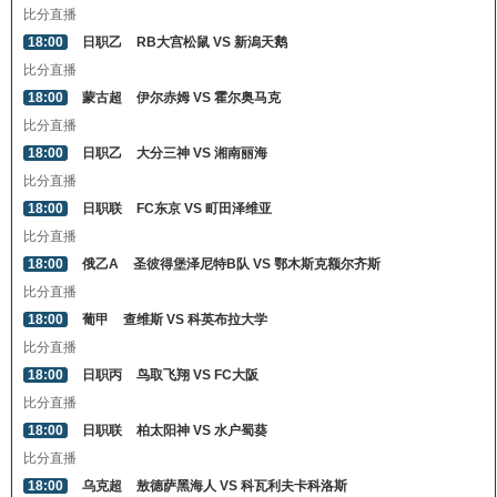
比分直播
18:00
日职乙
RB大宫松鼠 VS 新潟天鹅
比分直播
18:00
蒙古超
伊尔赤姆 VS 霍尔奥马克
比分直播
18:00
日职乙
大分三神 VS 湘南丽海
比分直播
18:00
日职联
FC东京 VS 町田泽维亚
比分直播
18:00
俄乙A
圣彼得堡泽尼特B队 VS 鄂木斯克额尔齐斯
比分直播
18:00
葡甲
查维斯 VS 科英布拉大学
比分直播
18:00
日职丙
鸟取飞翔 VS FC大阪
比分直播
18:00
日职联
柏太阳神 VS 水户蜀葵
比分直播
18:00
乌克超
敖德萨黑海人 VS 科瓦利夫卡科洛斯