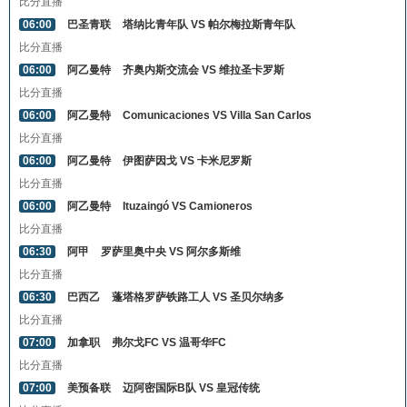
比分直播
06:00
巴圣青联
塔纳比青年队 VS 帕尔梅拉斯青年队
比分直播
06:00
阿乙曼特
齐奥内斯交流会 VS 维拉圣卡罗斯
比分直播
06:00
阿乙曼特
Comunicaciones VS Villa San Carlos
比分直播
06:00
阿乙曼特
伊图萨因戈 VS 卡米尼罗斯
比分直播
06:00
阿乙曼特
Ituzaingó VS Camioneros
比分直播
06:30
阿甲
罗萨里奥中央 VS 阿尔多斯维
比分直播
06:30
巴西乙
蓬塔格罗萨铁路工人 VS 圣贝尔纳多
比分直播
07:00
加拿职
弗尔戈FC VS 温哥华FC
比分直播
07:00
美预备联
迈阿密国际B队 VS 皇冠传统