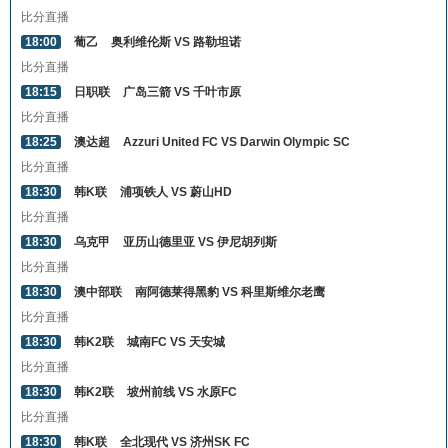
比分直播
18:00
葡乙
奥利维伦斯 VS 路勒坦诺
比分直播
18:15
日职联
广岛三箭 VS 千叶市原
比分直播
18:25
澳达超
Azzuri United FC VS Darwin Olympic SC
比分直播
18:30
韩K联
浦项铁人 VS 蔚山HD
比分直播
18:30
乌克甲
亚历山德里亚 VS 伊尼胡列斯
比分直播
18:30
澳中部联
南阿德莱得黑豹 VS 科里斯维尔老鹰
比分直播
18:30
韩K2联
城南FC VS 天安城
比分直播
18:30
韩K2联
坡州前线 VS 水原FC
比分直播
18:30
韩K联
全北现代 VS 济州SK FC