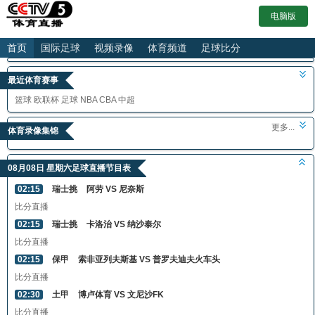
电脑版
首页
国际足球
视频录像
体育频道
足球比分
最近体育赛事
篮球
欧联杯
足球
NBA
CBA
中超
更多...
体育录像集锦
08月08日 星期六足球直播节目表
02:15
瑞士挑
阿劳 VS 尼奈斯
比分直播
02:15
瑞士挑
卡洛治 VS 纳沙泰尔
比分直播
02:15
保甲
索非亚列夫斯基 VS 普罗夫迪夫火车头
比分直播
02:30
土甲
博卢体育 VS 文尼沙FK
比分直播