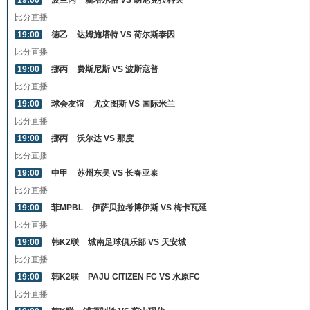
19:00
波兰丙
新塔尔格 VS 胡尼克拉科夫
比分直播
19:00
德乙
达姆施塔特 VS 荷尔斯泰因
比分直播
19:00
挪丙
费斯尼斯 VS 波斯寇普
比分直播
19:00
球会友谊
尤文图斯 VS 国际米兰
比分直播
19:00
挪丙
沃尔达 VS 那度
比分直播
19:00
中甲
苏州东吴 VS 长春亚泰
比分直播
19:00
菲MPBL
伊萨贝拉考博伊斯 VS 梅卡瓦延
比分直播
19:00
韩K2联
城南足球俱乐部 VS 天安城
比分直播
19:00
韩K2联
PAJU CITIZEN FC VS 水原FC
比分直播