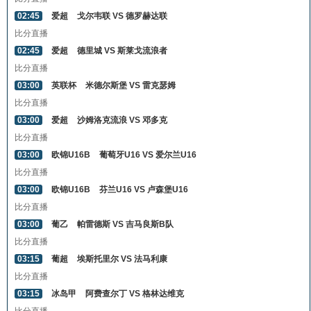
02:45
爱超
戈尔韦联 VS 德罗赫达联
比分直播
02:45
爱超
德里城 VS 斯莱戈流浪者
比分直播
03:00
英联杯
米德尔斯堡 VS 雷克瑟姆
比分直播
03:00
爱超
沙姆洛克流浪 VS 邓多克
比分直播
03:00
欧锦U16B
葡萄牙U16 VS 爱尔兰U16
比分直播
03:00
欧锦U16B
芬兰U16 VS 卢森堡U16
比分直播
03:00
葡乙
帕雷德斯 VS 吉马良斯B队
比分直播
03:15
葡超
埃斯托里尔 VS 法马利康
比分直播
03:15
冰岛甲
阿费查尔丁 VS 格林达维克