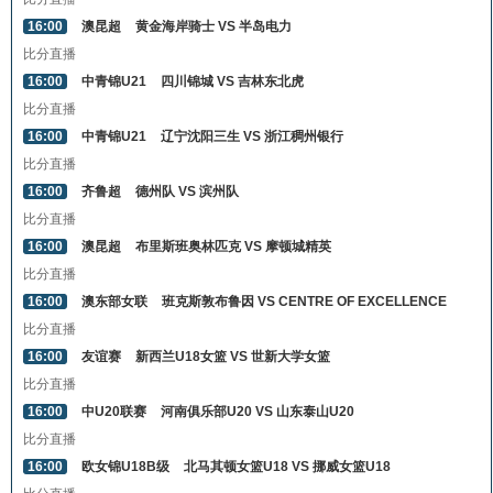
16:00
澳昆超
黄金海岸骑士 VS 半岛电力
比分直播
16:00
中青锦U21
四川锦城 VS 吉林东北虎
比分直播
16:00
中青锦U21
辽宁沈阳三生 VS 浙江稠州银行
比分直播
16:00
齐鲁超
德州队 VS 滨州队
比分直播
16:00
澳昆超
布里斯班奥林匹克 VS 摩顿城精英
比分直播
16:00
澳东部女联
班克斯敦布鲁因 VS CENTRE OF EXCELLENCE
比分直播
16:00
友谊赛
新西兰U18女篮 VS 世新大学女篮
比分直播
16:00
中U20联赛
河南俱乐部U20 VS 山东泰山U20
比分直播
16:00
欧女锦U18B级
北马其顿女篮U18 VS 挪威女篮U18