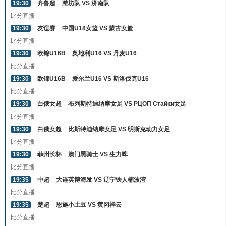
19:30
齐鲁超
潍坊队 VS 济南队
比分直播
19:30
友谊赛
中国U18女篮 VS 蒙古女篮
比分直播
19:30
欧锦U16B
奥地利U16 VS 丹麦U16
比分直播
19:30
欧锦U16B
爱尔兰U16 VS 斯洛伐克U16
比分直播
19:30
白俄女超
布列斯特迪纳摩女足 VS РЦОП Стайки女足
比分直播
19:30
白俄女超
比斯特迪纳摩女足 VS 明斯克动力女足
比分直播
19:30
菲州长杯
澳门黑骑士 VS 生力啤
比分直播
19:35
中超
大连英博海发 VS 辽宁铁人楠波湾
比分直播
19:35
楚超
恩施小土豆 VS 黄冈祥云
比分直播