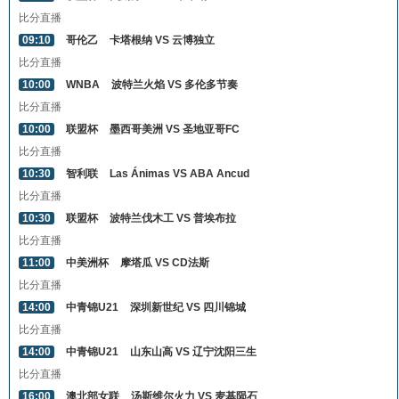
比分直播
09:10
哥伦乙
卡塔根纳 VS 云博独立
比分直播
10:00
WNBA
波特兰火焰 VS 多伦多节奏
比分直播
10:00
联盟杯
墨西哥美洲 VS 圣地亚哥FC
比分直播
10:30
智利联
Las Ánimas VS ABA Ancud
比分直播
10:30
联盟杯
波特兰伐木工 VS 普埃布拉
比分直播
11:00
中美洲杯
摩塔瓜 VS CD法斯
比分直播
14:00
中青锦U21
深圳新世纪 VS 四川锦城
比分直播
14:00
中青锦U21
山东山高 VS 辽宁沈阳三生
比分直播
16:00
澳北部女联
汤斯维尔火力 VS 麦基陨石