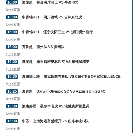
16:00
澳昆超
黄金海岸骑士 VS 半岛电力
比分直播
16:00
中青锦U21
四川锦城 VS 吉林东北虎
比分直播
16:00
中青锦U21
辽宁沈阳三生 VS 浙江稠州银行
比分直播
16:00
齐鲁超
德州队 VS 滨州队
比分直播
16:00
澳昆超
布里斯班奥林匹克 VS 摩顿城精英
比分直播
16:00
澳东部女联
班克斯敦布鲁因 VS CENTRE OF EXCELLENCE
比分直播
16:25
澳达超
Darwin Olympic SC VS Azzurri United FC
比分直播
16:30
澳南部联
墨尔本老虎 VS 法兰克斯顿蓝调
比分直播
16:30
中乙
上海海港富盛经开 VS 山东泰山B队
比分直播