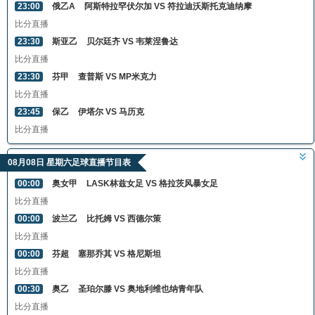
23:00
俄乙A
阿斯特拉罕伏尔加 VS 符拉迪沃斯托克迪纳摩
比分直播
23:30
斯亚乙
贝尔廷齐 VS 韦莱涅鲁达
比分直播
23:30
芬甲
查普斯 VS MP米克力
比分直播
23:45
保乙
伊塔尔 VS 马历克
比分直播
08月08日 星期六足球直播节目表
00:00
奥女甲
LASK林兹女足 VS 格拉茨风暴女足
比分直播
00:00
波兰乙
比托姆 VS 西德尔策
比分直播
00:00
芬超
塞那乔其 VS 格尼斯坦
比分直播
00:30
奥乙
圣珀尔滕 VS 奥地利维也纳青年队
比分直播