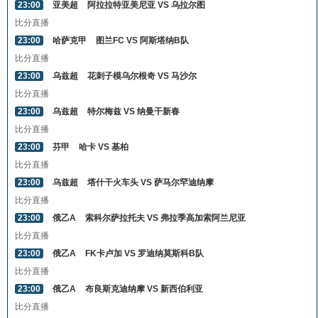
23:00
亚美超
阿拉拉特亚美尼亚 VS 乌拉尔图
比分直播
23:00
哈萨克甲
图兰FC VS 阿斯塔纳B队
比分直播
23:00
乌兹超
花刺子模乌尔根奇 VS 马沙尔
比分直播
23:00
乌兹超
特尔梅兹 VS 纳曼干新春
比分直播
23:00
芬甲
哈卡 VS 基柏
比分直播
23:00
乌兹超
塔什干火车头 VS 萨马尔罕迪纳摩
比分直播
23:00
俄乙A
索科尔萨拉托夫 VS 弗拉季高加索阿兰尼亚
比分直播
23:00
俄乙A
FK卡卢加 VS 罗迪纳莫斯科B队
比分直播
23:00
俄乙A
布良斯克迪纳摩 VS 新西伯利亚
比分直播