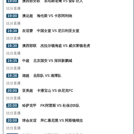
19:00
澳西部女联
东珀斯老鹰 VS 金矿巨人
比分直播
19:00
澳达超
海伦斯 VS 卡苏阿利纳
比分直播
19:30
友谊赛
中国女篮 VS 尼日利亚女篮
比分直播
19:30
澳西部联
杰拉尔顿海盗 VS 威尔莱顿老虎
比分直播
19:35
中超
北京国安 VS 深圳新鹏城
比分直播
19:38
湘超
岳阳队 VS 湘潭队
比分直播
20:00
亚美超
卡潘宝山 VS 休尼克FC
比分直播
20:00
哈萨克甲
FK阿雷斯 VS 杜保尔B队
比分直播
20:00
球会友谊
拜仁慕尼黑 VS 阿斯顿维拉
比分直播