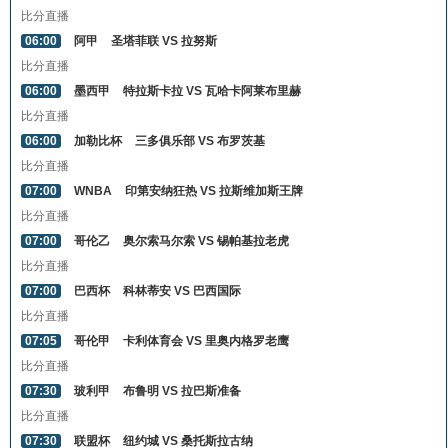
比分直播
06:00
阿甲
圣塔菲联 VS 拉努斯
比分直播
06:00
墨西甲
特拉斯卡拉 VS 瓦哈卡阿莱布里赫
比分直播
06:00
加勒比杯
三多俱乐部 VS 布罗茨基
比分直播
07:00
WNBA
印第安纳狂热 VS 拉斯维加斯王牌
比分直播
07:00
哥伦乙
奥尔索马尔索 VS 锡帕基拉老虎
比分直播
07:00
巴西杯
科林蒂安 VS 巴西国际
比分直播
07:05
哥伦甲
卡利体育会 VS 里奥内格罗老鹰
比分直播
07:30
玻利甲
布鲁明 VS 拉巴斯准备
比分直播
07:30
联盟杯
纽约城 VS 桑托斯拉古纳