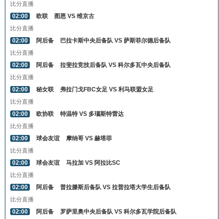
比分直播
02:00
欧联
图恩 VS 维京古
比分直播
02:00
阿后备
巴拉卡斯中央后备队 VS 萨斯菲尔德后备队
比分直播
02:00
阿后备
拉斐拉竞技后备队 VS 科尔多瓦中央后备队
比分直播
02:00
秘女联
弗拉门戈FBC女足 VS 利马联盟女足
比分直播
02:00
欧协联
特温特 VS 多瑙斯特雷达
比分直播
02:00
球会友谊
摩纳哥 VS 赫塔菲
比分直播
02:00
球会友谊
马拉加 VS 阿拉比SC
比分直播
02:00
阿后备
普拉滕斯后备队 VS 拉普拉塔大学生后备队
比分直播
02:00
阿后备
罗萨里奥中央后备队 VS 科尔多瓦学院后备队