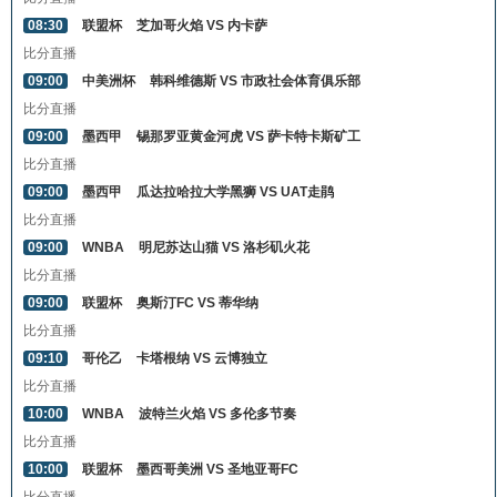
08:30
联盟杯
芝加哥火焰 VS 内卡萨
比分直播
09:00
中美洲杯
韩科维德斯 VS 市政社会体育俱乐部
比分直播
09:00
墨西甲
锡那罗亚黄金河虎 VS 萨卡特卡斯矿工
比分直播
09:00
墨西甲
瓜达拉哈拉大学黑狮 VS UAT走鹃
比分直播
09:00
WNBA
明尼苏达山猫 VS 洛杉矶火花
比分直播
09:00
联盟杯
奥斯汀FC VS 蒂华纳
比分直播
09:10
哥伦乙
卡塔根纳 VS 云博独立
比分直播
10:00
WNBA
波特兰火焰 VS 多伦多节奏
比分直播
10:00
联盟杯
墨西哥美洲 VS 圣地亚哥FC