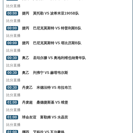
比分直播
00:00
捷丙
莫托勒 VS 波希米亚1905B队
比分直播
00:00
捷丙
巴尼克莫斯特 VS 特普利斯B队
比分直播
00:00
捷丙
巴尼克莫斯特 VS 塔比历斯B队
比分直播
00:30
奥乙
圣珀尔滕 VS 奥地利维也纳青年队
比分直播
00:30
奥乙
列弗宁 VS 赫塔韦尔斯
比分直播
00:30
丹麦乙
米德法特 VS 布拉布兰
比分直播
01:00
丹麦超
桑德捷斯基 VS 维堡
比分直播
01:00
球会友谊
富勒姆 VS 水晶宫
比分直播
01:00
挪丙
艾科拉 VS 瓦尔豪格