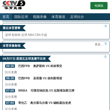
电脑版
首页
国际足球
视频录像
体育频道
足球比分
最近体育赛事
篮球
欧联杯
足球
NBA
CBA
中超
更多...
体育录像集锦
08月07日 星期五足球直播节目表
06:30
巴西FPB
奥萨斯科 VS 科林蒂安
比分直播
06:30
巴西FPB
圣荷塞 VS 保利斯塔诺
比分直播
07:00
WNBA
印第安纳狂热 VS 拉斯维加斯王牌
比分直播
07:00
哥伦乙
奥尔索马尔索 VS 锡帕基拉老虎
比分直播