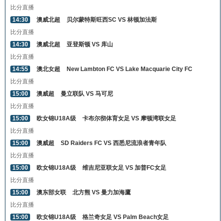
比分直播
14:30
澳威北超
贝尔蒙特斯旺西SC VS 林顿加法斯
比分直播
14:30
澳威北超
亚登斯顿 VS 库山
比分直播
14:55
澳北女超
New Lambton FC VS Lake Macquarie City FC
比分直播
15:00
澳威超
曼立联队 VS 马可尼
比分直播
15:00
欧女锦U18A级
卡布尔彻体育女足 VS 摩顿湾联女足
比分直播
15:00
澳威超
SD Raiders FC VS 西悉尼流浪者青年队
比分直播
15:00
欧女锦U18A级
维吉尼亚联女足 VS 加普FC女足
比分直播
15:00
澳东部女联
北方熊 VS 曼力加海鷹
比分直播
15:00
欧女锦U18A级
格兰奇女足 VS Palm Beach女足