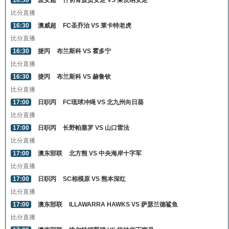
16:30
波女超
什切青波贡女足 VS 莱茨纳女足
比分直播
16:30
澳威超
FC圣乔治 VS 莱卡特老虎
比分直播
16:30
捷丙
布兰斯科 VS 霍多宁
比分直播
16:30
捷丙
布兰斯科 VS 赫鲁钦
比分直播
17:00
日职丙
FC琉球冲绳 VS 北九州向日葵
比分直播
17:00
日职丙
长野帕塞罗 VS 山口雷法
比分直播
17:00
澳东部联
北方熊 VS 中央海岸十字军
比分直播
17:00
日职丙
SC相模原 VS 熊本深红
比分直播
17:00
澳东部联
ILLAWARRA HAWKS VS 萨瑟兰德鲨鱼
比分直播