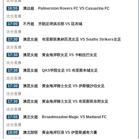
比分直播
16:55
澳达超
Palmerston Rovers FC VS Casuarina FC
比分直播
17:00
不丹超
齐朗足球俱乐部 VS 廷布城
比分直播
17:30
澳昆女超
布里斯班奥林匹克女足 VS Souths Strikers女足
比分直播
17:30
澳昆女超
黄金海岸联女足 VS 卡帕拉巴女足
比分直播
17:30
澳昆女超
QAS学院女足 VS 布里斯本城女足
比分直播
17:30
澳昆女超
黄金海岸骑士女足 VS 伊斯顿沙伯女足
比分直播
17:30
澳昆女超
黄金海岸骑士女足 VS 布里斯班东郊女足
比分直播
17:55
澳北女超
Broadmeadow Magic VS Maitland FC
比分直播
18:00
澳北部联
黄金海岸巨浪 VS 伊普斯威奇力量