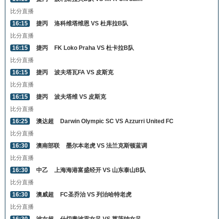
比分直播
16:15
捷丙
洛科维塔维恩 VS 杜库拉B队
比分直播
16:15
捷丙
FK Loko Praha VS 杜卡拉B队
比分直播
16:15
捷丙
波夫塔瓦FA VS 皮斯克
比分直播
16:15
捷丙
波夫塔维 VS 皮斯克
比分直播
16:25
澳达超
Darwin Olympic SC VS Azzurri United FC
比分直播
16:30
澳南部联
墨尔本老虎 VS 法兰克斯顿蓝调
比分直播
16:30
中乙
上海海港富盛经开 VS 山东泰山B队
比分直播
16:30
澳威超
FC圣乔治 VS 列治哈特老虎
比分直播