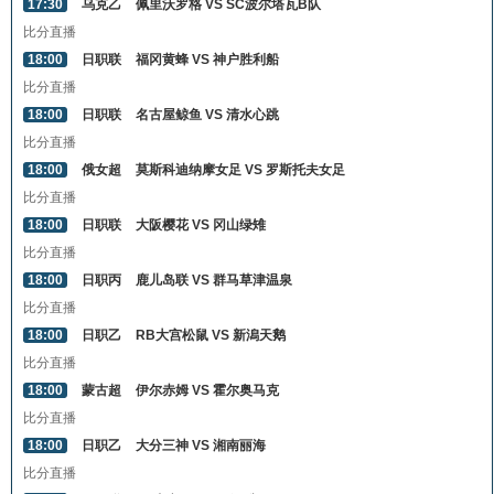
17:30
乌克乙
佩里沃罗格 VS SC波尔塔瓦B队
比分直播
18:00
日职联
福冈黄蜂 VS 神户胜利船
比分直播
18:00
日职联
名古屋鲸鱼 VS 清水心跳
比分直播
18:00
俄女超
莫斯科迪纳摩女足 VS 罗斯托夫女足
比分直播
18:00
日职联
大阪樱花 VS 冈山绿雉
比分直播
18:00
日职丙
鹿儿岛联 VS 群马草津温泉
比分直播
18:00
日职乙
RB大宫松鼠 VS 新潟天鹅
比分直播
18:00
蒙古超
伊尔赤姆 VS 霍尔奥马克
比分直播
18:00
日职乙
大分三神 VS 湘南丽海
比分直播