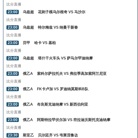
比分直播
23:00
乌兹超
花刺子模乌尔根奇 VS 马沙尔
比分直播
23:00
乌兹超
特尔梅兹 VS 纳曼干新春
比分直播
23:00
芬甲
哈卡 VS 基柏
比分直播
23:00
乌兹超
塔什干火车头 VS 萨马尔罕迪纳摩
比分直播
23:00
俄乙A
索科尔萨拉托夫 VS 弗拉季高加索阿兰尼亚
比分直播
23:00
俄乙A
FK卡卢加 VS 罗迪纳莫斯科B队
比分直播
23:00
俄乙A
布良斯克迪纳摩 VS 新西伯利亚
比分直播
23:00
俄乙A
阿斯特拉罕伏尔加 VS 符拉迪沃斯托克迪纳摩
比分直播
23:30
斯亚乙
贝尔廷齐 VS 韦莱涅鲁达