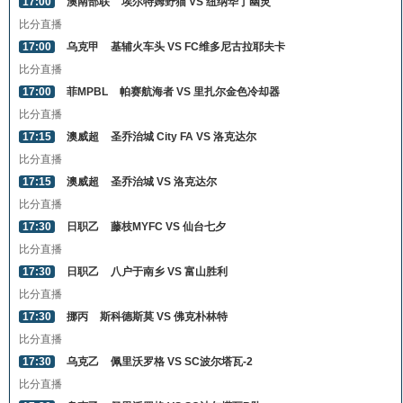
17:00
澳南部联
埃尔特姆野猫 VS 纽纳华丁幽灵
比分直播
17:00
乌克甲
基辅火车头 VS FC维多尼古拉耶夫卡
比分直播
17:00
菲MPBL
帕赛航海者 VS 里扎尔金色冷却器
比分直播
17:15
澳威超
圣乔治城 City FA VS 洛克达尔
比分直播
17:15
澳威超
圣乔治城 VS 洛克达尔
比分直播
17:30
日职乙
藤枝MYFC VS 仙台七夕
比分直播
17:30
日职乙
八户于南乡 VS 富山胜利
比分直播
17:30
挪丙
斯科德斯莫 VS 佛克朴林特
比分直播
17:30
乌克乙
佩里沃罗格 VS SC波尔塔瓦-2
比分直播