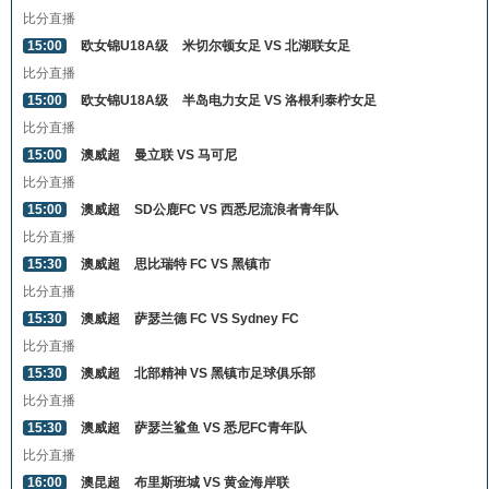
比分直播
15:00
欧女锦U18A级
米切尔顿女足 VS 北湖联女足
比分直播
15:00
欧女锦U18A级
半岛电力女足 VS 洛根利泰柠女足
比分直播
15:00
澳威超
曼立联 VS 马可尼
比分直播
15:00
澳威超
SD公鹿FC VS 西悉尼流浪者青年队
比分直播
15:30
澳威超
思比瑞特 FC VS 黑镇市
比分直播
15:30
澳威超
萨瑟兰德 FC VS Sydney FC
比分直播
15:30
澳威超
北部精神 VS 黑镇市足球俱乐部
比分直播
15:30
澳威超
萨瑟兰鲨鱼 VS 悉尼FC青年队
比分直播
16:00
澳昆超
布里斯班城 VS 黄金海岸联