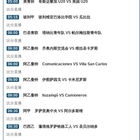
05:00
美青杯
哥斯达黎加 U20 VS 美国 U20
比分直播
05:15
玻利甲
玻利维亚巴洛比学院 VS 瓜比拉
比分直播
06:00
巴圣青联
塔纳比青年队 VS 帕尔梅拉斯青年队
比分直播
06:00
阿乙曼特
齐奥内斯交流会 VS 维拉圣卡罗斯
比分直播
06:00
阿乙曼特
Comunicaciones VS Villa San Carlos
比分直播
06:00
阿乙曼特
伊图萨因戈 VS 卡米尼罗斯
比分直播
06:00
阿乙曼特
Ituzaingó VS Camioneros
比分直播
06:30
阿甲
罗萨里奥中央 VS 阿尔多斯维
比分直播
06:30
巴西乙
蓬塔格罗萨铁路工人 VS 圣贝尔纳多
比分直播