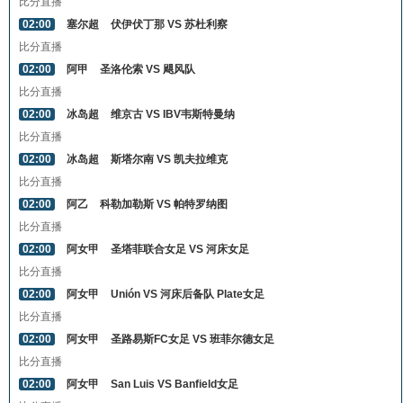
比分直播
02:00
塞尔超
伏伊伏丁那 VS 苏杜利察
比分直播
02:00
阿甲
圣洛伦索 VS 飓风队
比分直播
02:00
冰岛超
维京古 VS IBV韦斯特曼纳
比分直播
02:00
冰岛超
斯塔尔南 VS 凯夫拉维克
比分直播
02:00
阿乙
科勒加勒斯 VS 帕特罗纳图
比分直播
02:00
阿女甲
圣塔菲联合女足 VS 河床女足
比分直播
02:00
阿女甲
Unión VS 河床后备队 Plate女足
比分直播
02:00
阿女甲
圣路易斯FC女足 VS 班菲尔德女足
比分直播
02:00
阿女甲
San Luis VS Banfield女足