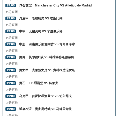
19:00
球会友谊
Manchester City VS Atlético de Madrid
比分直播
19:00
丹麦甲
哈维德夫 VS 埃斯比约
比分直播
19:00
中甲
无锡吴钩 VS 宁波俱乐部
比分直播
19:00
中超
河南俱乐部彩陶坊 VS 青岛西海岸
比分直播
19:00
挪丙
莫尔德B队 VS 科维科特隆德赫姆
比分直播
19:00
挪女甲
克莱波女足 VS 费林根达伦女足
比分直播
19:00
挪乙
EIK通斯堡 VS 特莱弗
比分直播
19:00
乌克甲
普罗比霍洛登卡 VS 切尔尼夫
比分直播
19:00
球会友谊
曼彻斯特城 VS 马德里竞技
比分直播