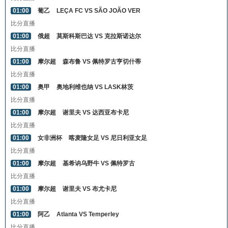
01:00
葡乙
LEÇA FC VS SÃO JOÃO VER
比分直播
01:00
俄超
莫斯科斯巴达 VS 克拉斯诺达尔
比分直播
01:00
摩尔超
森布鲁 VS 佩特罗古亨切什蒂
比分直播
01:00
奥甲
奥地利维也纳 VS LASK林茨
比分直播
01:00
摩尔超
谢里夫 VS 达西亚布卡尼
比分直播
01:00
女非洲杯
喀麦隆女足 VS 尼日利亚女足
比分直播
01:00
摩尔超
基希讷乌野牛 VS 佩特罗古
比分直播
01:00
摩尔超
谢里夫 VS 布尤卡尼
比分直播
01:00
阿乙
Atlanta VS Temperley
比分直播