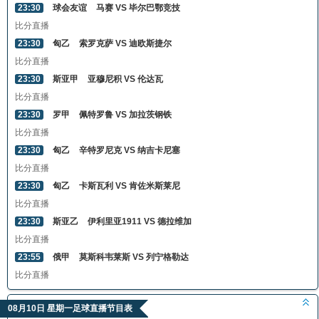
23:30
球会友谊
马赛 VS 毕尔巴鄂竞技
比分直播
23:30
匈乙
索罗克萨 VS 迪欧斯捷尔
比分直播
23:30
斯亚甲
亚穆尼积 VS 伦达瓦
比分直播
23:30
罗甲
佩特罗鲁 VS 加拉茨钢铁
比分直播
23:30
匈乙
辛特罗尼克 VS 纳吉卡尼塞
比分直播
23:30
匈乙
卡斯瓦利 VS 肯佐米斯莱尼
比分直播
23:30
斯亚乙
伊利里亚1911 VS 德拉维加
比分直播
23:55
俄甲
莫斯科韦莱斯 VS 列宁格勒达
比分直播
08月10日 星期一足球直播节目表