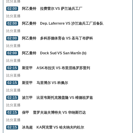
比分直播
02:00
阿乙曼特
拉费雷尔 VS 萨兰迪兵工厂
比分直播
02:00
阿乙曼特
Dep. Laferrere VS 沙兰迪兵工厂后备队
比分直播
02:00
阿乙曼特
多科苏德体育会 VS 圣马丁布萨科
比分直播
02:00
阿乙曼特
Dock Sud VS San Martín (b)
比分直播
02:15
斯亚甲
ASK布拉沃 VS 布里涅格罗苏普列
比分直播
02:15
斯亚甲
马里博尔 VS 科佩尔
比分直播
02:15
波兰甲
比亚韦斯托克雅盖隆 VS 维德祖罗兹
比分直播
02:15
保甲
普罗夫迪夫博特夫 VS 华纳斯巴达
比分直播
02:15
冰岛超
KA阿克雷 VS 哈夫纳夫约杜尔