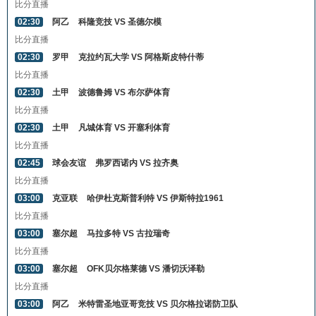
比分直播
02:30
阿乙
科隆竞技 VS 圣德尔模
比分直播
02:30
罗甲
克拉约瓦大学 VS 阿格斯皮特什蒂
比分直播
02:30
土甲
波德鲁姆 VS 布尔萨体育
比分直播
02:30
土甲
凡城体育 VS 开塞利体育
比分直播
02:45
球会友谊
弗罗西诺内 VS 拉齐奥
比分直播
03:00
克亚联
哈伊杜克斯普利特 VS 伊斯特拉1961
比分直播
03:00
塞尔超
马拉多特 VS 古拉瑞奇
比分直播
03:00
塞尔超
OFK贝尔格莱德 VS 潘切沃泽勒
比分直播
03:00
阿乙
米特雷圣地亚哥竞技 VS 贝尔格拉诺防卫队