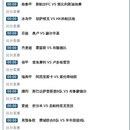
00:00
格鲁甲
斯帕尔FC VS 第比利斯迪纳摩
比分直播
00:00
冰岛甲
胡萨维克 VS HK科帕沃格
比分直播
00:00
芬超
奥卢 VS 赫尔辛基
比分直播
00:00
丹麦超
霍森斯 VS 布隆德比
比分直播
00:00
保甲
查洛摩利 VS 卢多格雷茨
比分直播
00:00
瑞典甲
阿西里斯卡 VS 索伦蒂纳联
比分直播
00:00
挪丙
斯巴达萨普斯堡B队 VS 布鲁蒙德尔
比分直播
00:00
爱超
舒尔本 VS 圣帕特里克竞技
比分直播
00:00
美预备联
费城联合B队 VS 辛辛那提II队
比分直播