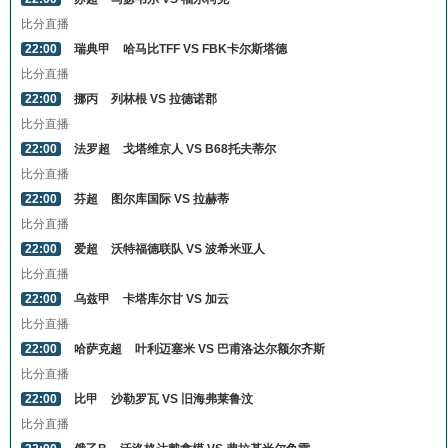
比分直播
22:00
瑞典甲
哈马比TFF VS FBK卡尔斯塔德
比分直播
22:00
挪丙
列林根 VS 拉德诺郡
比分直播
22:00
法罗超
戈塔维京人 VS B68托夫蒂尔
比分直播
22:00
芬超
图尔库国际 VS 拉赫蒂
比分直播
22:00
爱超
沃特福德联队 VS 波希米亚人
比分直播
22:00
乌兹甲
卡塔库尔甘 VS 加云
比分直播
22:00
哈萨克超
叶利迈塞米 VS 巴甫洛达尔额尔齐斯
比分直播
22:00
比甲
沙勒罗瓦 VS 旧海弗莱鲁汶
比分直播