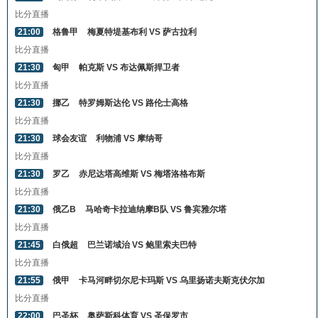
比分直播
21:00
格鲁甲
梅夏特堤基布利 VS 萨古拉利
比分直播
21:30
匈甲
帕克斯 VS 布达佩斯捍卫者
比分直播
21:30
挪乙
特罗姆斯达伦 VS 路伦士高格
比分直播
21:30
球会友谊
利物浦 VS 摩纳哥
比分直播
21:30
罗乙
赤尼达塔高维斯 VS 梅塔洛格布斯
比分直播
21:30
俄乙B
马哈奇卡拉迪纳摩B队 VS 鲁宾雅尔塔
比分直播
21:45
白俄超
巴兰诺域治 VS 鲍里索夫巴特
比分直播
21:55
俄甲
卡马河畔切尔尼卡玛斯 VS 乌里扬诺夫斯克伏尔加
比分直播
22:00
巴圣杯
奥萨斯科体育 VS 圣保罗市