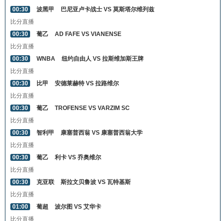
00:30
波黑甲
巴尼亚卢卡战士 VS 莫斯塔尔维列兹
比分直播
00:30
葡乙
AD FAFE VS VIANENSE
比分直播
00:30
WNBA
纽约自由人 VS 拉斯维加斯王牌
比分直播
00:30
比甲
安德莱赫特 VS 拉路维尔
比分直播
00:30
葡乙
TROFENSE VS VARZIM SC
比分直播
00:30
智利甲
康塞普西翁 VS 康塞普西翁大学
比分直播
00:30
葡乙
利卡 VS 乔奥维尔
比分直播
00:30
克亚联
斯拉文贝鲁波 VS 瓦特基斯
比分直播
01:00
葡超
波尔图 VS 艾华卡
比分直播