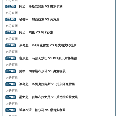
比分直播
01:30
阿乙
洛斯安第斯 VS 费罗卡利
比分直播
02:00
秘鲁甲
加西拉索 VS 莫克瓜
比分直播
02:00
阿乙
玛伦 VS 阿卡苏索
比分直播
02:00
冰岛超
KA阿克雷里 VS 哈夫纳夫约杜尔
比分直播
02:00
塞尔超
马瑟瓦沙巴 VS IMT新贝尔格莱德
比分直播
02:00
捷甲
阿蒂斯布尔诺 VS 奥洛穆茨
比分直播
02:00
冰岛超
IA阿克拉内斯 VS 托尔阿克雷里
比分直播
02:00
墨女超
普埃布拉女足 VS 瓜达拉哈拉女足
比分直播
02:00
球会友谊
帕尔马 VS 桑普多利亚