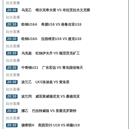
比分直播
20:30
乌克乙
维尔克希夫策 VS 布拉茨拉夫文尼察
比分直播
20:30
欧锦U16A
希腊U16 VS 格鲁吉亚U16
比分直播
20:30
欧锦U16A
拉脱维亚U16 VS 捷克U16
比分直播
20:30
乌克超
杜纳伊夫齐 VS 顿涅茨克矿工
比分直播
20:30
中青锦U21
广东宏远 VS 青岛国信海天
比分直播
20:30
波兰乙
LKS洛迪兹 VS 查洛里
比分直播
20:30
波兰丙
威亚斯威德尼克 VS 桑德克亚
比分直播
20:30
挪乙
巴拉特威格 VS 里塞克罗斯特
比分直播
20:30
德青联H
美因茨05 U19 VS 科隆U19