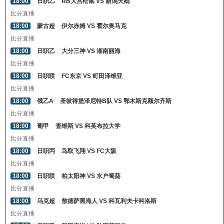
18:00
日职乙
RB大宫松鼠 VS 新潟天鹅
比分直播
18:00
蒙古超
伊尔赤姆 VS 霍尔奥马克
比分直播
18:00
日职乙
大分三神 VS 湘南丽海
比分直播
18:00
日职联
FC东京 VS 町田泽维亚
比分直播
18:00
俄乙A
圣彼得堡泽尼特B队 VS 鄂木斯克额尔齐斯
比分直播
18:00
葡甲
查维斯 VS 科英布拉大学
比分直播
18:00
日职丙
鸟取飞翔 VS FC大阪
比分直播
18:00
日职联
柏太阳神 VS 水户蜀葵
比分直播
18:00
乌克超
敖德萨黑海人 VS 科瓦利夫卡科洛斯
比分直播