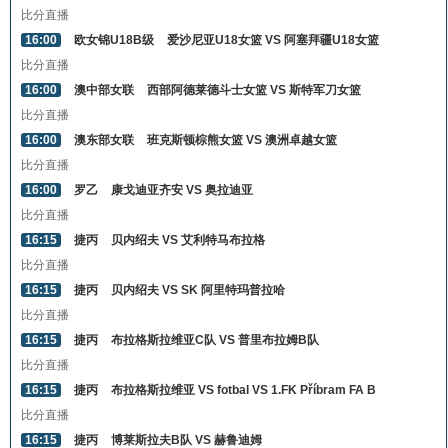
比分直播
16:00
欧女锦U18B级
爱沙尼亚U18女篮 VS 阿塞拜疆U18女篮
比分直播
16:00
澳中部女联
西部阿德莱德斗士女篮 VS 斯特军刀女篮
比分直播
16:00
澳东部女联
班克斯顿棕熊女篮 VS 澳洲卓越女篮
比分直播
16:00
罗乙
康戈迪亚齐安 VS 奥拉迪亚
比分直播
16:15
捷丙
贝内绍夫 VS 艾利特马布拉格
比分直播
16:15
捷丙
贝内绍夫 VS SK 阿里特玛普拉哈
比分直播
16:15
捷丙
布拉格斯拉维亚C队 VS 普里布拉姆B队
比分直播
16:15
捷丙
布拉格斯拉维亚 VS fotbal VS 1.FK Příbram FA B
比分直播
16:15
捷丙
博莱斯拉夫B队 VS 赫鲁迪姆