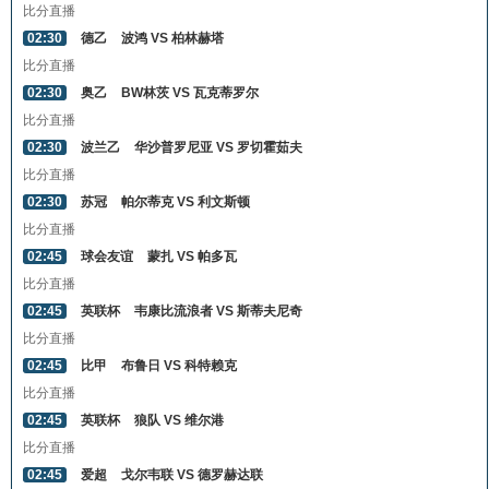
比分直播
02:30
德乙
波鸿 VS 柏林赫塔
比分直播
02:30
奥乙
BW林茨 VS 瓦克蒂罗尔
比分直播
02:30
波兰乙
华沙普罗尼亚 VS 罗切霍茹夫
比分直播
02:30
苏冠
帕尔蒂克 VS 利文斯顿
比分直播
02:45
球会友谊
蒙扎 VS 帕多瓦
比分直播
02:45
英联杯
韦康比流浪者 VS 斯蒂夫尼奇
比分直播
02:45
比甲
布鲁日 VS 科特赖克
比分直播
02:45
英联杯
狼队 VS 维尔港
比分直播
02:45
爱超
戈尔韦联 VS 德罗赫达联