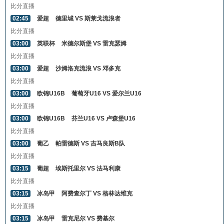
比分直播
02:45
爱超
德里城 VS 斯莱戈流浪者
比分直播
03:00
英联杯
米德尔斯堡 VS 雷克瑟姆
比分直播
03:00
爱超
沙姆洛克流浪 VS 邓多克
比分直播
03:00
欧锦U16B
葡萄牙U16 VS 爱尔兰U16
比分直播
03:00
欧锦U16B
芬兰U16 VS 卢森堡U16
比分直播
03:00
葡乙
帕雷德斯 VS 吉马良斯B队
比分直播
03:15
葡超
埃斯托里尔 VS 法马利康
比分直播
03:15
冰岛甲
阿费查尔丁 VS 格林达维克
比分直播
03:15
冰岛甲
雷克尼尔 VS 费基尔