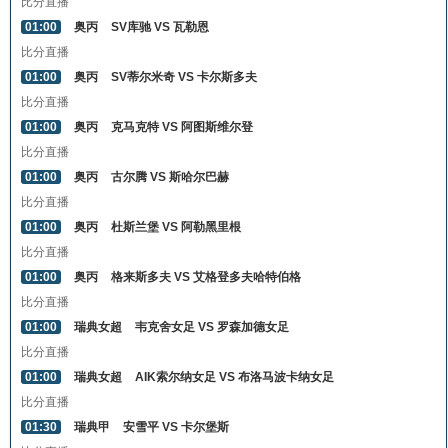
比分直播
01:00
奥丙
SV库驰 VS 瓦勒恩
比分直播
01:00
奥丙
SV蒂尔米奇 VS 卡尔斯多夫
比分直播
01:00
奥丙
克马克特 VS 阿图斯维尔登
比分直播
01:00
奥丙
古尔腾 VS 斯哈尔巴赫
比分直播
01:00
奥丙
杜斯兰堡 VS 阿勒黑里根
比分直播
01:00
奥丙
格来斯多夫 VS 艾格登多夫哈特伯格
比分直播
01:00
瑞典女超
韦克舍女足 VS 罗森加德女足
比分直播
01:00
瑞典女超
AIK索尔纳女足 VS 布洛马波卡纳女足
比分直播
01:30
瑞典甲
安雪平 VS 卡尔堡斯