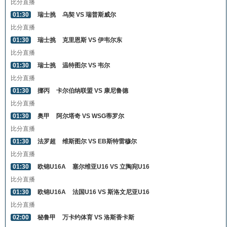
比分直播
01:30
瑞士挑
乌契 VS 瑞普斯威尔
比分直播
01:30
瑞士挑
克里恩斯 VS 伊韦尔东
比分直播
01:30
瑞士挑
温特图尔 VS 韦尔
比分直播
01:30
挪丙
卡尔伯纳联盟 VS 康尼鲁德
比分直播
01:30
奥甲
阿尔塔奇 VS WSG蒂罗尔
比分直播
01:30
法罗超
维斯图尔 VS EB斯特雷穆尔
比分直播
01:30
欧锦U16A
塞尔维亚U16 VS 立陶宛U16
比分直播
01:30
欧锦U16A
法国U16 VS 斯洛文尼亚U16
比分直播
02:00
秘鲁甲
万卡约体育 VS 洛斯香卡斯