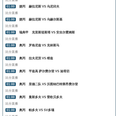
比分直播
01:00
捷丙
赫拉尼斯 VS 乌尼邱夫
比分直播
01:00
捷丙
赫拉尼斯 VS 乌赫尔斯基
比分直播
01:00
瑞典甲
克里斯堤斯塔 VS 安吉尔霍姆斯
比分直播
01:00
奥丙
罗格尼兹 VS 克林斯马
比分直播
01:00
奥丙
拉夫尼茨 VS 维兹
比分直播
01:00
奥丙
平兹高 萨尔费尔登 VS 迪塔切
比分直播
01:00
奥丙
里德二队 VS 沃图纳巴特莱昂费尔登
比分直播
01:00
奥丙
曼斯多夫 VS 雷欧贝多夫
比分直播
01:00
奥丙
帕多夫 VS SV多瑙