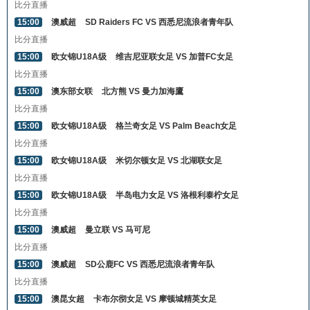
比分直播
15:00
澳威超
SD Raiders FC VS 西悉尼流浪者青年队
比分直播
15:00
欧女锦U18A级
维吉尼亚联女足 VS 加普FC女足
比分直播
15:00
澳东部女联
北方熊 VS 曼力加海鷹
比分直播
15:00
欧女锦U18A级
格兰奇女足 VS Palm Beach女足
比分直播
15:00
欧女锦U18A级
米切尔顿女足 VS 北湖联女足
比分直播
15:00
欧女锦U18A级
半岛电力女足 VS 洛根利泰柠女足
比分直播
15:00
澳威超
曼立联 VS 马可尼
比分直播
15:00
澳威超
SD公鹿FC VS 西悉尼流浪者青年队
比分直播
15:00
澳昆女超
卡布尔彻女足 VS 摩顿城精英女足