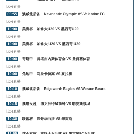
比分直播
09:55
澳威北后备
Newcastle Olympic VS Valentine FC
比分直播
10:00
美青杯
加拿大U20 VS 墨西哥U20
比分直播
10:00
美青杯
加拿大 U20 VS 墨西哥 U20
比分直播
10:00
哥斯甲
肯塔吉内斯体育会 VS 圣何塞体育
比分直播
10:00
危地甲
马拉卡特高 VS 夏拉祖
比分直播
10:10
澳威北后备
Edgeworth Eagles VS Weston Bears
比分直播
10:15
澳塔女超
德文波特城前锋 VS 朗赛斯顿城
比分直播
10:30
联盟杯
温哥华白浪 VS 华雷斯
比分直播
11:55
球会友谊
車路士女队隊 VS 奧克蘭FC女队隊