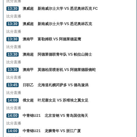
比分直播
13:30
澳威超
新南威尔士大学 VS 悉尼奥林匹克 FC
比分直播
13:30
澳威超
新南威尔士大学 VS 悉尼奥林匹克
比分直播
13:30
澳南甲
富勒姆联 VS 阿德莱德蓝鹰
比分直播
13:30
澳南超
阿德莱德联青年队 VS 帕拉山骑士
比分直播
13:30
澳南甲
莫德柏里喷射机 VS 阿德莱德眼镜蛇
比分直播
13:45
日职乙
北海道札幌冈萨多 VS 德岛漩涡
比分直播
14:00
俄女超
叶尼塞女足 VS 苏维埃之翼女足
比分直播
14:00
中青锦U21
北京首钢 VS 青岛国信海天
比分直播
14:00
中青锦U21
龙狮青年 VS 浙江广厦