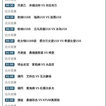
00:30
丹麦乙
米德法特 VS 布拉布兰
比分直播
00:30
欧锦U16B
瑞典U16 VS 波黑U16
比分直播
00:30
欧锦U16B
北马其顿U16 VS 冰岛U16
比分直播
00:30
欧女锦U16B级
爱尔兰女篮U16 VS 希腊女篮U16
比分直播
01:00
丹麦超
桑德捷斯基 VS 维堡
比分直播
01:00
球会友谊
富勒姆 VS 水晶宫
比分直播
01:00
挪丙
艾科拉 VS 瓦尔豪格
比分直播
01:00
德丙
曼海姆 VS 杜塞尔多夫
比分直播
01:00
挪超
桑德菲杰 VS KFUM奥斯陆