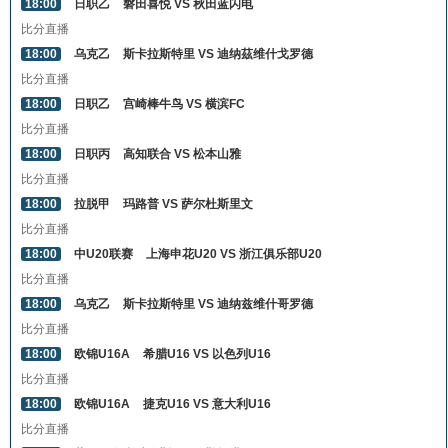
18:00
日职乙
磐田喜悦 VS 秋田蓝闪电
比分直播
18:00
乌克乙
斯卡拉斯特里 VS 迪纳茲维什戈罗德
比分直播
18:00
日职乙
宫崎棒牛鸟 VS 横滨FC
比分直播
18:00
日职丙
高知联合 VS 松本山雅
比分直播
18:00
拉脱甲
玛路普 VS 萨尔杜斯里文
比分直播
18:00
中U20联赛
上海申花U20 VS 浙江俱乐部U20
比分直播
18:00
乌克乙
斯卡拉斯特里 VS 迪纳兹维什哥罗德
比分直播
18:00
欧锦U16A
希腊U16 VS 以色列U16
比分直播
18:00
欧锦U16A
捷克U16 VS 意大利U16
比分直播