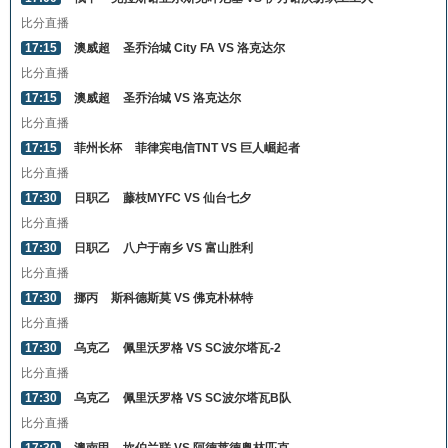
比分直播
17:15
澳威超
圣乔治城 City FA VS 洛克达尔
比分直播
17:15
澳威超
圣乔治城 VS 洛克达尔
比分直播
17:15
菲州长杯
菲律宾电信TNT VS 巨人崛起者
比分直播
17:30
日职乙
藤枝MYFC VS 仙台七夕
比分直播
17:30
日职乙
八户于南乡 VS 富山胜利
比分直播
17:30
挪丙
斯科德斯莫 VS 佛克朴林特
比分直播
17:30
乌克乙
佩里沃罗格 VS SC波尔塔瓦-2
比分直播
17:30
乌克乙
佩里沃罗格 VS SC波尔塔瓦B队
比分直播