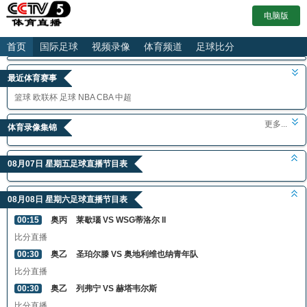
电脑版
首页
国际足球
视频录像
体育频道
足球比分
最近体育赛事
篮球
欧联杯
足球
NBA
CBA
中超
更多...
体育录像集锦
08月07日 星期五足球直播节目表
08月08日 星期六足球直播节目表
00:15
奥丙
莱歇瑙 VS WSG蒂洛尔 II
比分直播
00:30
奥乙
圣珀尔滕 VS 奥地利维也纳青年队
比分直播
00:30
奥乙
列弗宁 VS 赫塔韦尔斯
比分直播