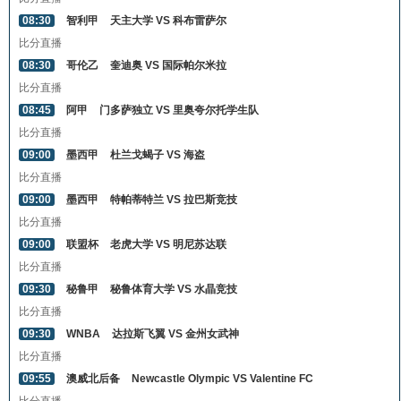
08:30
智利甲
天主大学 VS 科布雷萨尔
比分直播
08:30
哥伦乙
奎迪奥 VS 国际帕尔米拉
比分直播
08:45
阿甲
门多萨独立 VS 里奥夸尔托学生队
比分直播
09:00
墨西甲
杜兰戈蝎子 VS 海盗
比分直播
09:00
墨西甲
特帕蒂特兰 VS 拉巴斯竞技
比分直播
09:00
联盟杯
老虎大学 VS 明尼苏达联
比分直播
09:30
秘鲁甲
秘鲁体育大学 VS 水晶竞技
比分直播
09:30
WNBA
达拉斯飞翼 VS 金州女武神
比分直播
09:55
澳威北后备
Newcastle Olympic VS Valentine FC