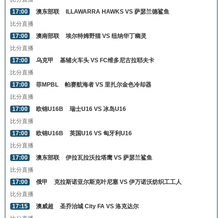
17:00
澳东部联
ILLAWARRA HAWKS VS 萨瑟兰德鲨鱼
比分直播
17:00
澳南部联
埃尔特姆野猫 VS 纽纳华丁幽灵
比分直播
17:00
乌克甲
基辅火车头 VS FC维多尼古拉耶夫卡
比分直播
17:00
菲MPBL
帕赛航海者 VS 里扎尔金色冷却器
比分直播
17:00
欧锦U16B
瑞士U16 VS 冰岛U16
比分直播
17:00
欧锦U16B
英国U16 VS 匈牙利U16
比分直播
17:00
澳东部联
伊拉瓦拉沃拉塔鹰 VS 萨瑟兰鲨鱼
比分直播
17:00
俄甲
克拉斯诺亚尔斯克叶尼塞 VS 伊万诺沃纺织工工人
比分直播
17:15
澳威超
圣乔治城 City FA VS 洛克达尔