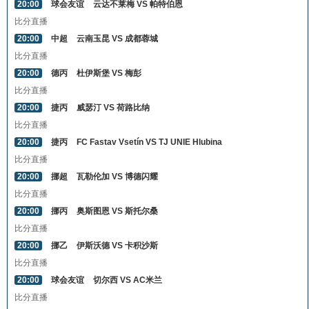
20:00
球会友谊
云达不莱梅 VS 帕特伯恩
比分直播
20:00
中超
云南玉昆 VS 成都蓉城
比分直播
20:00
德丙
杜伊斯堡 VS 梅彭
比分直播
20:00
捷丙
威瑟汀 VS 荷路比纳
比分直播
20:00
捷丙
FC Fastav Vsetín VS TJ UNIE Hlubina
比分直播
20:00
挪超
瓦勒伦加 VS 博德闪耀
比分直播
20:00
挪丙
奥斯图恩 VS 斯托尔桑
比分直播
20:00
挪乙
伊斯沃德 VS 卡积沙斯
比分直播
20:00
球会友谊
切尔西 VS AC米兰
比分直播