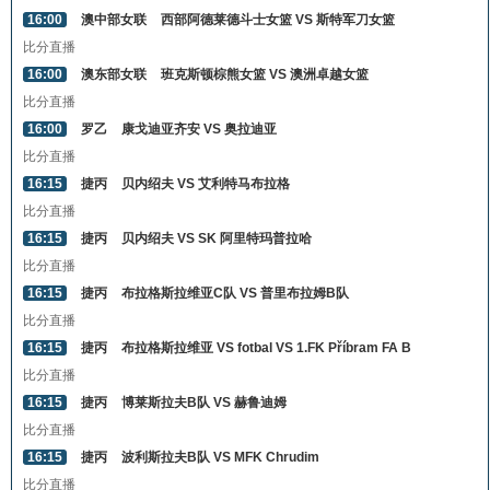
16:00
澳中部女联
西部阿德莱德斗士女篮 VS 斯特军刀女篮
比分直播
16:00
澳东部女联
班克斯顿棕熊女篮 VS 澳洲卓越女篮
比分直播
16:00
罗乙
康戈迪亚齐安 VS 奥拉迪亚
比分直播
16:15
捷丙
贝内绍夫 VS 艾利特马布拉格
比分直播
16:15
捷丙
贝内绍夫 VS SK 阿里特玛普拉哈
比分直播
16:15
捷丙
布拉格斯拉维亚C队 VS 普里布拉姆B队
比分直播
16:15
捷丙
布拉格斯拉维亚 VS fotbal VS 1.FK Příbram FA B
比分直播
16:15
捷丙
博莱斯拉夫B队 VS 赫鲁迪姆
比分直播
16:15
捷丙
波利斯拉夫B队 VS MFK Chrudim
比分直播