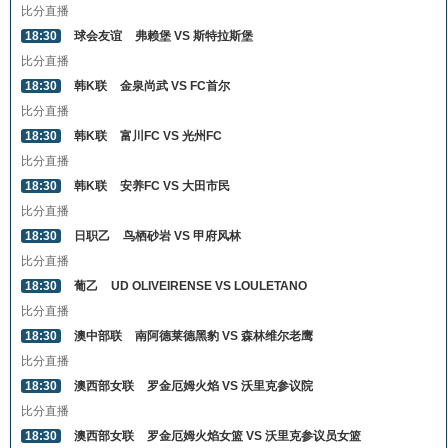
比分直播
18:30
球会友谊
弗赖堡 VS 斯特拉斯堡
比分直播
18:30
韩K联
金泉尚武 VS FC首尔
比分直播
18:30
韩K联
富川FC VS 光州FC
比分直播
18:30
韩K联
安养FC VS 大田市民
比分直播
18:30
日职乙
鸟栖砂岩 VS 甲府风林
比分直播
18:30
葡乙
UD OLIVEIRENSE VS LOULETANO
比分直播
18:30
澳中部联
南阿德莱德黑豹 VS 森林维尔老鹰
比分直播
18:30
澳西部女联
罗金厄姆火焰 VS 沃里克参议院
比分直播
18:30
澳西部女联
罗金厄姆火焰女篮 VS 沃里克参议员女篮