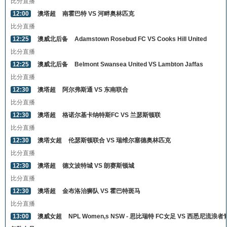
比分直播
12:00
澳塔超
南霍巴特 VS 河畔奥林匹克
比分直播
12:25
澳威北后备
Adamstown Rosebud FC VS Cooks Hill United
比分直播
12:25
澳威北后备
Belmont Swansea United VS Lambton Jaffas
比分直播
12:30
澳塔超
阿尔弗斯通 VS 东南联合
比分直播
12:30
澳塔超
格诺尔基卡纳特斯FC VS 兰瑟斯顿联
比分直播
12:30
澳塔女超
伦瑟斯顿联合 VS 瑞维尔塞德奥林匹克
比分直播
12:30
澳塔超
德文波特城 VS 朗赛斯顿城
比分直播
12:30
澳塔超
金布洛治狮队 VS 霍巴特斑马
比分直播
13:00
澳威女超
NPL Women,s NSW - 思比瑞特 FC女足 VS 西悉尼流浪者