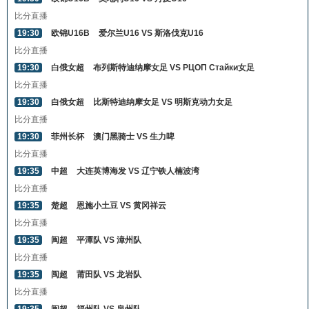
比分直播
19:30
欧锦U16B
爱尔兰U16 VS 斯洛伐克U16
比分直播
19:30
白俄女超
布列斯特迪纳摩女足 VS РЦОП Стайки女足
比分直播
19:30
白俄女超
比斯特迪纳摩女足 VS 明斯克动力女足
比分直播
19:30
菲州长杯
澳门黑骑士 VS 生力啤
比分直播
19:35
中超
大连英博海发 VS 辽宁铁人楠波湾
比分直播
19:35
楚超
恩施小土豆 VS 黄冈祥云
比分直播
19:35
闽超
平潭队 VS 漳州队
比分直播
19:35
闽超
莆田队 VS 龙岩队
比分直播