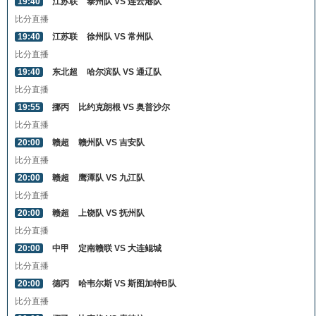
19:40
江苏联
泰州队 VS 连云港队
比分直播
19:40
江苏联
徐州队 VS 常州队
比分直播
19:40
东北超
哈尔滨队 VS 通辽队
比分直播
19:55
挪丙
比约克朗根 VS 奥普沙尔
比分直播
20:00
赣超
赣州队 VS 吉安队
比分直播
20:00
赣超
鹰潭队 VS 九江队
比分直播
20:00
赣超
上饶队 VS 抚州队
比分直播
20:00
中甲
定南赣联 VS 大连鲲城
比分直播
20:00
德丙
哈韦尔斯 VS 斯图加特B队
比分直播