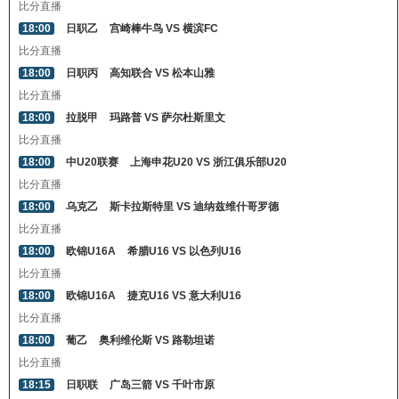
比分直播
18:00
日职乙
宫崎棒牛鸟 VS 横滨FC
比分直播
18:00
日职丙
高知联合 VS 松本山雅
比分直播
18:00
拉脱甲
玛路普 VS 萨尔杜斯里文
比分直播
18:00
中U20联赛
上海申花U20 VS 浙江俱乐部U20
比分直播
18:00
乌克乙
斯卡拉斯特里 VS 迪纳兹维什哥罗德
比分直播
18:00
欧锦U16A
希腊U16 VS 以色列U16
比分直播
18:00
欧锦U16A
捷克U16 VS 意大利U16
比分直播
18:00
葡乙
奥利维伦斯 VS 路勒坦诺
比分直播
18:15
日职联
广岛三箭 VS 千叶市原