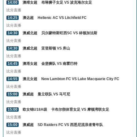
14:00
澳维女超
布琳狮子女足 VS 波克海尔女足
比分直播
14:25
澳达超
Hellenic AC VS Litchfield FC
比分直播
14:30
澳威北超
贝尔蒙特斯旺西SC VS 林顿加法斯
比分直播
14:30
澳威北超
亚登斯顿 VS 库山
比分直播
14:45
澳塔女超
金堡狮队 VS 南霍巴特
比分直播
14:55
澳北女超
New Lambton FC VS Lake Macquarie City FC
比分直播
15:00
澳威超
曼立联队 VS 马可尼
比分直播
15:00
欧女锦U18A级
卡布尔彻体育女足 VS 摩顿湾联女足
比分直播
15:00
澳威超
SD Raiders FC VS 西悉尼流浪者青年队
比分直播