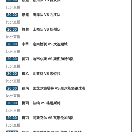
20:00
赣超
赣州队 VS 吉安队
比分直播
20:00
赣超
鹰潭队 VS 九江队
比分直播
20:00
赣超
上饶队 VS 抚州队
比分直播
20:00
中甲
定南赣联 VS 大连鲲城
比分直播
20:00
德丙
哈韦尔斯 VS 斯图加特B队
比分直播
20:00
挪乙
比查格 VS 索特拉
比分直播
20:00
德丙
因戈尔施塔特 VS 维尔茨堡踢球者
比分直播
20:00
挪丙
法纳 VS 格耐斯特
比分直播
20:00
挪丙
阿斯克尔 VS 瓦勒伦加B队
比分直播