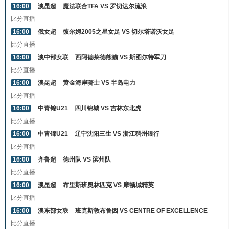
16:00
澳昆超
魔法联合TFA VS 罗切达尔流浪
比分直播
16:00
俄女超
彼尔姆2005之星女足 VS 切尔塔诺沃女足
比分直播
16:00
澳中部女联
西阿德莱德熊猫 VS 斯图尔特军刀
比分直播
16:00
澳昆超
黄金海岸骑士 VS 半岛电力
比分直播
16:00
中青锦U21
四川锦城 VS 吉林东北虎
比分直播
16:00
中青锦U21
辽宁沈阳三生 VS 浙江稠州银行
比分直播
16:00
齐鲁超
德州队 VS 滨州队
比分直播
16:00
澳昆超
布里斯班奥林匹克 VS 摩顿城精英
比分直播
16:00
澳东部女联
班克斯敦布鲁因 VS CENTRE OF EXCELLENCE
比分直播