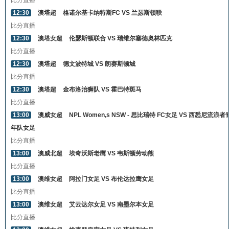
比分直播
12:30
澳塔超
格诺尔基卡纳特斯FC VS 兰瑟斯顿联
比分直播
12:30
澳塔女超
伦瑟斯顿联合 VS 瑞维尔塞德奥林匹克
比分直播
12:30
澳塔超
德文波特城 VS 朗赛斯顿城
比分直播
12:30
澳塔超
金布洛治狮队 VS 霍巴特斑马
比分直播
13:00
澳威女超
NPL Women,s NSW - 思比瑞特 FC女足 VS 西悉尼流浪者
年队女足
比分直播
13:00
澳威北超
埃奇沃斯老鹰 VS 韦斯顿劳动熊
比分直播
13:00
澳维女超
阿拉门女足 VS 布伦达拉鹰女足
比分直播
13:00
澳维女超
艾云达尔女足 VS 南墨尔本女足
比分直播