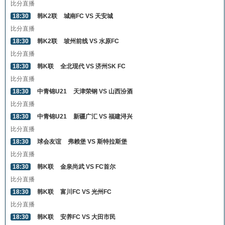
比分直播
18:30
韩K2联
城南FC VS 天安城
比分直播
18:30
韩K2联
坡州前线 VS 水原FC
比分直播
18:30
韩K联
全北现代 VS 济州SK FC
比分直播
18:30
中青锦U21
天津荣钢 VS 山西汾酒
比分直播
18:30
中青锦U21
新疆广汇 VS 福建浔兴
比分直播
18:30
球会友谊
弗赖堡 VS 斯特拉斯堡
比分直播
18:30
韩K联
金泉尚武 VS FC首尔
比分直播
18:30
韩K联
富川FC VS 光州FC
比分直播
18:30
韩K联
安养FC VS 大田市民