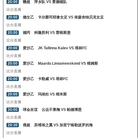
20:00
赣超
萍乡队 VS 景德镇队
比分直播
20:00
德女乙
卡尔蔡司耶拿女足 VS 埃森舍纳贝克女足
比分直播
20:00
德丙
科隆胜利 VS 雷根斯堡
比分直播
20:00
爱沙乙
JK Tallinna Kalev VS 塔林FC
比分直播
20:00
爱沙乙
Maardu Linnameeskond VS 维姆斯
比分直播
20:00
爱沙乙
卡勒威 VS 塔林FC
比分直播
20:00
爱沙乙
玛埃杜 VS 维米斯
比分直播
20:00
球会友谊
云达不莱梅 VS 帕德博恩
比分直播
20:30
俄超
苏维埃之翼 VS 加里宁格勒波罗的海
比分直播