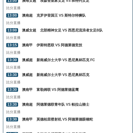
13:00
澳维女超
埃森登皇家女足 VS 班特列女足
比分直播
13:00
澳南超
克罗伊登国王 VS 斯特尔特狮队
比分直播
13:00
澳威女超
北部精神女足 VS 西悉尼流浪者女足B队
比分直播
13:15
澳南甲
伊斯特恩联 VS 阿德莱德竞技
比分直播
13:30
澳威超
新南威尔士大学 VS 悉尼奥林匹克 FC
比分直播
13:30
澳威超
新南威尔士大学 VS 悉尼奥林匹克
比分直播
13:30
澳南甲
富勒姆联 VS 阿德莱德蓝鹰
比分直播
13:30
澳南超
阿德莱德联青年队 VS 帕拉山骑士
比分直播
13:30
澳南甲
莫德柏里喷射机 VS 阿德莱德眼镜蛇
比分直播