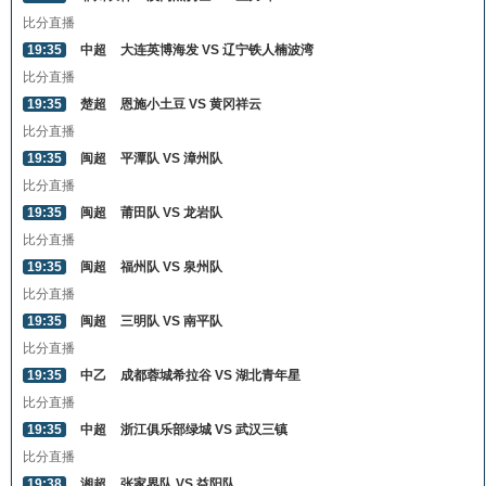
比分直播
19:35
中超
大连英博海发 VS 辽宁铁人楠波湾
比分直播
19:35
楚超
恩施小土豆 VS 黄冈祥云
比分直播
19:35
闽超
平潭队 VS 漳州队
比分直播
19:35
闽超
莆田队 VS 龙岩队
比分直播
19:35
闽超
福州队 VS 泉州队
比分直播
19:35
闽超
三明队 VS 南平队
比分直播
19:35
中乙
成都蓉城希拉谷 VS 湖北青年星
比分直播
19:35
中超
浙江俱乐部绿城 VS 武汉三镇
比分直播
19:38
湘超
张家界队 VS 益阳队