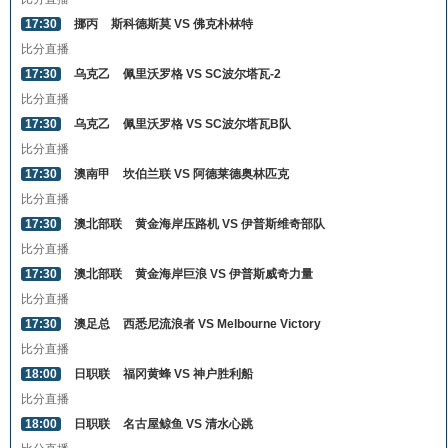
17:30
挪丙
斯科德斯莫 VS 佛克朴林特
比分直播
17:30
乌克乙
佩里沃罗格 VS SC波尔塔瓦-2
比分直播
17:30
乌克乙
佩里沃罗格 VS SC波尔塔瓦B队
比分直播
17:30
澳南甲
坎伯兰联 VS 阿德莱德奥林匹克
比分直播
17:30
澳北部联
黄金海岸压路机 VS 伊普斯维奇部队
比分直播
17:30
澳北部联
黄金海岸巨浪 VS 伊普斯威奇力量
比分直播
17:30
澳足总
西悉尼流浪者 VS Melbourne Victory
比分直播
18:00
日职联
福冈黄蜂 VS 神户胜利船
比分直播
18:00
日职联
名古屋鲸鱼 VS 清水心跳