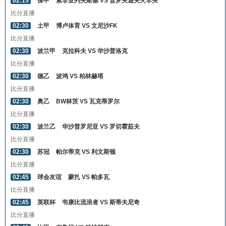
02:15
保甲
索非亚列夫斯基 VS 普罗夫迪夫火车头
比分直播
02:30
土甲
博卢体育 VS 文尼沙FK
比分直播
02:30
波兰甲
克拉科夫 VS 华沙普洛克
比分直播
02:30
德乙
波鸿 VS 柏林赫塔
比分直播
02:30
奥乙
BW林茨 VS 瓦克蒂罗尔
比分直播
02:30
波兰乙
华沙普罗尼亚 VS 罗切霍茹夫
比分直播
02:30
苏冠
帕尔蒂克 VS 利文斯顿
比分直播
02:45
球会友谊
蒙扎 VS 帕多瓦
比分直播
02:45
英联杯
韦康比流浪者 VS 斯蒂夫尼奇
比分直播