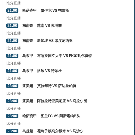
比分直播
21:00
哈萨克甲
贾伊克 VS 拖雷斯
比分直播
21:00
东南锦
越南 VS 柬埔寨
比分直播
21:00
东南锦
新加坡 VS 印度尼西亚
比分直播
21:00
乌兹甲
布哈拉国立大学 VS FK加扎尔肯特
比分直播
21:00
乌兹甲
洛钦 VS 特尔杜
比分直播
23:00
亚美超
艾拉华特 VS 萨达拉帕特
比分直播
23:00
亚美超
阿拉拉特亚美尼亚 VS 乌拉尔图
比分直播
23:00
哈萨克甲
图兰FC VS 阿斯塔纳B队
比分直播
23:00
乌兹超
花刺子模乌尔根奇 VS 马沙尔