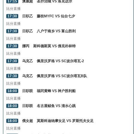
17:15
澳威超
圣乔治城 VS 洛克达尔
比分直播
17:30
日职乙
藤枝MYFC VS 仙台七夕
比分直播
17:30
日职乙
八户于南乡 VS 富山胜利
比分直播
17:30
挪丙
斯科德斯莫 VS 佛克朴林特
比分直播
17:30
乌克乙
佩里沃罗格 VS SC波尔塔瓦-2
比分直播
17:30
乌克乙
佩里沃罗格 VS SC波尔塔瓦B队
比分直播
18:00
日职联
福冈黄蜂 VS 神户胜利船
比分直播
18:00
日职联
名古屋鲸鱼 VS 清水心跳
比分直播
18:00
俄女超
莫斯科迪纳摩女足 VS 罗斯托夫女足
比分直播