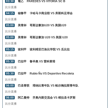
03:30
葡乙
PAREDES VS VITÓRIA SC B
比分直播
04:15
秘鲁甲
卡哈马卡商业联 VS 库斯科足球会
比分直播
05:00
美青杯
哥斯达黎加U20 VS 美国U20
比分直播
05:00
美青杯
哥斯达黎加 U20 VS 美国 U20
比分直播
05:15
玻利甲
玻利维亚巴洛比学院 VS 瓜比拉
比分直播
05:30
巴拉甲
鲁毕奥 VS 雷科莱塔
比分直播
05:30
巴拉甲
Rubio Ñu VS Deportivo Recoleta
比分直播
06:00
巴圣青联
塔纳比青年队 VS 帕尔梅拉斯青年队
比分直播
06:00
阿乙曼特
齐奥内斯交流会 VS 维拉圣卡罗斯
比分直播