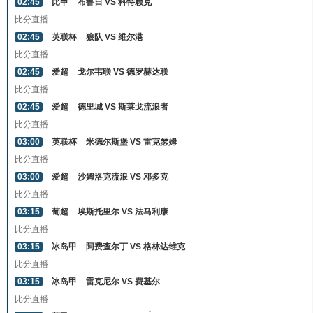
02:45
比甲
布鲁日 VS 科特赖克
比分直播
02:45
英联杯
狼队 VS 维尔港
比分直播
02:45
爱超
戈尔韦联 VS 德罗赫达联
比分直播
02:45
爱超
德里城 VS 斯莱戈流浪者
比分直播
03:00
英联杯
米德尔斯堡 VS 雷克瑟姆
比分直播
03:00
爱超
沙姆洛克流浪 VS 邓多克
比分直播
03:15
葡超
埃斯托里尔 VS 法马利康
比分直播
03:15
冰岛甲
阿费查尔丁 VS 格林达维克
比分直播
03:15
冰岛甲
雷克尼尔 VS 费基尔
比分直播