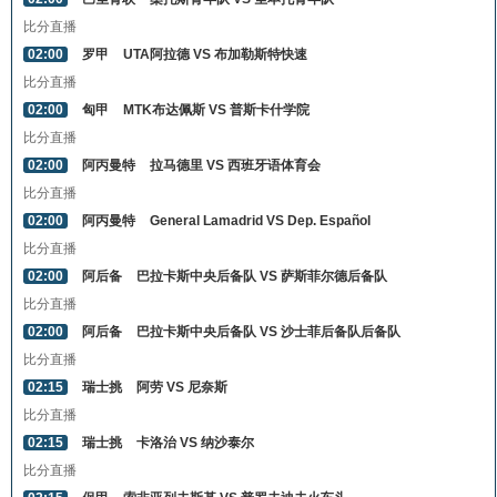
比分直播
02:00
罗甲
UTA阿拉德 VS 布加勒斯特快速
比分直播
02:00
匈甲
MTK布达佩斯 VS 普斯卡什学院
比分直播
02:00
阿丙曼特
拉马德里 VS 西班牙语体育会
比分直播
02:00
阿丙曼特
General Lamadrid VS Dep. Español
比分直播
02:00
阿后备
巴拉卡斯中央后备队 VS 萨斯菲尔德后备队
比分直播
02:00
阿后备
巴拉卡斯中央后备队 VS 沙士菲后备队后备队
比分直播
02:15
瑞士挑
阿劳 VS 尼奈斯
比分直播
02:15
瑞士挑
卡洛治 VS 纳沙泰尔
比分直播