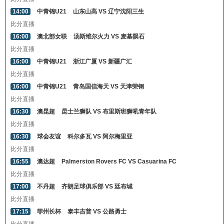
14:00
中青锦U21
山东山高 VS 辽宁沈阳三生
比分直播
16:00
澳北部女联
汤斯维尔火力 VS 麦基陨石
比分直播
16:00
中青锦U21
浙江广厦 VS 新疆广汇
比分直播
16:00
中青锦U21
青岛国信海天 VS 天津荣钢
比分直播
16:30
澳昆超
昆士兰狮队 VS 布里斯班狮吼青年队
比分直播
16:30
球会友谊
科尔多瓦 VS 阿尔梅里亚
比分直播
16:55
澳达超
Palmerston Rovers FC VS Casuarina FC
比分直播
17:00
不丹超
齐朗足球俱乐部 VS 廷布城
比分直播
17:15
菲州长杯
泰丰吉普 VS 公路勇士