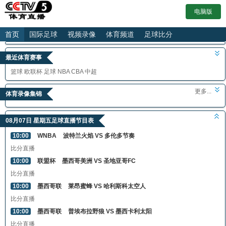
电脑版
首页
国际足球
视频录像
体育频道
足球比分
最近体育赛事
篮球
欧联杯
足球
NBA
CBA
中超
更多...
体育录像集锦
08月07日 星期五足球直播节目表
10:00
WNBA
波特兰火焰 VS 多伦多节奏
比分直播
10:00
联盟杯
墨西哥美洲 VS 圣地亚哥FC
比分直播
10:00
墨西哥联
莱昂蜜蜂 VS 哈利斯科太空人
比分直播
10:00
墨西哥联
普埃布拉野狼 VS 墨西卡利太阳
比分直播