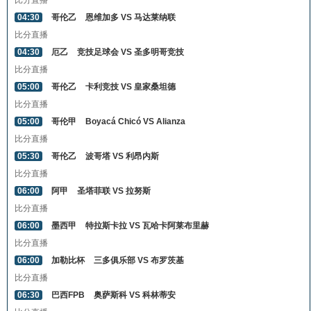
比分直播
04:30
哥伦乙
恩维加多 VS 马达莱纳联
比分直播
04:30
厄乙
竞技足球会 VS 圣多明哥竞技
比分直播
05:00
哥伦乙
卡利竞技 VS 皇家桑坦德
比分直播
05:00
哥伦甲
Boyacá Chicó VS Alianza
比分直播
05:30
哥伦乙
波哥塔 VS 利昂内斯
比分直播
06:00
阿甲
圣塔菲联 VS 拉努斯
比分直播
06:00
墨西甲
特拉斯卡拉 VS 瓦哈卡阿莱布里赫
比分直播
06:00
加勒比杯
三多俱乐部 VS 布罗茨基
比分直播
06:30
巴西FPB
奥萨斯科 VS 科林蒂安