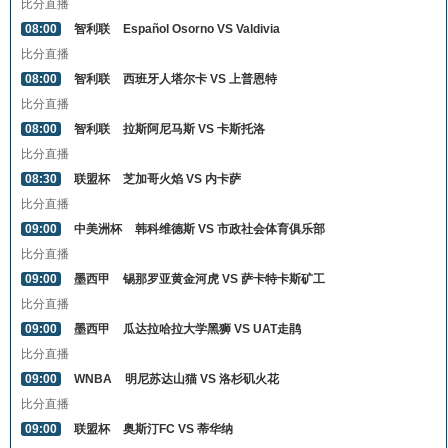
比分直播
08:00
智利联
Español Osorno VS Valdivia
比分直播
08:00
智利联
西班牙人塔尔卡 VS 上普恩特
比分直播
08:00
智利联
拉斯阿尼马斯 VS 卡斯托洛
比分直播
08:30
联盟杯
芝加哥火焰 VS 内卡萨
比分直播
09:00
中美洲杯
韩科维德斯 VS 市政社会体育俱乐部
比分直播
09:00
墨西甲
锡那罗亚黄金河虎 VS 萨卡特卡斯矿工
比分直播
09:00
墨西甲
瓜达拉哈拉大学黑狮 VS UAT走鹃
比分直播
09:00
WNBA
明尼苏达山猫 VS 洛杉矶火花
比分直播
09:00
联盟杯
奥斯汀FC VS 蒂华纳