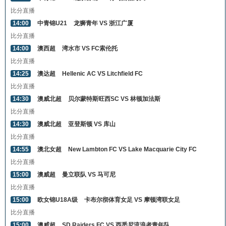
比分直播
14:00
中青锦U21
龙狮青年 VS 浙江广厦
比分直播
14:00
澳西超
湾水市 VS FC索伦托
比分直播
14:25
澳达超
Hellenic AC VS Litchfield FC
比分直播
14:30
澳威北超
贝尔蒙特斯旺西SC VS 林顿加法斯
比分直播
14:30
澳威北超
亚登斯顿 VS 库山
比分直播
14:55
澳北女超
New Lambton FC VS Lake Macquarie City FC
比分直播
15:00
澳威超
曼立联队 VS 马可尼
比分直播
15:00
欧女锦U18A级
卡布尔彻体育女足 VS 摩顿湾联女足
比分直播
15:00
澳威超
SD Raiders FC VS 西悉尼流浪者青年队