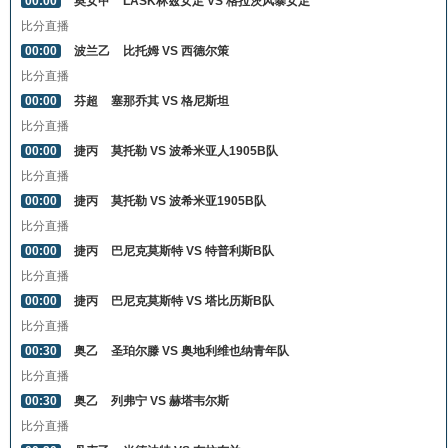
00:00
奥女甲
LASK林兹女足 VS 格拉茨风暴女足
比分直播
00:00
波兰乙
比托姆 VS 西德尔策
比分直播
00:00
芬超
塞那乔其 VS 格尼斯坦
比分直播
00:00
捷丙
莫托勒 VS 波希米亚人1905B队
比分直播
00:00
捷丙
莫托勒 VS 波希米亚1905B队
比分直播
00:00
捷丙
巴尼克莫斯特 VS 特普利斯B队
比分直播
00:00
捷丙
巴尼克莫斯特 VS 塔比历斯B队
比分直播
00:30
奥乙
圣珀尔滕 VS 奥地利维也纳青年队
比分直播
00:30
奥乙
列弗宁 VS 赫塔韦尔斯
比分直播