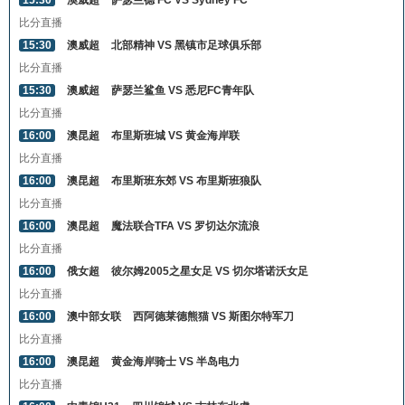
15:30
澳威超
萨瑟兰德 FC VS Sydney FC
比分直播
15:30
澳威超
北部精神 VS 黑镇市足球俱乐部
比分直播
15:30
澳威超
萨瑟兰鲨鱼 VS 悉尼FC青年队
比分直播
16:00
澳昆超
布里斯班城 VS 黄金海岸联
比分直播
16:00
澳昆超
布里斯班东郊 VS 布里斯班狼队
比分直播
16:00
澳昆超
魔法联合TFA VS 罗切达尔流浪
比分直播
16:00
俄女超
彼尔姆2005之星女足 VS 切尔塔诺沃女足
比分直播
16:00
澳中部女联
西阿德莱德熊猫 VS 斯图尔特军刀
比分直播
16:00
澳昆超
黄金海岸骑士 VS 半岛电力
比分直播