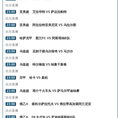
比分直播
23:00
亚美超
艾拉华特 VS 萨达拉帕特
比分直播
23:00
亚美超
阿拉拉特亚美尼亚 VS 乌拉尔图
比分直播
23:00
哈萨克甲
图兰FC VS 阿斯塔纳B队
比分直播
23:00
乌兹超
花刺子模乌尔根奇 VS 马沙尔
比分直播
23:00
乌兹超
特尔梅兹 VS 纳曼干新春
比分直播
23:00
芬甲
哈卡 VS 基柏
比分直播
23:00
乌兹超
塔什干火车头 VS 萨马尔罕迪纳摩
比分直播
23:00
俄乙A
索科尔萨拉托夫 VS 弗拉季高加索阿兰尼亚
比分直播
23:00
俄乙A
FK卡卢加 VS 罗迪纳莫斯科B队