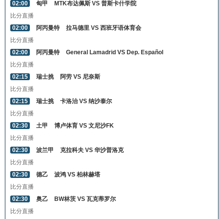
02:00
匈甲
MTK布达佩斯 VS 普斯卡什学院
比分直播
02:00
阿丙曼特
拉马德里 VS 西班牙语体育会
比分直播
02:00
阿丙曼特
General Lamadrid VS Dep. Español
比分直播
02:15
瑞士挑
阿劳 VS 尼奈斯
比分直播
02:15
瑞士挑
卡洛治 VS 纳沙泰尔
比分直播
02:30
土甲
博卢体育 VS 文尼沙FK
比分直播
02:30
波兰甲
克拉科夫 VS 华沙普洛克
比分直播
02:30
德乙
波鸿 VS 柏林赫塔
比分直播
02:30
奥乙
BW林茨 VS 瓦克蒂罗尔
比分直播