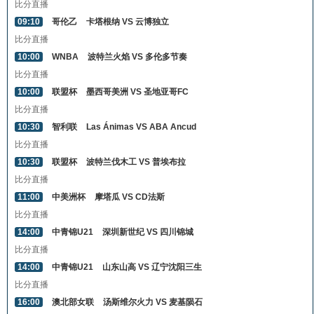
比分直播
09:10
哥伦乙
卡塔根纳 VS 云博独立
比分直播
10:00
WNBA
波特兰火焰 VS 多伦多节奏
比分直播
10:00
联盟杯
墨西哥美洲 VS 圣地亚哥FC
比分直播
10:30
智利联
Las Ánimas VS ABA Ancud
比分直播
10:30
联盟杯
波特兰伐木工 VS 普埃布拉
比分直播
11:00
中美洲杯
摩塔瓜 VS CD法斯
比分直播
14:00
中青锦U21
深圳新世纪 VS 四川锦城
比分直播
14:00
中青锦U21
山东山高 VS 辽宁沈阳三生
比分直播
16:00
澳北部女联
汤斯维尔火力 VS 麦基陨石