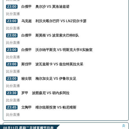
23:00
白俄甲
奥尔沙 VS 莫洛迪兹诺
比分直播
23:00
乌克超
利沃夫喀尔巴阡 VS LNZ切尔卡瑟
比分直播
23:00
白俄甲
斯莫根 VS 波里索夫巴特B队
比分直播
23:00
白俄甲
沃尔纳平斯克 VS 明斯克大学X实验室
比分直播
23:00
斯伐甲
波瓦兹斯卡 VS 兹拉特莫拉夫采
比分直播
23:00
秘女联
梅尔加女足 VS 伊鲁坎女足
比分直播
23:30
罗甲
波图森尼 VS 胡内多阿拉
比分直播
23:45
立陶甲
维尔纽斯投资 VS 帕尼维斯
比分直播
08月11日 星期二足球直播节目表