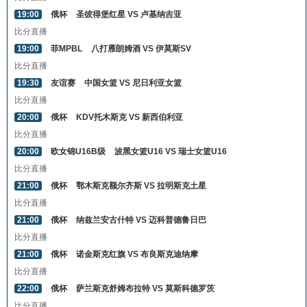
19:00
俄杯
圣彼得堡红星 VS 卢基纳吉亚
比分直播
19:00
菲MPBL
八打雁朗姆酒 VS 伊莫斯SV
比分直播
19:30
友谊赛
中国女篮 VS 尼日利亚女篮
比分直播
20:00
俄杯
KDV托木斯克 VS 新西伯利亚
比分直播
20:00
欧女锦U16B级
波黑女篮U16 VS 瑞士女篮U16
比分直播
21:00
俄杯
鄂木斯克额尔齐斯 VS 拉明斯克土星
比分直播
21:00
俄杯
纳兹兰安古什特 VS 迈科普德鲁日巴
比分直播
21:00
俄杯
诺金斯克红旗 VS 布良斯克迪纳摩
比分直播
22:00
俄杯
萨兰斯克舒姆布拉特 VS 莫斯科德罗茨
比分直播