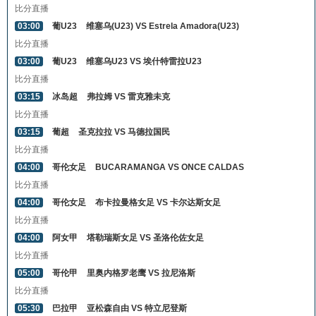
比分直播
03:00
葡U23
维塞乌(U23) VS Estrela Amadora(U23)
比分直播
03:00
葡U23
维塞乌U23 VS 埃什特雷拉U23
比分直播
03:15
冰岛超
弗拉姆 VS 雷克雅未克
比分直播
03:15
葡超
圣克拉拉 VS 马德拉国民
比分直播
04:00
哥伦女足
BUCARAMANGA VS ONCE CALDAS
比分直播
04:00
哥伦女足
布卡拉曼格女足 VS 卡尔达斯女足
比分直播
04:00
阿女甲
塔勒瑞斯女足 VS 圣洛伦佐女足
比分直播
05:00
哥伦甲
里奥内格罗老鹰 VS 拉尼洛斯
比分直播
05:30
巴拉甲
亚松森自由 VS 特立尼登斯