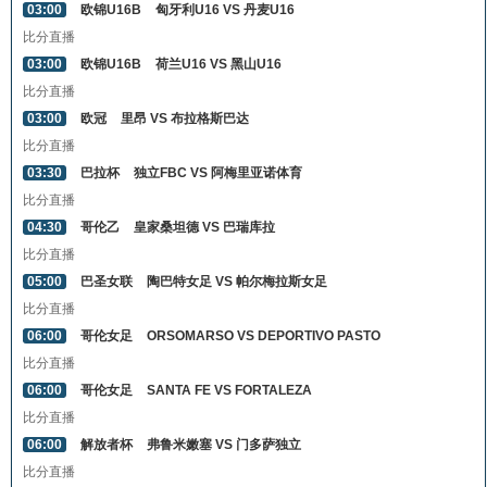
03:00
欧锦U16B
匈牙利U16 VS 丹麦U16
比分直播
03:00
欧锦U16B
荷兰U16 VS 黑山U16
比分直播
03:00
欧冠
里昂 VS 布拉格斯巴达
比分直播
03:30
巴拉杯
独立FBC VS 阿梅里亚诺体育
比分直播
04:30
哥伦乙
皇家桑坦德 VS 巴瑞库拉
比分直播
05:00
巴圣女联
陶巴特女足 VS 帕尔梅拉斯女足
比分直播
06:00
哥伦女足
ORSOMARSO VS DEPORTIVO PASTO
比分直播
06:00
哥伦女足
SANTA FE VS FORTALEZA
比分直播
06:00
解放者杯
弗鲁米嫩塞 VS 门多萨独立
比分直播