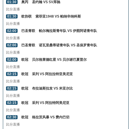
01:30
奥丙
圣约翰 VS SV库驰
比分直播
01:30
欧协联
索菲亚1948 VS 帕纳辛纳科斯
比分直播
02:00
巴圣青联
帕尔梅拉斯青年队 VS 伊图阿诺青年队
比分直播
02:00
巴圣青联
诺瓦里桑蒂诺青年队 VS 圣保罗青年队
比分直播
02:00
欧冠
贝尔格莱德红星 VS 贝尔谢巴夏普尔
比分直播
02:15
欧冠
采列 VS 阿拉拉特亚美尼亚
比分直播
02:15
欧冠
布拉迪斯拉发 VS 米亚尔比
比分直播
02:15
欧冠
采列 VS 阿拉特阿美尼亚
比分直播
02:30
欧冠
格拉茨风暴 VS 费内巴切
比分直播