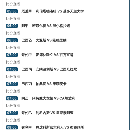
比分直播
05:30
厄瓜甲
利伯塔德洛哈 VS 基多天主大学
比分直播
06:00
阿甲
班菲尔德 VS 贝尔格拉诺
比分直播
06:30
巴西乙
戈亚斯 VS 隆德里纳
比分直播
07:00
哥伦甲
麦德林独立 VS 百万富翁
比分直播
07:00
巴西丙
安纳波利斯 VS 巴西瓜拉尼
比分直播
07:00
巴西丙
帕桑度 VS 康菲安卡
比分直播
07:00
阿乙
阿特兰大竞技 VS CA坦波利
比分直播
07:00
哥伦乙
利昂内斯 VS 皇家索阿查
比分直播
08:00
智利甲
奥达科斯意大利人 VS 努布伦斯