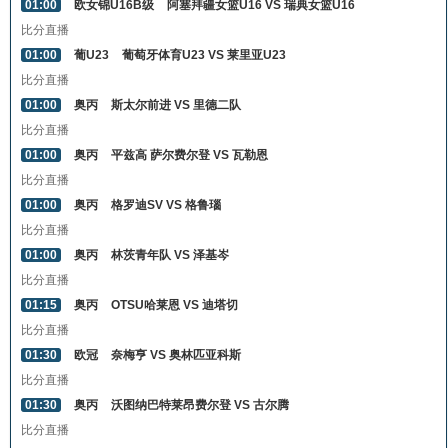
01:00
欧女锦U16B级
阿塞拜疆女篮U16 VS 瑞典女篮U16
比分直播
01:00
葡U23
葡萄牙体育U23 VS 莱里亚U23
比分直播
01:00
奥丙
斯太尔前进 VS 里德二队
比分直播
01:00
奥丙
平兹高 萨尔费尔登 VS 瓦勒恩
比分直播
01:00
奥丙
格罗迪SV VS 格鲁瑙
比分直播
01:00
奥丙
林茨青年队 VS 泽基岑
比分直播
01:15
奥丙
OTSU哈莱恩 VS 迪塔切
比分直播
01:30
欧冠
奈梅亨 VS 奥林匹亚科斯
比分直播
01:30
奥丙
沃图纳巴特莱昂费尔登 VS 古尔腾
比分直播