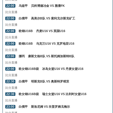
22:00
乌兹甲
贝科博德冶金 VS 雅潘FK
比分直播
22:00
白俄甲
高美尔B队 VS 索利戈尔斯克矿工
比分直播
22:00
欧锦U16B
丹麦U16 VS 英国U16
比分直播
22:00
欧锦U16B
乌克兰U16 VS 克罗地亚U16
比分直播
22:00
挪丙
康斯文格B队 VS 斯托姆加斯特B队
比分直播
22:00
欧女锦U16B级
冰岛女篮U16 VS 丹麦女篮U16
比分直播
22:30
白俄甲
明斯克B队 VS 奥斯特罗维茨
比分直播
22:30
欧女锦U16B级
瑞士女篮U16 VS 比利时女篮U16
比分直播
23:00
白俄甲
斯洛尼姆 VS 坎普罗姆戈梅尔