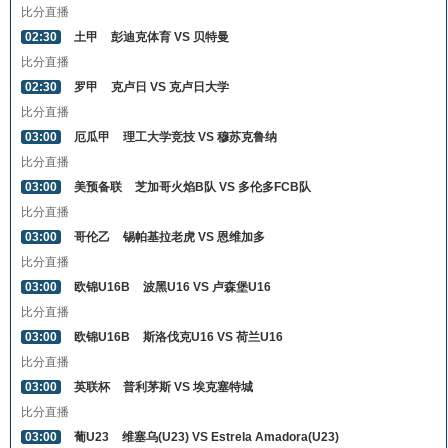
比分直播
02:30
土甲
彭迪克体育 VS 贝特曼
比分直播
02:30
罗甲
克卢日 VS 克卢日大学
比分直播
03:00
厄瓜甲
理工大学竞技 VS 穆苏克鲁纳
比分直播
03:00
美预备联
芝加哥火焰B队 VS 多伦多FCB队
比分直播
03:00
哥伦乙
锡帕基拉老虎 VS 恩维加多
比分直播
03:00
欧锦U16B
波黑U16 VS 卢森堡U16
比分直播
03:00
欧锦U16B
斯洛伐克U16 VS 荷兰U16
比分直播
03:00
英联杯
普利茅斯 VS 埃克塞特城
比分直播
03:00
葡U23
维塞乌(U23) VS Estrela Amadora(U23)