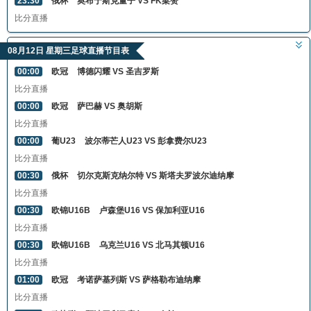
23:30
俄杯
奥布宁斯克量子 VS FK梁赞
比分直播
08月12日 星期三足球直播节目表
00:00
欧冠
博德闪耀 VS 圣吉罗斯
比分直播
00:00
欧冠
萨巴赫 VS 奥胡斯
比分直播
00:00
葡U23
波尔蒂芒人U23 VS 彭拿费尔U23
比分直播
00:30
俄杯
切尔克斯克纳尔特 VS 斯塔夫罗波尔迪纳摩
比分直播
00:30
欧锦U16B
卢森堡U16 VS 保加利亚U16
比分直播
00:30
欧锦U16B
乌克兰U16 VS 北马其顿U16
比分直播
01:00
欧冠
考诺萨基列斯 VS 萨格勒布迪纳摩
比分直播