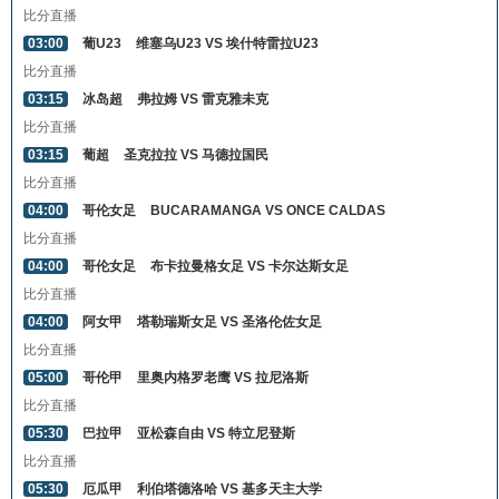
比分直播
03:00
葡U23
维塞乌U23 VS 埃什特雷拉U23
比分直播
03:15
冰岛超
弗拉姆 VS 雷克雅未克
比分直播
03:15
葡超
圣克拉拉 VS 马德拉国民
比分直播
04:00
哥伦女足
BUCARAMANGA VS ONCE CALDAS
比分直播
04:00
哥伦女足
布卡拉曼格女足 VS 卡尔达斯女足
比分直播
04:00
阿女甲
塔勒瑞斯女足 VS 圣洛伦佐女足
比分直播
05:00
哥伦甲
里奥内格罗老鹰 VS 拉尼洛斯
比分直播
05:30
巴拉甲
亚松森自由 VS 特立尼登斯
比分直播
05:30
厄瓜甲
利伯塔德洛哈 VS 基多天主大学