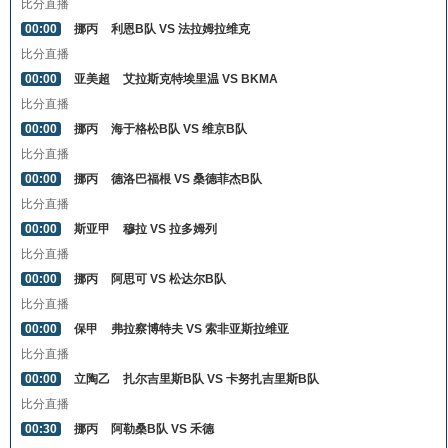
比分直播
00:00
挪丙
利恩B队 VS 法拉姆拉维克
比分直播
00:00
亚美超
艾拉斯克特埃里温 VS BKMA
比分直播
00:00
挪丙
海于格松B队 VS 维京B队
比分直播
00:00
挪丙
德洛巴福根 VS 桑德菲杰B队
比分直播
00:00
斯亚甲
穆拉 VS 拉多姆列
比分直播
00:00
挪丙
阿思可 VS 松达尔B队
比分直播
00:00
保甲
弗拉察博特夫 VS 索非亚斯拉维亚
比分直播
00:00
立陶乙
扎尔吉里斯B队 VS 卡努扎吉里斯B队
比分直播
00:30
挪丙
阿勒桑B队 VS 禾德