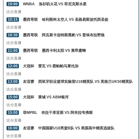
10:00
WNBA
洛杉矶火花 VS 菲尼克斯水星
比分直播
10:15
墨西哥联
哈利斯科太空人 VS 圣路易斯波托西圣徒
比分直播
10:30
墨西哥联
阿瓜斯卡连特斯黑豹 VS 普埃布拉野狼
比分直播
11:00
墨西哥联
墨西卡利太阳 VS 莱昂蜜蜂
比分直播
12:00
大冠杯
雷瓦 VS 图帕帕马莱伦加
比分直播
13:00
友谊赛
西班牙职业篮球实验室U18精英队 VS 英格兰UK50精英队
比分直播
15:00
大冠杯
莱城 VS ABM银河
比分直播
15:00
菲MPBL
布拉干库亚斯 VS 阿布拉韦弗斯
比分直播
16:00
友谊赛
中国国家U18男篮B队 VS 美国高中精英选拔队
比分直播