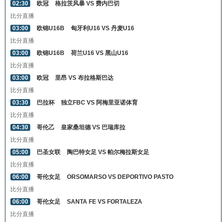
02:30
欧冠
格拉茨风暴 VS 费内巴切
比分直播
03:00
欧锦U16B
匈牙利U16 VS 丹麦U16
比分直播
03:00
欧锦U16B
荷兰U16 VS 黑山U16
比分直播
03:00
欧冠
里昂 VS 布拉格斯巴达
比分直播
03:30
巴拉杯
独立FBC VS 阿梅里亚诺体育
比分直播
04:30
哥伦乙
皇家桑坦德 VS 巴瑞库拉
比分直播
05:00
巴圣女联
陶巴特女足 VS 帕尔梅拉斯女足
比分直播
06:00
哥伦女足
ORSOMARSO VS DEPORTIVO PASTO
比分直播
06:00
哥伦女足
SANTA FE VS FORTALEZA
比分直播