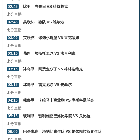
02:45
比甲
布鲁日 VS 科特赖克
比分直播
02:45
英联杯
狼队 VS 维尔港
比分直播
03:00
英联杯
米德尔斯堡 VS 雷克瑟姆
比分直播
03:15
葡超
埃斯托里尔 VS 法马利康
比分直播
03:15
冰岛甲
阿费查尔丁 VS 格林达维克
比分直播
03:15
冰岛甲
雷克尼尔 VS 费基尔
比分直播
04:15
秘鲁甲
卡哈马卡商业联 VS 库斯科足球会
比分直播
05:15
玻利甲
玻利维亚巴洛比学院 VS 瓜比拉
比分直播
06:00
巴圣青联
塔纳比青年队 VS 帕尔梅拉斯青年队
比分直播