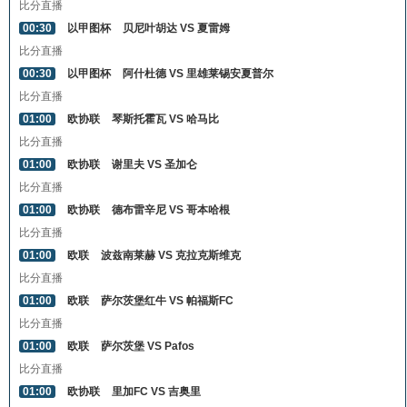
比分直播
00:30
以甲图杯
贝尼叶胡达 VS 夏雷姆
比分直播
00:30
以甲图杯
阿什杜德 VS 里雄莱锡安夏普尔
比分直播
01:00
欧协联
琴斯托霍瓦 VS 哈马比
比分直播
01:00
欧协联
谢里夫 VS 圣加仑
比分直播
01:00
欧协联
德布雷辛尼 VS 哥本哈根
比分直播
01:00
欧联
波兹南莱赫 VS 克拉克斯维克
比分直播
01:00
欧联
萨尔茨堡红牛 VS 帕福斯FC
比分直播
01:00
欧联
萨尔茨堡 VS Pafos
比分直播
01:00
欧协联
里加FC VS 吉奥里