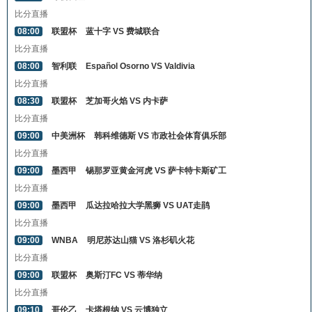
比分直播
08:00
联盟杯
蓝十字 VS 费城联合
比分直播
08:00
智利联
Español Osorno VS Valdivia
比分直播
08:30
联盟杯
芝加哥火焰 VS 内卡萨
比分直播
09:00
中美洲杯
韩科维德斯 VS 市政社会体育俱乐部
比分直播
09:00
墨西甲
锡那罗亚黄金河虎 VS 萨卡特卡斯矿工
比分直播
09:00
墨西甲
瓜达拉哈拉大学黑狮 VS UAT走鹃
比分直播
09:00
WNBA
明尼苏达山猫 VS 洛杉矶火花
比分直播
09:00
联盟杯
奥斯汀FC VS 蒂华纳
比分直播
09:10
哥伦乙
卡塔根纳 VS 云博独立