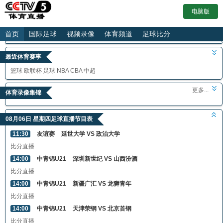
电脑版
首页
国际足球
视频录像
体育频道
足球比分
最近体育赛事
篮球
欧联杯
足球
NBA
CBA
中超
更多...
体育录像集锦
08月06日 星期四足球直播节目表
11:30
友谊赛
延世大学 VS 政治大学
比分直播
14:00
中青锦U21
深圳新世纪 VS 山西汾酒
比分直播
14:00
中青锦U21
新疆广汇 VS 龙狮青年
比分直播
14:00
中青锦U21
天津荣钢 VS 北京首钢
比分直播