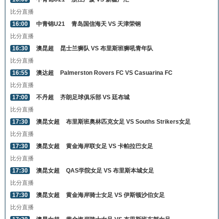
比分直播
16:00
中青锦U21
青岛国信海天 VS 天津荣钢
比分直播
16:30
澳昆超
昆士兰狮队 VS 布里斯班狮吼青年队
比分直播
16:55
澳达超
Palmerston Rovers FC VS Casuarina FC
比分直播
17:00
不丹超
齐朗足球俱乐部 VS 廷布城
比分直播
17:30
澳昆女超
布里斯班奥林匹克女足 VS Souths Strikers女足
比分直播
17:30
澳昆女超
黄金海岸联女足 VS 卡帕拉巴女足
比分直播
17:30
澳昆女超
QAS学院女足 VS 布里斯本城女足
比分直播
17:30
澳昆女超
黄金海岸骑士女足 VS 伊斯顿沙伯女足
比分直播