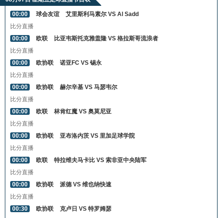
00:00
球会友谊
艾里斯利马素尔 VS Al Sadd
比分直播
00:00
欧联
比亚韦斯托克雅盖隆 VS 格拉斯哥流浪者
比分直播
00:00
欧协联
诺亚FC VS 锡永
比分直播
00:00
欧协联
赫尔辛基 VS 马瑟韦尔
比分直播
00:00
欧联
林肯红魔 VS 奥莫尼亚
比分直播
00:00
欧协联
亚布洛内茨 VS 里加足球学院
比分直播
00:00
欧联
特拉维夫马卡比 VS 索非亚中央陆军
比分直播
00:00
欧协联
派德 VS 维也纳快速
比分直播
00:30
欧协联
克卢日 VS 特罗姆瑟