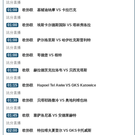
比分直播
01:00
欧协联
基辅迪纳摩 VS 卡拉巴克
比分直播
01:00
欧协联
埃斯卡尔德斯国际 VS 塔林弗洛拉
比分直播
01:00
欧协联
萨尔格里斯 VS 哈伊杜克斯普利特
比分直播
01:00
欧协联
哥德堡 VS 根特
比分直播
01:00
欧联
赫拉德茨克拉洛韦 VS 贝西克塔斯
比分直播
01:15
欧协联
Hapoel Tel Awiw VS GKS Katowice
比分直播
01:30
欧协联
贝塔耶路撒冷 VS 奥地利维也纳
比分直播
01:45
欧联
塞萨洛尼基 VS 安德莱赫特
比分直播
02:00
欧协联
特拉维夫夏普尔 VS GKS卡托威斯