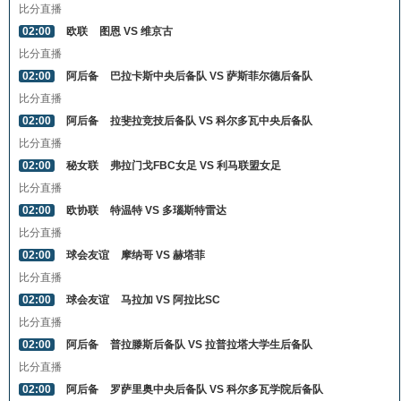
比分直播
02:00
欧联
图恩 VS 维京古
比分直播
02:00
阿后备
巴拉卡斯中央后备队 VS 萨斯菲尔德后备队
比分直播
02:00
阿后备
拉斐拉竞技后备队 VS 科尔多瓦中央后备队
比分直播
02:00
秘女联
弗拉门戈FBC女足 VS 利马联盟女足
比分直播
02:00
欧协联
特温特 VS 多瑙斯特雷达
比分直播
02:00
球会友谊
摩纳哥 VS 赫塔菲
比分直播
02:00
球会友谊
马拉加 VS 阿拉比SC
比分直播
02:00
阿后备
普拉滕斯后备队 VS 拉普拉塔大学生后备队
比分直播
02:00
阿后备
罗萨里奥中央后备队 VS 科尔多瓦学院后备队