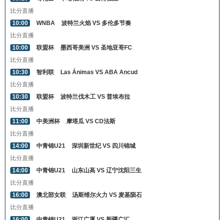
比分直播
10:00
WNBA
波特兰火焰 VS 多伦多节奏
比分直播
10:00
联盟杯
墨西哥美洲 VS 圣地亚哥FC
比分直播
10:30
智利联
Las Ánimas VS ABA Ancud
比分直播
10:30
联盟杯
波特兰伐木工 VS 普埃布拉
比分直播
11:00
中美洲杯
摩塔瓜 VS CD法斯
比分直播
14:00
中青锦U21
深圳新世纪 VS 四川锦城
比分直播
14:00
中青锦U21
山东山高 VS 辽宁沈阳三生
比分直播
16:00
澳北部女联
汤斯维尔火力 VS 麦基陨石
比分直播
16:00
中青锦U21
浙江广厦 VS 新疆广汇