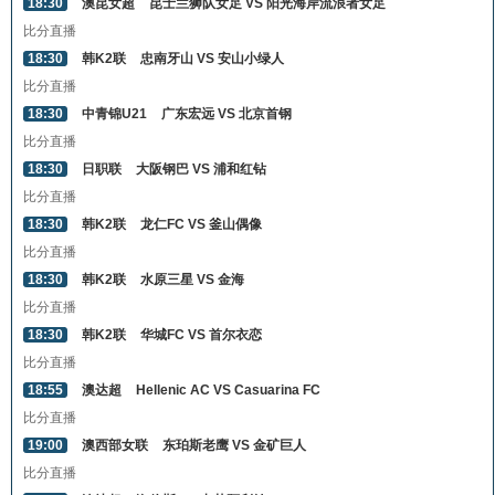
18:30
澳昆女超
昆士兰狮队女足 VS 阳光海岸流浪者女足
比分直播
18:30
韩K2联
忠南牙山 VS 安山小绿人
比分直播
18:30
中青锦U21
广东宏远 VS 北京首钢
比分直播
18:30
日职联
大阪钢巴 VS 浦和红钻
比分直播
18:30
韩K2联
龙仁FC VS 釜山偶像
比分直播
18:30
韩K2联
水原三星 VS 金海
比分直播
18:30
韩K2联
华城FC VS 首尔衣恋
比分直播
18:55
澳达超
Hellenic AC VS Casuarina FC
比分直播
19:00
澳西部女联
东珀斯老鹰 VS 金矿巨人
比分直播