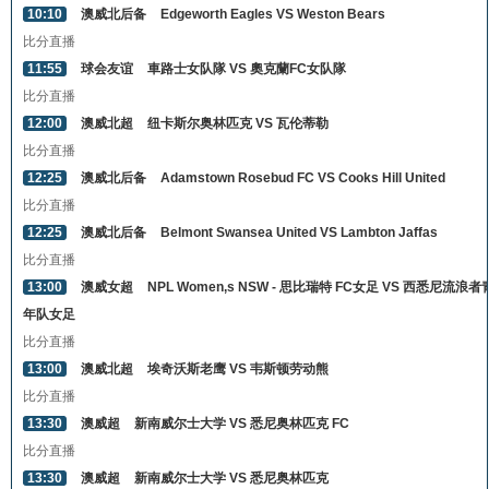
10:10
澳威北后备
Edgeworth Eagles VS Weston Bears
比分直播
11:55
球会友谊
車路士女队隊 VS 奧克蘭FC女队隊
比分直播
12:00
澳威北超
纽卡斯尔奥林匹克 VS 瓦伦蒂勒
比分直播
12:25
澳威北后备
Adamstown Rosebud FC VS Cooks Hill United
比分直播
12:25
澳威北后备
Belmont Swansea United VS Lambton Jaffas
比分直播
13:00
澳威女超
NPL Women,s NSW - 思比瑞特 FC女足 VS 西悉尼流浪者
年队女足
比分直播
13:00
澳威北超
埃奇沃斯老鹰 VS 韦斯顿劳动熊
比分直播
13:30
澳威超
新南威尔士大学 VS 悉尼奥林匹克 FC
比分直播
13:30
澳威超
新南威尔士大学 VS 悉尼奥林匹克