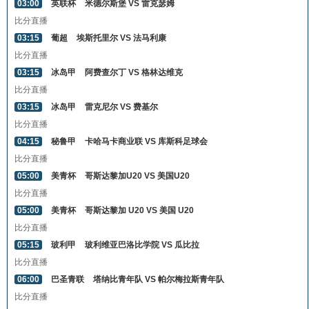
03:00
英联杯
米德尔斯堡 VS 雷克瑟姆
比分直播
03:15
葡超
埃斯托里尔 VS 法马利康
比分直播
03:15
冰岛甲
阿费查尔丁 VS 格林达维克
比分直播
03:15
冰岛甲
雷克尼尔 VS 费基尔
比分直播
04:15
秘鲁甲
卡哈马卡商业联 VS 库斯科足球会
比分直播
05:00
美青杯
哥斯达黎加U20 VS 美国U20
比分直播
05:00
美青杯
哥斯达黎加 U20 VS 美国 U20
比分直播
05:15
玻利甲
玻利维亚巴洛比学院 VS 瓜比拉
比分直播
06:00
巴圣青联
塔纳比青年队 VS 帕尔梅拉斯青年队
比分直播