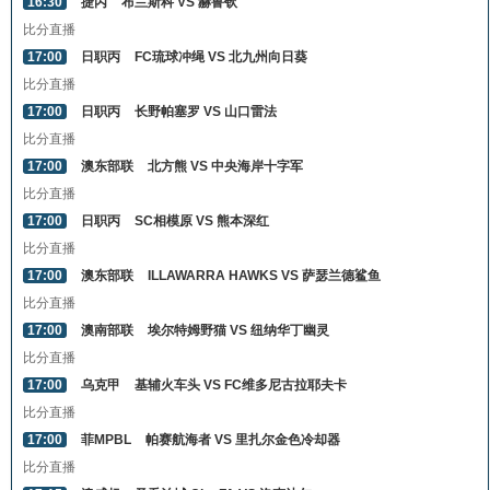
16:30
捷丙
布兰斯科 VS 赫鲁钦
比分直播
17:00
日职丙
FC琉球冲绳 VS 北九州向日葵
比分直播
17:00
日职丙
长野帕塞罗 VS 山口雷法
比分直播
17:00
澳东部联
北方熊 VS 中央海岸十字军
比分直播
17:00
日职丙
SC相模原 VS 熊本深红
比分直播
17:00
澳东部联
ILLAWARRA HAWKS VS 萨瑟兰德鲨鱼
比分直播
17:00
澳南部联
埃尔特姆野猫 VS 纽纳华丁幽灵
比分直播
17:00
乌克甲
基辅火车头 VS FC维多尼古拉耶夫卡
比分直播
17:00
菲MPBL
帕赛航海者 VS 里扎尔金色冷却器
比分直播