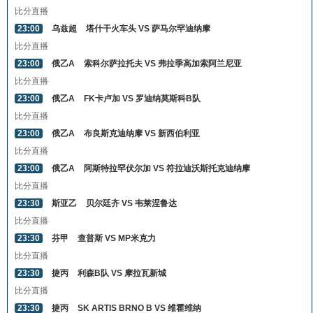
比分直播
23:00
乌兹超
塔什干火车头 VS 萨马尔罕迪纳摩
比分直播
23:00
俄乙A
索科尔萨拉托夫 VS 弗拉季高加索阿兰尼亚
比分直播
23:00
俄乙A
FK卡卢加 VS 罗迪纳莫斯科B队
比分直播
23:00
俄乙A
布良斯克迪纳摩 VS 新西伯利亚
比分直播
23:00
俄乙A
阿斯特拉罕伏尔加 VS 符拉迪沃斯托克迪纳摩
比分直播
23:30
斯亚乙
贝尔廷齐 VS 韦莱涅鲁达
比分直播
23:30
芬甲
查普斯 VS MP米克力
比分直播
23:30
捷丙
利森B队 VS 摩拉瓦新城
比分直播
23:30
捷丙
SK ARTIS BRNO B VS 维霍维纳