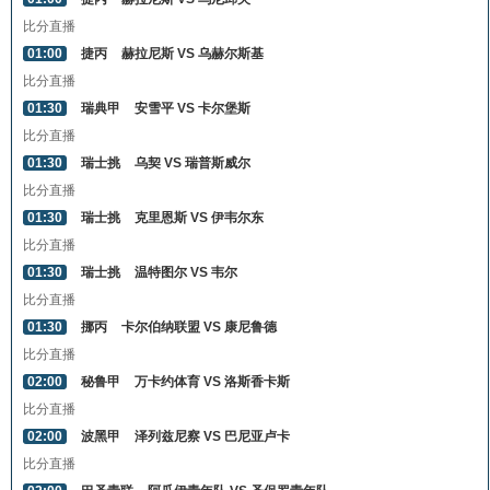
比分直播
01:00
捷丙
赫拉尼斯 VS 乌赫尔斯基
比分直播
01:30
瑞典甲
安雪平 VS 卡尔堡斯
比分直播
01:30
瑞士挑
乌契 VS 瑞普斯威尔
比分直播
01:30
瑞士挑
克里恩斯 VS 伊韦尔东
比分直播
01:30
瑞士挑
温特图尔 VS 韦尔
比分直播
01:30
挪丙
卡尔伯纳联盟 VS 康尼鲁德
比分直播
02:00
秘鲁甲
万卡约体育 VS 洛斯香卡斯
比分直播
02:00
波黑甲
泽列兹尼察 VS 巴尼亚卢卡
比分直播