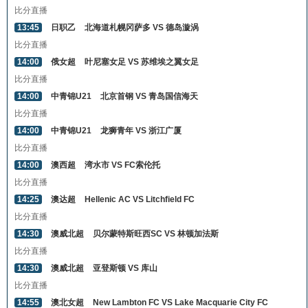
比分直播
13:45
日职乙
北海道札幌冈萨多 VS 德岛漩涡
比分直播
14:00
俄女超
叶尼塞女足 VS 苏维埃之翼女足
比分直播
14:00
中青锦U21
北京首钢 VS 青岛国信海天
比分直播
14:00
中青锦U21
龙狮青年 VS 浙江广厦
比分直播
14:00
澳西超
湾水市 VS FC索伦托
比分直播
14:25
澳达超
Hellenic AC VS Litchfield FC
比分直播
14:30
澳威北超
贝尔蒙特斯旺西SC VS 林顿加法斯
比分直播
14:30
澳威北超
亚登斯顿 VS 库山
比分直播
14:55
澳北女超
New Lambton FC VS Lake Macquarie City FC