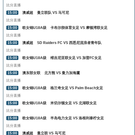
比分直播
15:00
澳威超
曼立联队 VS 马可尼
比分直播
15:00
欧女锦U18A级
卡布尔彻体育女足 VS 摩顿湾联女足
比分直播
15:00
澳威超
SD Raiders FC VS 西悉尼流浪者青年队
比分直播
15:00
欧女锦U18A级
维吉尼亚联女足 VS 加普FC女足
比分直播
15:00
澳东部女联
北方熊 VS 曼力加海鷹
比分直播
15:00
欧女锦U18A级
格兰奇女足 VS Palm Beach女足
比分直播
15:00
欧女锦U18A级
米切尔顿女足 VS 北湖联女足
比分直播
15:00
欧女锦U18A级
半岛电力女足 VS 洛根利泰柠女足
比分直播
15:00
澳威超
曼立联 VS 马可尼