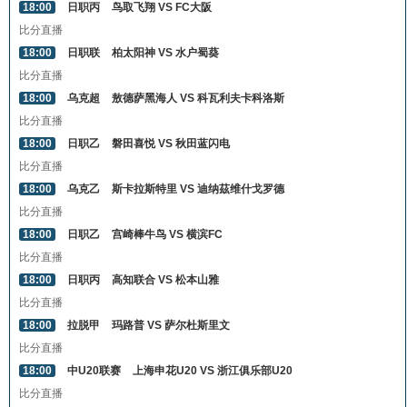
18:00
日职丙
鸟取飞翔 VS FC大阪
比分直播
18:00
日职联
柏太阳神 VS 水户蜀葵
比分直播
18:00
乌克超
敖德萨黑海人 VS 科瓦利夫卡科洛斯
比分直播
18:00
日职乙
磐田喜悦 VS 秋田蓝闪电
比分直播
18:00
乌克乙
斯卡拉斯特里 VS 迪纳茲维什戈罗德
比分直播
18:00
日职乙
宫崎棒牛鸟 VS 横滨FC
比分直播
18:00
日职丙
高知联合 VS 松本山雅
比分直播
18:00
拉脱甲
玛路普 VS 萨尔杜斯里文
比分直播
18:00
中U20联赛
上海申花U20 VS 浙江俱乐部U20
比分直播