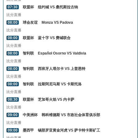
07:30
联盟杯
纽约城 VS 桑托斯拉古纳
比分直播
08:00
球会友谊
Monza VS Padova
比分直播
08:00
联盟杯
蓝十字 VS 费城联合
比分直播
08:00
智利联
Español Osorno VS Valdivia
比分直播
08:00
智利联
西班牙人塔尔卡 VS 上普恩特
比分直播
08:00
智利联
拉斯阿尼马斯 VS 卡斯托洛
比分直播
08:30
联盟杯
芝加哥火焰 VS 内卡萨
比分直播
09:00
中美洲杯
韩科维德斯 VS 市政社会体育俱乐部
比分直播
09:00
墨西甲
锡那罗亚黄金河虎 VS 萨卡特卡斯矿工