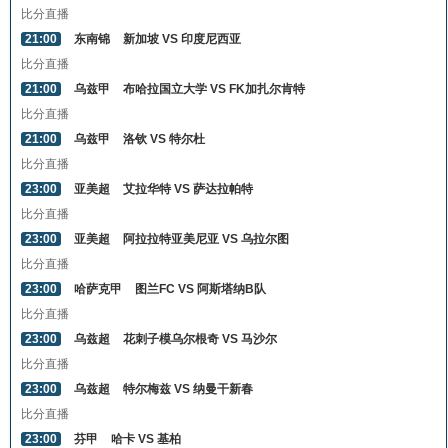
比分直播
21:00
东南锦
新加坡 VS 印度尼西亚
比分直播
21:00
乌兹甲
布哈拉国立大学 VS FK加扎尔肯特
比分直播
21:00
乌兹甲
洛钦 VS 特尔杜
比分直播
23:00
亚美超
艾拉华特 VS 萨达拉帕特
比分直播
23:00
亚美超
阿拉拉特亚美尼亚 VS 乌拉尔图
比分直播
23:00
哈萨克甲
图兰FC VS 阿斯塔纳B队
比分直播
23:00
乌兹超
花刺子模乌尔根奇 VS 马沙尔
比分直播
23:00
乌兹超
特尔梅兹 VS 纳曼干新春
比分直播
23:00
芬甲
哈卡 VS 基柏