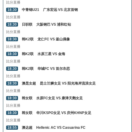
比分直播
18:30
中青锦U21
广东宏远 VS 北京首钢
比分直播
18:30
日职联
大阪钢巴 VS 浦和红钻
比分直播
18:30
韩K2联
龙仁FC VS 釜山偶像
比分直播
18:30
韩K2联
水原三星 VS 金海
比分直播
18:30
韩K2联
华城FC VS 首尔衣恋
比分直播
18:30
澳昆女超
昆士兰狮女足 VS 阳光海岸流浪女足
比分直播
18:30
韩女联
水原FC女足 VS 康津天鹅女足
比分直播
18:30
韩女联
华川KSPO女足 VS 庆州KHNP女足
比分直播
18:55
澳达超
Hellenic AC VS Casuarina FC