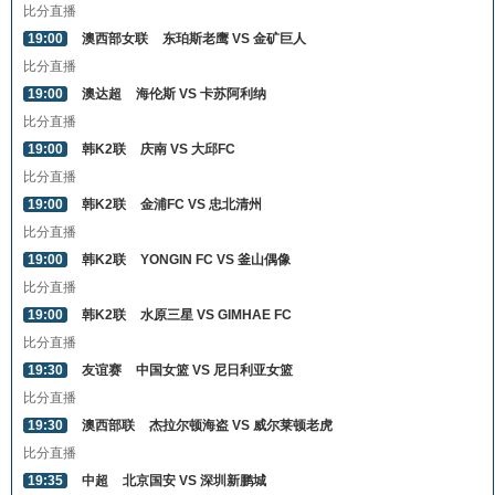
比分直播
19:00
澳西部女联
东珀斯老鹰 VS 金矿巨人
比分直播
19:00
澳达超
海伦斯 VS 卡苏阿利纳
比分直播
19:00
韩K2联
庆南 VS 大邱FC
比分直播
19:00
韩K2联
金浦FC VS 忠北清州
比分直播
19:00
韩K2联
YONGIN FC VS 釜山偶像
比分直播
19:00
韩K2联
水原三星 VS GIMHAE FC
比分直播
19:30
友谊赛
中国女篮 VS 尼日利亚女篮
比分直播
19:30
澳西部联
杰拉尔顿海盗 VS 威尔莱顿老虎
比分直播
19:35
中超
北京国安 VS 深圳新鹏城