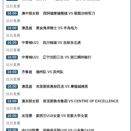
比分直播
16:00
澳中部女联
西阿德莱德熊猫 VS 斯图尔特军刀
比分直播
16:00
澳昆超
黄金海岸骑士 VS 半岛电力
比分直播
16:00
中青锦U21
四川锦城 VS 吉林东北虎
比分直播
16:00
中青锦U21
辽宁沈阳三生 VS 浙江稠州银行
比分直播
16:00
齐鲁超
德州队 VS 滨州队
比分直播
16:00
澳昆超
布里斯班奥林匹克 VS 摩顿城精英
比分直播
16:00
澳东部女联
班克斯敦布鲁因 VS CENTRE OF EXCELLENCE
比分直播
16:00
友谊赛
新西兰U18女篮 VS 世新大学女篮
比分直播
16:00
中U20联赛
河南俱乐部U20 VS 山东泰山U20