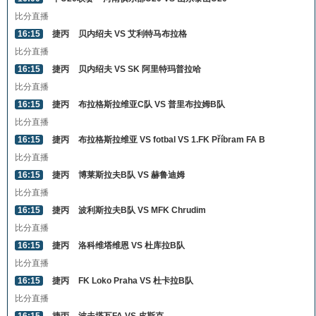
比分直播
16:15
捷丙
贝内绍夫 VS 艾利特马布拉格
比分直播
16:15
捷丙
贝内绍夫 VS SK 阿里特玛普拉哈
比分直播
16:15
捷丙
布拉格斯拉维亚C队 VS 普里布拉姆B队
比分直播
16:15
捷丙
布拉格斯拉维亚 VS fotbal VS 1.FK Příbram FA B
比分直播
16:15
捷丙
博莱斯拉夫B队 VS 赫鲁迪姆
比分直播
16:15
捷丙
波利斯拉夫B队 VS MFK Chrudim
比分直播
16:15
捷丙
洛科维塔维恩 VS 杜库拉B队
比分直播
16:15
捷丙
FK Loko Praha VS 杜卡拉B队
比分直播