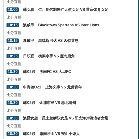
比分直播
18:00
韩女联
仁川现代制铁红天使女足 VS 世宗体育女足
比分直播
18:15
澳威甲
Blacktown Spartans VS Inter Lions
比分直播
18:15
澳威甲
黑镇斯巴达 VS 因特莱恩
比分直播
18:25
日职联
横滨水手 VS 鹿岛鹿角
比分直播
18:30
韩K2联
庆南FC VS 大邱FC
比分直播
18:30
中青锦U21
上海久事 VS 龙狮青年
比分直播
18:30
韩K2联
金浦市民 VS 忠北清州
比分直播
18:30
澳昆女超
昆士兰狮队女足 VS 阳光海岸流浪者女足
比分直播
18:30
韩K2联
忠南牙山 VS 安山小绿人