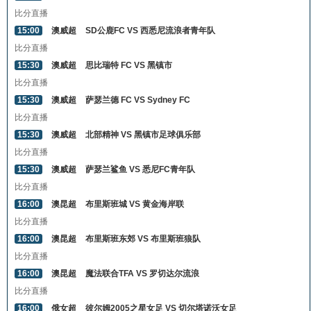
比分直播
15:00
澳威超
SD公鹿FC VS 西悉尼流浪者青年队
比分直播
15:30
澳威超
思比瑞特 FC VS 黑镇市
比分直播
15:30
澳威超
萨瑟兰德 FC VS Sydney FC
比分直播
15:30
澳威超
北部精神 VS 黑镇市足球俱乐部
比分直播
15:30
澳威超
萨瑟兰鲨鱼 VS 悉尼FC青年队
比分直播
16:00
澳昆超
布里斯班城 VS 黄金海岸联
比分直播
16:00
澳昆超
布里斯班东郊 VS 布里斯班狼队
比分直播
16:00
澳昆超
魔法联合TFA VS 罗切达尔流浪
比分直播
16:00
俄女超
彼尔姆2005之星女足 VS 切尔塔诺沃女足