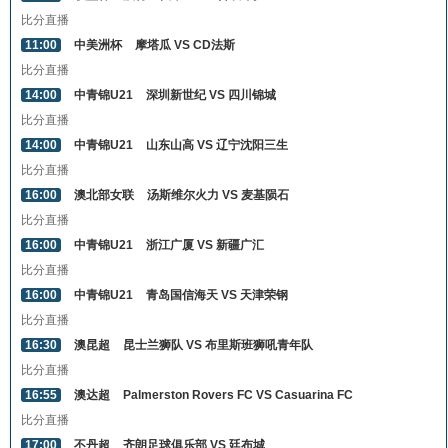
比分直播
11:00
中美洲杯
摩塔瓜 VS CD法斯
比分直播
14:00
中青锦U21
深圳新世纪 VS 四川锦城
比分直播
14:00
中青锦U21
山东山高 VS 辽宁沈阳三生
比分直播
16:00
澳北部女联
汤斯维尔火力 VS 麦基陨石
比分直播
16:00
中青锦U21
浙江广厦 VS 新疆广汇
比分直播
16:00
中青锦U21
青岛国信海天 VS 天津荣钢
比分直播
16:30
澳昆超
昆士兰狮队 VS 布里斯班狮吼青年队
比分直播
16:55
澳达超
Palmerston Rovers FC VS Casuarina FC
比分直播
17:00
不丹超
齐朗足球俱乐部 VS 廷布城