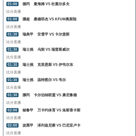
01:00
德丙
曼海姆 VS 杜塞尔多夫
比分直播
01:00
挪超
桑德菲杰 VS KFUM奥斯陆
比分直播
01:30
瑞典甲
安雪平 VS 卡尔堡斯
比分直播
01:30
瑞士挑
乌契 VS 瑞普斯威尔
比分直播
01:30
瑞士挑
克里恩斯 VS 伊韦尔东
比分直播
01:30
瑞士挑
温特图尔 VS 韦尔
比分直播
01:30
挪丙
卡尔伯纳联盟 VS 康尼鲁德
比分直播
02:00
秘鲁甲
万卡约体育 VS 洛斯香卡斯
比分直播
02:00
波黑甲
泽列兹尼察 VS 巴尼亚卢卡
比分直播