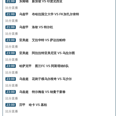
21:00
东南锦
新加坡 VS 印度尼西亚
比分直播
21:00
乌兹甲
布哈拉国立大学 VS FK加扎尔肯特
比分直播
21:00
乌兹甲
洛钦 VS 特尔杜
比分直播
23:00
亚美超
艾拉华特 VS 萨达拉帕特
比分直播
23:00
亚美超
阿拉拉特亚美尼亚 VS 乌拉尔图
比分直播
23:00
哈萨克甲
图兰FC VS 阿斯塔纳B队
比分直播
23:00
乌兹超
花刺子模乌尔根奇 VS 马沙尔
比分直播
23:00
乌兹超
特尔梅兹 VS 纳曼干新春
比分直播
23:00
芬甲
哈卡 VS 基柏
比分直播