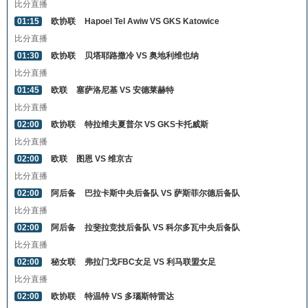
比分直播
01:15
欧协联
Hapoel Tel Awiw VS GKS Katowice
比分直播
01:30
欧协联
贝塔耶路撒冷 VS 奥地利维也纳
比分直播
01:45
欧联
塞萨洛尼基 VS 安德莱赫特
比分直播
02:00
欧协联
特拉维夫夏普尔 VS GKS卡托威斯
比分直播
02:00
欧联
图恩 VS 维京古
比分直播
02:00
阿后备
巴拉卡斯中央后备队 VS 萨斯菲尔德后备队
比分直播
02:00
阿后备
拉斐拉竞技后备队 VS 科尔多瓦中央后备队
比分直播
02:00
秘女联
弗拉门戈FBC女足 VS 利马联盟女足
比分直播
02:00
欧协联
特温特 VS 多瑙斯特雷达