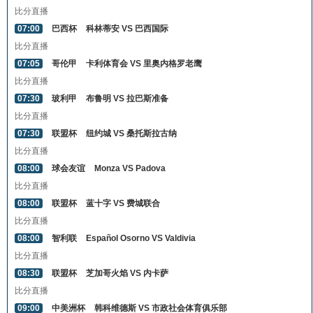
比分直播
07:00
巴西杯
科林蒂安 VS 巴西国际
比分直播
07:05
哥伦甲
卡利体育会 VS 里奥内格罗老鹰
比分直播
07:30
玻利甲
布鲁明 VS 拉巴斯准备
比分直播
07:30
联盟杯
纽约城 VS 桑托斯拉古纳
比分直播
08:00
球会友谊
Monza VS Padova
比分直播
08:00
联盟杯
蓝十字 VS 费城联合
比分直播
08:00
智利联
Español Osorno VS Valdivia
比分直播
08:30
联盟杯
芝加哥火焰 VS 内卡萨
比分直播
09:00
中美洲杯
韩科维德斯 VS 市政社会体育俱乐部