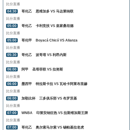
比分直播
04:30
哥伦乙
恩维加多 VS 马达莱纳联
比分直播
05:00
哥伦乙
卡利竞技 VS 皇家桑坦德
比分直播
05:00
哥伦甲
Boyacá Chicó VS Alianza
比分直播
05:30
哥伦乙
波哥塔 VS 利昂内斯
比分直播
06:00
阿甲
圣塔菲联 VS 拉努斯
比分直播
06:00
墨西甲
特拉斯卡拉 VS 瓦哈卡阿莱布里赫
比分直播
06:00
加勒比杯
三多俱乐部 VS 布罗茨基
比分直播
07:00
WNBA
印第安纳狂热 VS 拉斯维加斯王牌
比分直播
07:00
哥伦乙
奥尔索马尔索 VS 锡帕基拉老虎