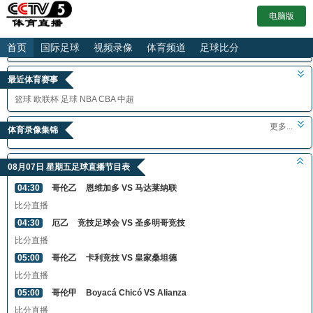
电脑版
首页
国际足球
视频录像
体育频道
足球比分
最近体育赛事
篮球
欧联杯
足球
NBA
CBA
中超
更多...
体育录像集锦
08月07日 星期五足球直播节目表
04:30
哥伦乙
恩维加多 VS 马达莱纳联
比分直播
04:30
厄乙
竞技足球会 VS 圣多明哥竞技
比分直播
05:00
哥伦乙
卡利竞技 VS 皇家桑坦德
比分直播
05:00
哥伦甲
Boyacá Chicó VS Alianza
比分直播