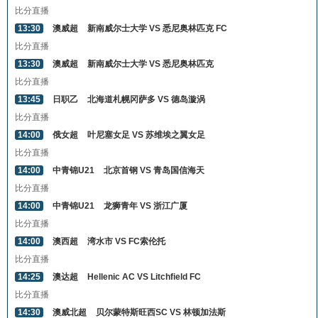
比分直播
13:30
澳威超
新南威尔士大学 VS 悉尼奥林匹克 FC
比分直播
13:30
澳威超
新南威尔士大学 VS 悉尼奥林匹克
比分直播
13:45
日职乙
北海道札幌冈萨多 VS 德岛漩涡
比分直播
14:00
俄女超
叶尼塞女足 VS 苏维埃之翼女足
比分直播
14:00
中青锦U21
北京首钢 VS 青岛国信海天
比分直播
14:00
中青锦U21
龙狮青年 VS 浙江广厦
比分直播
14:00
澳西超
湾水市 VS FC索伦托
比分直播
14:25
澳达超
Hellenic AC VS Litchfield FC
比分直播
14:30
澳威北超
贝尔蒙特斯旺西SC VS 林顿加法斯