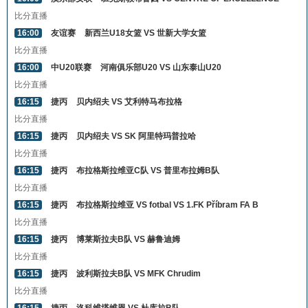
比分直播
16:00
友谊赛
新西兰U18女篮 VS 世新大学女篮
比分直播
16:00
中U20联赛
河南俱乐部U20 VS 山东泰山U20
比分直播
16:15
捷丙
贝内绍夫 VS 艾利特马布拉格
比分直播
16:15
捷丙
贝内绍夫 VS SK 阿里特玛普拉哈
比分直播
16:15
捷丙
布拉格斯拉维亚C队 VS 普里布拉姆B队
比分直播
16:15
捷丙
布拉格斯拉维亚 VS fotbal VS 1.FK Příbram FA B
比分直播
16:15
捷丙
博莱斯拉夫B队 VS 赫鲁迪姆
比分直播
16:15
捷丙
波利斯拉夫B队 VS MFK Chrudim
比分直播