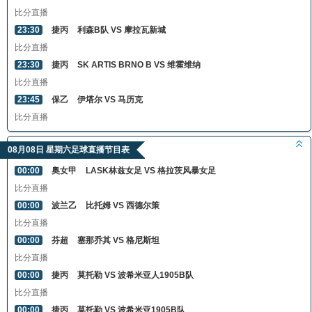
比分直播
23:30
捷丙
利森B队 VS 摩拉瓦新城
比分直播
23:30
捷丙
SK ARTIS BRNO B VS 维霍维纳
比分直播
23:45
保乙
伊塔尔 VS 马历克
比分直播
08月08日 星期六足球直播节目表
00:00
奥女甲
LASK林兹女足 VS 格拉茨风暴女足
比分直播
00:00
波兰乙
比托姆 VS 西德尔策
比分直播
00:00
芬超
塞那乔其 VS 格尼斯坦
比分直播
00:00
捷丙
莫托勒 VS 波希米亚人1905B队
比分直播
00:00
捷丙
莫托勒 VS 波希米亚1905B队