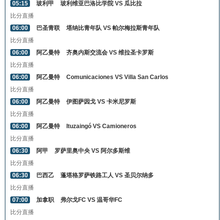
05:15
玻利甲
玻利维亚巴洛比学院 VS 瓜比拉
比分直播
06:00
巴圣青联
塔纳比青年队 VS 帕尔梅拉斯青年队
比分直播
06:00
阿乙曼特
齐奥内斯交流会 VS 维拉圣卡罗斯
比分直播
06:00
阿乙曼特
Comunicaciones VS Villa San Carlos
比分直播
06:00
阿乙曼特
伊图萨因戈 VS 卡米尼罗斯
比分直播
06:00
阿乙曼特
Ituzaingó VS Camioneros
比分直播
06:30
阿甲
罗萨里奥中央 VS 阿尔多斯维
比分直播
06:30
巴西乙
蓬塔格罗萨铁路工人 VS 圣贝尔纳多
比分直播
07:00
加拿职
弗尔戈FC VS 温哥华FC
比分直播