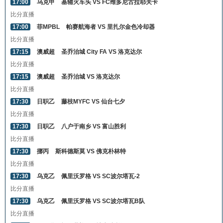
17:00
乌克甲
基辅火车头 VS FC维多尼古拉耶夫卡
比分直播
17:00
菲MPBL
帕赛航海者 VS 里扎尔金色冷却器
比分直播
17:15
澳威超
圣乔治城 City FA VS 洛克达尔
比分直播
17:15
澳威超
圣乔治城 VS 洛克达尔
比分直播
17:30
日职乙
藤枝MYFC VS 仙台七夕
比分直播
17:30
日职乙
八户于南乡 VS 富山胜利
比分直播
17:30
挪丙
斯科德斯莫 VS 佛克朴林特
比分直播
17:30
乌克乙
佩里沃罗格 VS SC波尔塔瓦-2
比分直播
17:30
乌克乙
佩里沃罗格 VS SC波尔塔瓦B队
比分直播