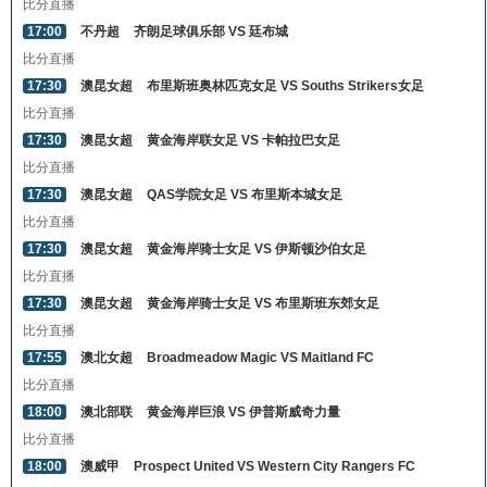
比分直播
17:00
不丹超
齐朗足球俱乐部 VS 廷布城
比分直播
17:30
澳昆女超
布里斯班奥林匹克女足 VS Souths Strikers女足
比分直播
17:30
澳昆女超
黄金海岸联女足 VS 卡帕拉巴女足
比分直播
17:30
澳昆女超
QAS学院女足 VS 布里斯本城女足
比分直播
17:30
澳昆女超
黄金海岸骑士女足 VS 伊斯顿沙伯女足
比分直播
17:30
澳昆女超
黄金海岸骑士女足 VS 布里斯班东郊女足
比分直播
17:55
澳北女超
Broadmeadow Magic VS Maitland FC
比分直播
18:00
澳北部联
黄金海岸巨浪 VS 伊普斯威奇力量
比分直播
18:00
澳威甲
Prospect United VS Western City Rangers FC