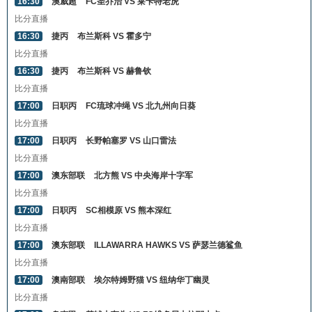
16:30
澳威超
FC圣乔治 VS 莱卡特老虎
比分直播
16:30
捷丙
布兰斯科 VS 霍多宁
比分直播
16:30
捷丙
布兰斯科 VS 赫鲁钦
比分直播
17:00
日职丙
FC琉球冲绳 VS 北九州向日葵
比分直播
17:00
日职丙
长野帕塞罗 VS 山口雷法
比分直播
17:00
澳东部联
北方熊 VS 中央海岸十字军
比分直播
17:00
日职丙
SC相模原 VS 熊本深红
比分直播
17:00
澳东部联
ILLAWARRA HAWKS VS 萨瑟兰德鲨鱼
比分直播
17:00
澳南部联
埃尔特姆野猫 VS 纽纳华丁幽灵
比分直播