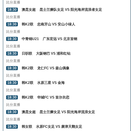
比分直播
18:30
澳昆女超
昆士兰狮队女足 VS 阳光海岸流浪者女足
比分直播
18:30
韩K2联
忠南牙山 VS 安山小绿人
比分直播
18:30
中青锦U21
广东宏远 VS 北京首钢
比分直播
18:30
日职联
大阪钢巴 VS 浦和红钻
比分直播
18:30
韩K2联
龙仁FC VS 釜山偶像
比分直播
18:30
韩K2联
水原三星 VS 金海
比分直播
18:30
韩K2联
华城FC VS 首尔衣恋
比分直播
18:30
澳昆女超
昆士兰狮女足 VS 阳光海岸流浪女足
比分直播
18:30
韩女联
水原FC女足 VS 康津天鹅女足