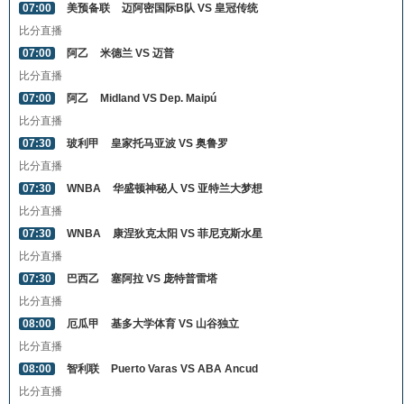
07:00
美预备联
迈阿密国际B队 VS 皇冠传统
比分直播
07:00
阿乙
米德兰 VS 迈普
比分直播
07:00
阿乙
Midland VS Dep. Maipú
比分直播
07:30
玻利甲
皇家托马亚波 VS 奥鲁罗
比分直播
07:30
WNBA
华盛顿神秘人 VS 亚特兰大梦想
比分直播
07:30
WNBA
康涅狄克太阳 VS 菲尼克斯水星
比分直播
07:30
巴西乙
塞阿拉 VS 庞特普雷塔
比分直播
08:00
厄瓜甲
基多大学体育 VS 山谷独立
比分直播
08:00
智利联
Puerto Varas VS ABA Ancud
比分直播