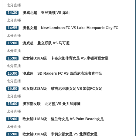
比分直播
14:30
澳威北超
亚登斯顿 VS 库山
比分直播
14:55
澳北女超
New Lambton FC VS Lake Macquarie City FC
比分直播
15:00
澳威超
曼立联队 VS 马可尼
比分直播
15:00
欧女锦U18A级
卡布尔彻体育女足 VS 摩顿湾联女足
比分直播
15:00
澳威超
SD Raiders FC VS 西悉尼流浪者青年队
比分直播
15:00
欧女锦U18A级
维吉尼亚联女足 VS 加普FC女足
比分直播
15:00
澳东部女联
北方熊 VS 曼力加海鷹
比分直播
15:00
欧女锦U18A级
格兰奇女足 VS Palm Beach女足
比分直播
15:00
欧女锦U18A级
米切尔顿女足 VS 北湖联女足