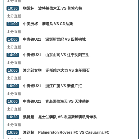
比分直播
10:30
联盟杯
波特兰伐木工 VS 普埃布拉
比分直播
11:00
中美洲杯
摩塔瓜 VS CD法斯
比分直播
14:00
中青锦U21
深圳新世纪 VS 四川锦城
比分直播
14:00
中青锦U21
山东山高 VS 辽宁沈阳三生
比分直播
16:00
澳北部女联
汤斯维尔火力 VS 麦基陨石
比分直播
16:00
中青锦U21
浙江广厦 VS 新疆广汇
比分直播
16:00
中青锦U21
青岛国信海天 VS 天津荣钢
比分直播
16:30
澳昆超
昆士兰狮队 VS 布里斯班狮吼青年队
比分直播
16:55
澳达超
Palmerston Rovers FC VS Casuarina FC