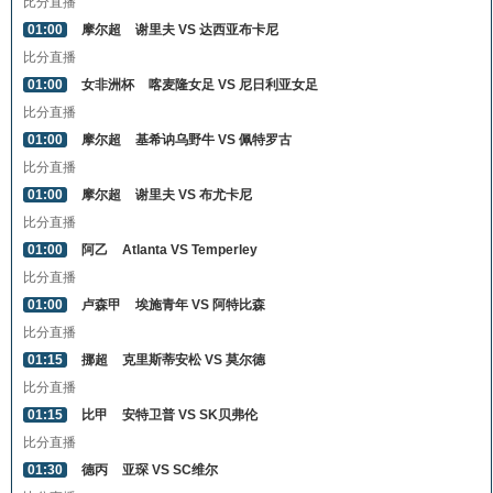
比分直播
01:00
摩尔超
谢里夫 VS 达西亚布卡尼
比分直播
01:00
女非洲杯
喀麦隆女足 VS 尼日利亚女足
比分直播
01:00
摩尔超
基希讷乌野牛 VS 佩特罗古
比分直播
01:00
摩尔超
谢里夫 VS 布尤卡尼
比分直播
01:00
阿乙
Atlanta VS Temperley
比分直播
01:00
卢森甲
埃施青年 VS 阿特比森
比分直播
01:15
挪超
克里斯蒂安松 VS 莫尔德
比分直播
01:15
比甲
安特卫普 VS SK贝弗伦
比分直播
01:30
德丙
亚琛 VS SC维尔