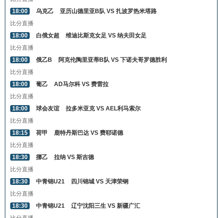
18:00
乌克乙
亚历山德里亚B队 VS 扎波罗热米塔路
比分直播
18:00
白俄女超
维迪比斯克女足 VS 纳夫田女足
比分直播
18:00
俄乙B
阿克伦陶里亚蒂B队 VS 下诺夫哥罗德胜利
比分直播
18:00
葡乙
AD马尔科 VS 费雷拉
比分直播
18:00
球会友谊
拉多米亚克 VS AEL利马索尔
比分直播
18:15
荷甲
鹿特丹斯巴达 VS 费耶诺德
比分直播
18:30
挪乙
拉纳 VS 斯吉德
比分直播
18:30
中青锦U21
四川锦城 VS 天津荣钢
比分直播
18:30
中青锦U21
辽宁沈阳三生 VS 新疆广汇