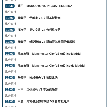
比分直播
18:30
葡乙
MARCO 09 VS PAÇOS FERREIRA
比分直播
19:00
瑞典甲
于默奥 VS 艾斯基斯杜拿
比分直播
19:00
挪女甲
斯达女足 VS 弗利格女足
比分直播
19:00
瑞典甲
维萨隆德 VS 斯德哥尔摩国际俱乐部
比分直播
19:00
球会友谊
Manchester City VS Atlético Madrid
比分直播
19:00
球会友谊
Manchester City VS Atlético de Madrid
比分直播
19:00
丹麦甲
哈维德夫 VS 埃斯比约
比分直播
19:00
中甲
无锡吴钩 VS 宁波俱乐部
比分直播
19:00
中超
河南俱乐部彩陶坊 VS 青岛西海岸