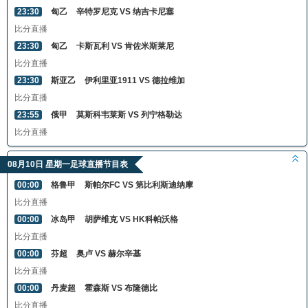
23:30
匈乙
辛特罗尼克 VS 纳吉卡尼塞
比分直播
23:30
匈乙
卡斯瓦利 VS 肯佐米斯莱尼
比分直播
23:30
斯亚乙
伊利里亚1911 VS 德拉维加
比分直播
23:55
俄甲
莫斯科韦莱斯 VS 列宁格勒达
比分直播
08月10日 星期一足球直播节目表
00:00
格鲁甲
斯帕尔FC VS 第比利斯迪纳摩
比分直播
00:00
冰岛甲
胡萨维克 VS HK科帕沃格
比分直播
00:00
芬超
奥卢 VS 赫尔辛基
比分直播
00:00
丹麦超
霍森斯 VS 布隆德比
比分直播