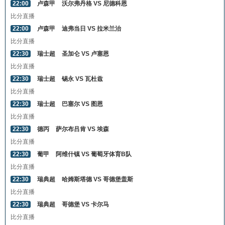
22:00
卢森甲
沃尔弗丹格 VS 尼德科恩
比分直播
22:00
卢森甲
迪弗当日 VS 拉米兰治
比分直播
22:30
瑞士超
圣加仑 VS 卢塞恩
比分直播
22:30
瑞士超
锡永 VS 瓦杜兹
比分直播
22:30
瑞士超
巴塞尔 VS 图恩
比分直播
22:30
德丙
萨尔布吕肯 VS 埃森
比分直播
22:30
葡甲
阿维什镇 VS 葡萄牙体育B队
比分直播
22:30
瑞典超
哈姆斯塔德 VS 哥德堡盖斯
比分直播
22:30
瑞典超
哥德堡 VS 卡尔马
比分直播