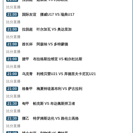
比分直播
21:00
国际友谊
挪威U17 VS 瑞典U17
比分直播
21:00
拉脱超
叶尔加瓦 VS 奥达里加
比分直播
21:00
酋长杯
阿森纳 VS 多特蒙德
比分直播
21:00
捷甲
布拉格斯拉维亚 VS 帕尔杜比斯
比分直播
21:00
乌克青
利维贝雷U21 VS 库德里夫卡尼瓦U21
比分直播
21:00
格鲁甲
梅夏特堤基布利 VS 萨古拉利
比分直播
21:30
匈甲
帕克斯 VS 布达佩斯捍卫者
比分直播
21:30
挪乙
特罗姆斯达伦 VS 路伦士高格
比分直播