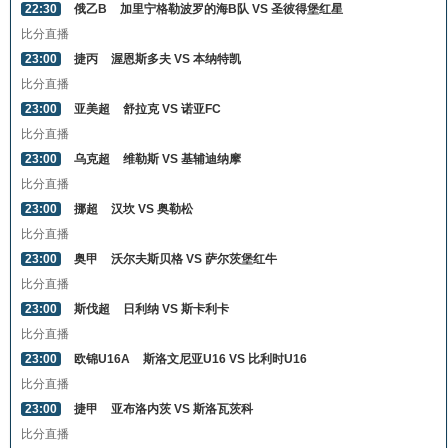
22:30
俄乙B
加里宁格勒波罗的海B队 VS 圣彼得堡红星
比分直播
23:00
捷丙
渥恩斯多夫 VS 本纳特凯
比分直播
23:00
亚美超
舒拉克 VS 诺亚FC
比分直播
23:00
乌克超
维勒斯 VS 基辅迪纳摩
比分直播
23:00
挪超
汉坎 VS 奥勒松
比分直播
23:00
奥甲
沃尔夫斯贝格 VS 萨尔茨堡红牛
比分直播
23:00
斯伐超
日利纳 VS 斯卡利卡
比分直播
23:00
欧锦U16A
斯洛文尼亚U16 VS 比利时U16
比分直播
23:00
捷甲
亚布洛内茨 VS 斯洛瓦茨科
比分直播