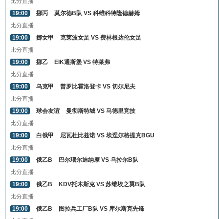
比分直播
19:00
挪丙
莫尔德B队 VS 科维科特隆德赫姆
比分直播
19:00
挪女甲
克莱波女足 VS 费林根达伦女足
比分直播
19:00
挪乙
EIK通斯堡 VS 特莱弗
比分直播
19:00
乌克甲
普罗比霍洛登卡 VS 切尔尼夫
比分直播
19:00
球会友谊
曼彻斯特城 VS 马德里竞技
比分直播
19:00
白俄甲
尼瓦杜比兹诺 VS 埃涅尔格提克BGU
比分直播
19:00
俄乙B
巴尔瑙尔迪纳摩 VS 乌拉尔B队
比分直播
19:00
俄乙B
KDV托木斯克 VS 苏维埃之翼B队
比分直播
19:00
俄乙B
图拉兵工厂B队 VS 库尔斯克先锋