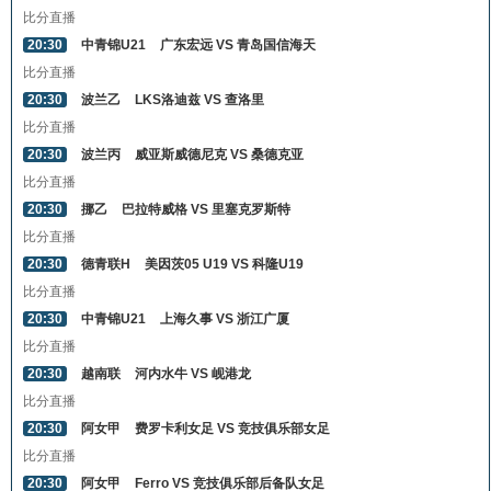
比分直播
20:30
中青锦U21
广东宏远 VS 青岛国信海天
比分直播
20:30
波兰乙
LKS洛迪兹 VS 查洛里
比分直播
20:30
波兰丙
威亚斯威德尼克 VS 桑德克亚
比分直播
20:30
挪乙
巴拉特威格 VS 里塞克罗斯特
比分直播
20:30
德青联H
美因茨05 U19 VS 科隆U19
比分直播
20:30
中青锦U21
上海久事 VS 浙江广厦
比分直播
20:30
越南联
河内水牛 VS 岘港龙
比分直播
20:30
阿女甲
费罗卡利女足 VS 竞技俱乐部女足
比分直播
20:30
阿女甲
Ferro VS 竞技俱乐部后备队女足