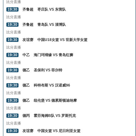
比分直播
19:30
齐鲁超
枣庄队 VS 东营队
比分直播
19:30
齐鲁超
青岛队 VS 淄博队
比分直播
19:30
友谊赛
中国U18女篮 VS 世新大学女篮
比分直播
19:30
中乙
海门珂缔缘 VS 青岛红狮
比分直播
19:30
德乙
圣保利 VS 菲尔特
比分直播
19:30
德乙
科特布斯 VS 汉诺威96
比分直播
19:30
德乙
纽伦堡 VS 德累斯顿迪纳摩
比分直播
19:30
德丙
霍芬海姆B队 VS 罗斯托克
比分直播
19:30
友谊赛
中国女篮 VS 尼日利亚女篮