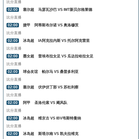
比分直播
02:00
塞尔超
马瑟瓦沙巴 VS IMT新贝尔格莱德
比分直播
02:00
捷甲
阿蒂斯布尔诺 VS 奥洛穆茨
比分直播
02:00
冰岛超
IA阿克拉内斯 VS 托尔阿克雷里
比分直播
02:00
墨女超
普埃布拉女足 VS 瓜达拉哈拉女足
比分直播
02:00
球会友谊
帕尔马 VS 桑普多利亚
比分直播
02:00
塞尔超
伏伊伏丁那 VS 苏杜利察
比分直播
02:00
阿甲
圣洛伦索 VS 飓风队
比分直播
02:00
冰岛超
维京古 VS IBV韦斯特曼纳
比分直播
02:00
冰岛超
斯塔尔南 VS 凯夫拉维克