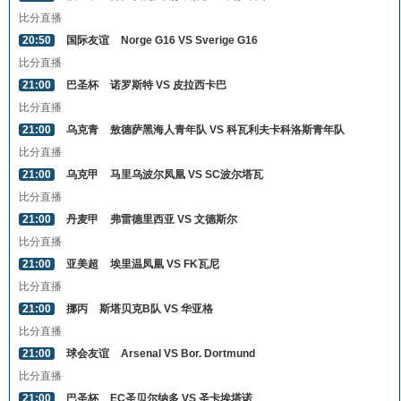
比分直播
20:50
国际友谊
Norge G16 VS Sverige G16
比分直播
21:00
巴圣杯
诺罗斯特 VS 皮拉西卡巴
比分直播
21:00
乌克青
敖德萨黑海人青年队 VS 科瓦利夫卡科洛斯青年队
比分直播
21:00
乌克甲
马里乌波尔凤凰 VS SC波尔塔瓦
比分直播
21:00
丹麦甲
弗雷德里西亚 VS 文德斯尔
比分直播
21:00
亚美超
埃里温凤凰 VS FK瓦尼
比分直播
21:00
挪丙
斯塔贝克B队 VS 华亚格
比分直播
21:00
球会友谊
Arsenal VS Bor. Dortmund
比分直播
21:00
巴圣杯
EC圣贝尔纳多 VS 圣卡埃塔诺