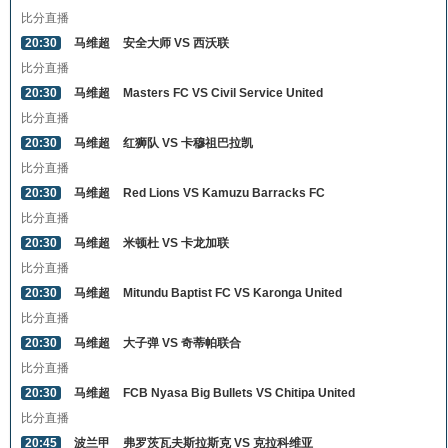
比分直播
20:30
马维超
安全大师 VS 西沃联
比分直播
20:30
马维超
Masters FC VS Civil Service United
比分直播
20:30
马维超
红狮队 VS 卡穆祖巴拉凯
比分直播
20:30
马维超
Red Lions VS Kamuzu Barracks FC
比分直播
20:30
马维超
米顿杜 VS 卡龙加联
比分直播
20:30
马维超
Mitundu Baptist FC VS Karonga United
比分直播
20:30
马维超
大子弹 VS 奇蒂帕联合
比分直播
20:30
马维超
FCB Nyasa Big Bullets VS Chitipa United
比分直播
20:45
波兰甲
弗罗茨瓦夫斯拉斯克 VS 克拉科维亚