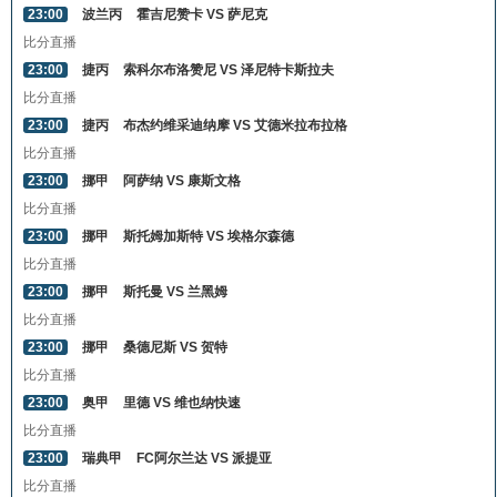
23:00
波兰丙
霍吉尼赞卡 VS 萨尼克
比分直播
23:00
捷丙
索科尔布洛赞尼 VS 泽尼特卡斯拉夫
比分直播
23:00
捷丙
布杰约维采迪纳摩 VS 艾德米拉布拉格
比分直播
23:00
挪甲
阿萨纳 VS 康斯文格
比分直播
23:00
挪甲
斯托姆加斯特 VS 埃格尔森德
比分直播
23:00
挪甲
斯托曼 VS 兰黑姆
比分直播
23:00
挪甲
桑德尼斯 VS 贺特
比分直播
23:00
奥甲
里德 VS 维也纳快速
比分直播
23:00
瑞典甲
FC阿尔兰达 VS 派提亚
比分直播