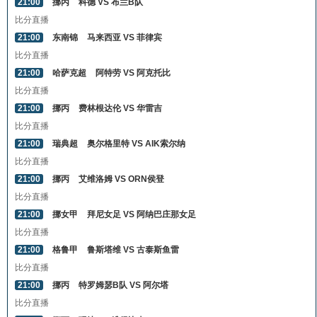
21:00
挪丙
科德 VS 布兰B队
比分直播
21:00
东南锦
马来西亚 VS 菲律宾
比分直播
21:00
哈萨克超
阿特劳 VS 阿克托比
比分直播
21:00
挪丙
费林根达伦 VS 华雷吉
比分直播
21:00
瑞典超
奥尔格里特 VS AIK索尔纳
比分直播
21:00
挪丙
艾维洛姆 VS ORN侯登
比分直播
21:00
挪女甲
拜尼女足 VS 阿纳巴庄那女足
比分直播
21:00
格鲁甲
鲁斯塔维 VS 古泰斯鱼雷
比分直播
21:00
挪丙
特罗姆瑟B队 VS 阿尔塔
比分直播