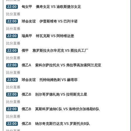
22:00
匈女甲
佩奇女足 VS 迪欧斯捷尔女足
比分直播
22:00
球会友谊
伊普斯维奇 VS 巴列卡诺
比分直播
22:00
瑞典甲
特瓦克斯 VS 阿特维达堡
比分直播
22:00
俄甲
雅罗斯拉夫尔辛尼克 VS 图拉兵工厂
比分直播
22:00
俄乙A
索科尔萨拉托夫 VS 弗拉季高加索阿兰尼亚
比分直播
22:00
球会友谊
托特纳姆热刺 VS 赫塔菲
比分直播
22:00
俄乙B
别尔哥罗德礼炮 VS 拉明斯克土星
比分直播
22:00
俄乙B
莫斯科罗迪纳C队 VS 洛特伏尔加格勒B队
比分直播
22:00
俄乙B
纳尔奇克斯巴达克 VS 罗斯托夫B队