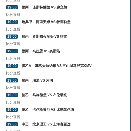
比分直播
19:00
挪丙
诺斯特兰德 VS 弗立加
比分直播
19:00
瑞典甲
阿里安娜 VS 特雷勒堡
比分直播
19:00
挪丙
奥斯陆火车头 VS 格雷
比分直播
19:00
挪丙
乌拉恩 VS 奥斯陆
比分直播
19:00
俄乙A
基洛夫迪纳摩 VS 五山城马舒克KMV
比分直播
19:00
挪丙
瑞迪 VS 河明
比分直播
19:00
德乙
马格德堡 VS 布伦瑞克
比分直播
19:00
德乙
卡尔斯鲁厄 VS 比勒菲尔德
比分直播
19:00
中乙
北京理工 VS 上海赛更达