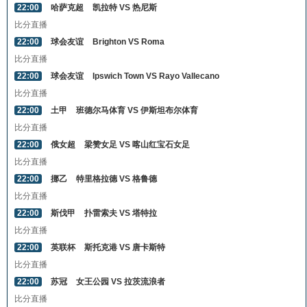
22:00
哈萨克超
凯拉特 VS 热尼斯
比分直播
22:00
球会友谊
Brighton VS Roma
比分直播
22:00
球会友谊
Ipswich Town VS Rayo Vallecano
比分直播
22:00
土甲
班德尔马体育 VS 伊斯坦布尔体育
比分直播
22:00
俄女超
梁赞女足 VS 喀山红宝石女足
比分直播
22:00
挪乙
特里格拉德 VS 格鲁德
比分直播
22:00
斯伐甲
扑雷索夫 VS 塔特拉
比分直播
22:00
英联杯
斯托克港 VS 唐卡斯特
比分直播
22:00
苏冠
女王公园 VS 拉茨流浪者
比分直播