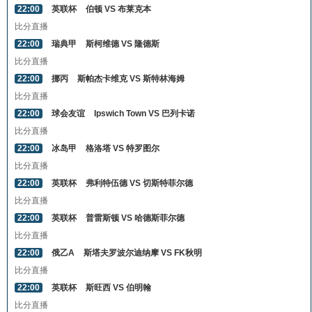
22:00
英联杯
伯顿 VS 布莱克本
比分直播
22:00
瑞典甲
斯柯维德 VS 隆德斯
比分直播
22:00
挪丙
斯帕杰卡维克 VS 斯特林海姆
比分直播
22:00
球会友谊
Ipswich Town VS 巴列卡诺
比分直播
22:00
冰岛甲
格洛塔 VS 特罗图尔
比分直播
22:00
英联杯
弗利特伍德 VS 切斯特菲尔德
比分直播
22:00
英联杯
普雷斯顿 VS 哈德斯菲尔德
比分直播
22:00
俄乙A
斯塔夫罗波尔迪纳摩 VS FK秋明
比分直播
22:00
英联杯
斯旺西 VS 伯明翰
比分直播