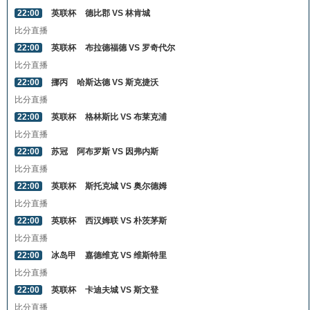
22:00
英联杯
德比郡 VS 林肯城
比分直播
22:00
英联杯
布拉德福德 VS 罗奇代尔
比分直播
22:00
挪丙
哈斯达德 VS 斯克捷沃
比分直播
22:00
英联杯
格林斯比 VS 布莱克浦
比分直播
22:00
苏冠
阿布罗斯 VS 因弗内斯
比分直播
22:00
英联杯
斯托克城 VS 奥尔德姆
比分直播
22:00
英联杯
西汉姆联 VS 朴茨茅斯
比分直播
22:00
冰岛甲
嘉德维克 VS 维斯特里
比分直播
22:00
英联杯
卡迪夫城 VS 斯文登
比分直播