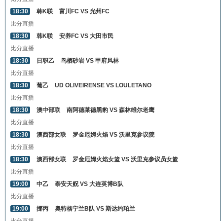
18:30
韩K联
富川FC VS 光州FC
比分直播
18:30
韩K联
安养FC VS 大田市民
比分直播
18:30
日职乙
鸟栖砂岩 VS 甲府风林
比分直播
18:30
葡乙
UD OLIVEIRENSE VS LOULETANO
比分直播
18:30
澳中部联
南阿德莱德黑豹 VS 森林维尔老鹰
比分直播
18:30
澳西部女联
罗金厄姆火焰 VS 沃里克参议院
比分直播
18:30
澳西部女联
罗金厄姆火焰女篮 VS 沃里克参议员女篮
比分直播
19:00
中乙
泰安天贶 VS 大连英博B队
比分直播
19:00
挪丙
奥特格宁兰B队 VS 斯达约珀兰