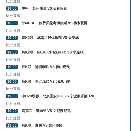
比分直播
19:00
中甲
苏州东吴 VS 长春亚泰
比分直播
19:00
菲MPBL
伊萨贝拉考博伊斯 VS 梅卡瓦延
比分直播
19:00
韩K2联
城南足球俱乐部 VS 天安城
比分直播
19:00
韩K2联
PAJU CITIZEN FC VS 水原FC
比分直播
19:00
韩K联
浦项制铁 VS 蔚山现代
比分直播
19:00
韩K联
全北现代 VS JEJU SK
比分直播
19:00
中U20联赛
北京国安U20 VS 宁波俱乐部U20
比分直播
19:00
乌克乙
普迪亚 VS 文尼察尼瓦
比分直播
19:00
韩K联
富川 VS 光州市民