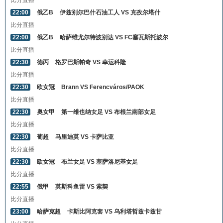
比分直播
22:00
俄乙B
伊兹别尔巴什石油工人 VS 克孜尔塔什
比分直播
22:00
俄乙B
哈萨维尤尔特波别达 VS FC塞瓦斯托波尔
比分直播
22:30
德丙
格罗巴斯帕奇 VS 幸运科隆
比分直播
22:30
欧女冠
Brann VS Ferencváros/PAOK
比分直播
22:30
奥女甲
第一维也纳女足 VS 布根兰南部女足
比分直播
22:30
葡超
马里迪莫 VS 卡萨比亚
比分直播
22:30
欧女冠
布兰女足 VS 塞萨洛尼基女足
比分直播
22:55
俄甲
莫斯科鱼雷 VS 索契
比分直播
23:00
哈萨克超
卡斯比阿克套 VS 乌利塔哲兹卡兹甘