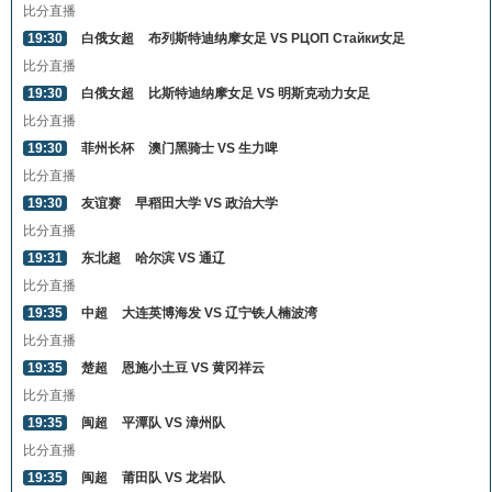
比分直播
19:30
白俄女超
布列斯特迪纳摩女足 VS РЦОП Стайки女足
比分直播
19:30
白俄女超
比斯特迪纳摩女足 VS 明斯克动力女足
比分直播
19:30
菲州长杯
澳门黑骑士 VS 生力啤
比分直播
19:30
友谊赛
早稻田大学 VS 政治大学
比分直播
19:31
东北超
哈尔滨 VS 通辽
比分直播
19:35
中超
大连英博海发 VS 辽宁铁人楠波湾
比分直播
19:35
楚超
恩施小土豆 VS 黄冈祥云
比分直播
19:35
闽超
平潭队 VS 漳州队
比分直播
19:35
闽超
莆田队 VS 龙岩队