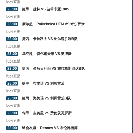
比分直播
23:00
捷甲
兹林 VS 波希米亚1905
比分直播
23:00
摩尔超
Politehnica UTM VS 米尔萨米
比分直播
23:00
捷丙
卡拉路夫 VS 比尔森胜利B队
比分直播
23:00
乌克超
切尔诺夫策 VS 奥博隆
比分直播
23:00
捷丙
多马日利采 VS 布拉格斯巴达B队
比分直播
23:00
捷甲
布尔诺 VS 利贝雷茨
比分直播
23:00
捷丙
海美瑞 VS 利贝雷茨B队
比分直播
23:00
匈甲
吉奥里 VS 费伦茨瓦罗斯
比分直播
23:00
球会友谊
Rennes VS 布伦特福德