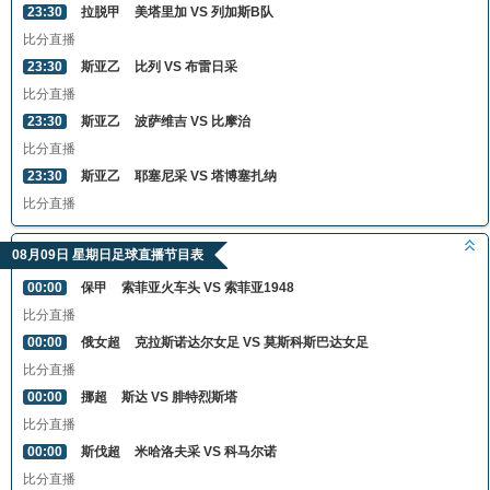
23:30
拉脱甲
美塔里加 VS 列加斯B队
比分直播
23:30
斯亚乙
比列 VS 布雷日采
比分直播
23:30
斯亚乙
波萨维吉 VS 比摩治
比分直播
23:30
斯亚乙
耶塞尼采 VS 塔博塞扎纳
比分直播
08月09日 星期日足球直播节目表
00:00
保甲
索菲亚火车头 VS 索菲亚1948
比分直播
00:00
俄女超
克拉斯诺达尔女足 VS 莫斯科斯巴达女足
比分直播
00:00
挪超
斯达 VS 腓特烈斯塔
比分直播
00:00
斯伐超
米哈洛夫采 VS 科马尔诺
比分直播