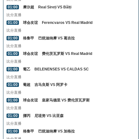
01:00
摩尔超
Real Sireți VS Bălți
比分直播
01:00
球会友谊
Ferencvaros VS Real Madrid
比分直播
01:00
格鲁甲
巴统迪纳摩 VS 葛吉拉
比分直播
01:00
球会友谊
费伦茨瓦罗斯 VS Real Madrid
比分直播
01:00
葡乙
BELENENSES VS CALDAS SC
比分直播
01:00
葡超
吉马良斯 VS 阿罗卡
比分直播
01:00
球会友谊
皇家马德里 VS 费伦茨瓦罗斯
比分直播
01:00
挪丙
尼堤努 VS 比亚森
比分直播
01:00
格鲁甲
巴统迪纳摩 VS 加格拉