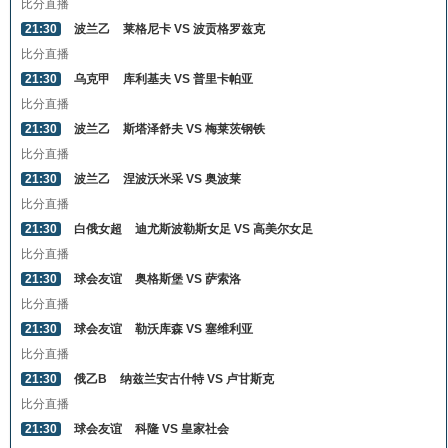
比分直播
21:30
波兰乙
莱格尼卡 VS 波贡格罗兹克
比分直播
21:30
乌克甲
库利基夫 VS 普里卡帕亚
比分直播
21:30
波兰乙
斯塔泽舒夫 VS 梅莱茨钢铁
比分直播
21:30
波兰乙
涅波沃米采 VS 奥波莱
比分直播
21:30
白俄女超
迪尤斯波勒斯女足 VS 高美尔女足
比分直播
21:30
球会友谊
奥格斯堡 VS 萨索洛
比分直播
21:30
球会友谊
勒沃库森 VS 塞维利亚
比分直播
21:30
俄乙B
纳兹兰安古什特 VS 卢甘斯克
比分直播
21:30
球会友谊
科隆 VS 皇家社会