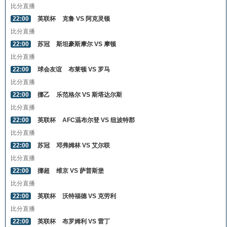
比分直播
22:00
英联杯
克鲁 VS 阿克灵顿
比分直播
22:00
苏冠
斯坦豪斯摩尔 VS 摩顿
比分直播
22:00
球会友谊
布莱顿 VS 罗马
比分直播
22:00
挪乙
乐范格尔 VS 斯塔达尔斯
比分直播
22:00
英联杯
AFC温布尔登 VS 纽波特郡
比分直播
22:00
苏冠
邓弗姆林 VS 艾尔联
比分直播
22:00
挪超
维京 VS 萨普斯堡
比分直播
22:00
英联杯
沃特福德 VS 克劳利
比分直播
22:00
英联杯
布罗姆利 VS 雷丁