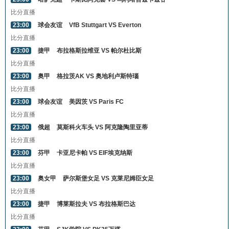
比分直播
23:00
球会友谊
VfB Stuttgart VS Everton
比分直播
23:00
捷甲
布拉格斯拉维亚 VS 帕尔杜比斯
比分直播
23:00
奥甲
格拉茨AK VS 奥地利卢斯特瑙
比分直播
23:00
球会友谊
美因茨 VS Paris FC
比分直播
23:00
俄超
莫斯科火车头 VS 阿克隆陶里亚蒂
比分直播
23:00
芬甲
卡亚尼卡帕 VS EIF埃克纳斯
比分直播
23:00
奥女甲
萨尔斯堡女足 VS 克莱尼姆臣女足
比分直播
23:00
捷甲
博莱斯拉夫 VS 布拉格斯巴达
比分直播