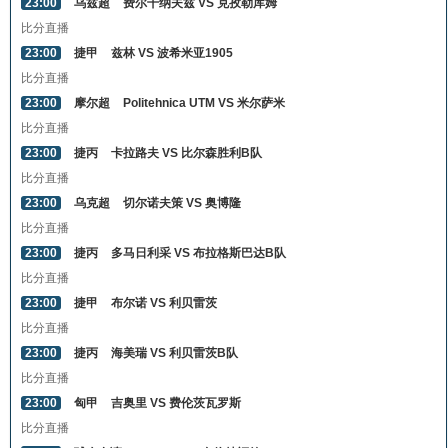
23:00
乌兹超
费尔干纳夫兹 VS 克孜勒库姆
比分直播
23:00
捷甲
兹林 VS 波希米亚1905
比分直播
23:00
摩尔超
Politehnica UTM VS 米尔萨米
比分直播
23:00
捷丙
卡拉路夫 VS 比尔森胜利B队
比分直播
23:00
乌克超
切尔诺夫策 VS 奥博隆
比分直播
23:00
捷丙
多马日利采 VS 布拉格斯巴达B队
比分直播
23:00
捷甲
布尔诺 VS 利贝雷茨
比分直播
23:00
捷丙
海美瑞 VS 利贝雷茨B队
比分直播
23:00
匈甲
吉奥里 VS 费伦茨瓦罗斯
比分直播