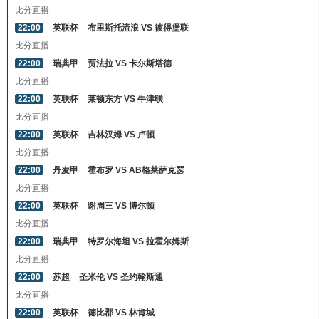
比分直播
22:00
英联杯
布里斯托流浪 VS 彼得堡联
比分直播
22:00
瑞典甲
贾法拉 VS 卡尔斯塔德
比分直播
22:00
英联杯
莱顿东方 VS 牛津联
比分直播
22:00
英联杯
吉林汉姆 VS 卢顿
比分直播
22:00
丹麦甲
霍布罗 VS AB格莱萨克瑟
比分直播
22:00
英联杯
谢周三 VS 博尔顿
比分直播
22:00
瑞典甲
特罗尔海坦 VS 拉霍尔姆斯
比分直播
22:00
苏超
圣米伦 VS 圣约翰斯通
比分直播
22:00
英联杯
德比郡 VS 林肯城