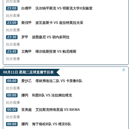
比分直播
23:00
白俄甲
沃尔纳平斯克 VS 明斯克大学X实验室
比分直播
23:00
斯伐甲
波瓦兹斯卡 VS 兹拉特莫拉夫采
比分直播
23:30
罗甲
波图森尼 VS 胡内多阿拉
比分直播
23:45
立陶甲
维尔纽斯投资 VS 帕尼维斯
比分直播
08月11日 星期二足球直播节目表
00:00
爱沙乙
塔林弗洛拉二队 VS 卡里鲁B队
比分直播
00:00
挪丙
利恩B队 VS 法拉姆拉维克
比分直播
00:00
亚美超
艾拉斯克特埃里温 VS BKMA
比分直播
00:00
挪丙
海于格松B队 VS 维京B队