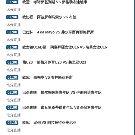
01:00
欧冠
考诺萨基列斯 VS 萨格勒布迪纳摩
比分直播
01:00
欧协联
阿波罗利马索尔 VS 布兰
比分直播
01:00
巴拉杯
4 de Mayo VS 弗尔亨西奥耶格罗斯
比分直播
01:00
欧女锦U16B级
阿塞拜疆女篮U16 VS 瑞典女篮U16
比分直播
01:00
葡U23
葡萄牙体育U23 VS 莱里亚U23
比分直播
01:30
欧冠
奈梅亨 VS 奥林匹亚科斯
比分直播
02:00
巴圣青联
帕尔梅拉斯青年队 VS 伊图阿诺青年队
比分直播
02:00
巴圣青联
诺瓦里桑蒂诺青年队 VS 圣保罗青年队
比分直播
02:15
欧冠
采列 VS 阿拉拉特亚美尼亚
比分直播