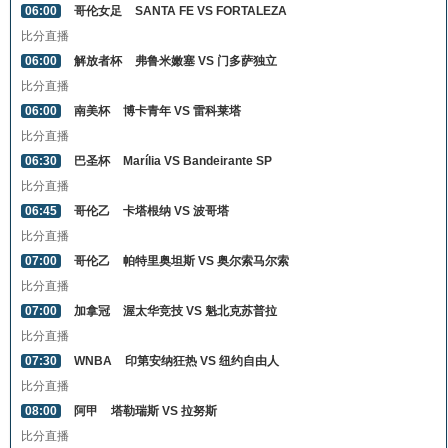
06:00
哥伦女足
SANTA FE VS FORTALEZA
比分直播
06:00
解放者杯
弗鲁米嫩塞 VS 门多萨独立
比分直播
06:00
南美杯
博卡青年 VS 雷科莱塔
比分直播
06:30
巴圣杯
Marília VS Bandeirante SP
比分直播
06:45
哥伦乙
卡塔根纳 VS 波哥塔
比分直播
07:00
哥伦乙
帕特里奥坦斯 VS 奥尔索马尔索
比分直播
07:00
加拿冠
渥太华竞技 VS 魁北克苏普拉
比分直播
07:30
WNBA
印第安纳狂热 VS 纽约自由人
比分直播
08:00
阿甲
塔勒瑞斯 VS 拉努斯
比分直播