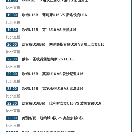
19:00
菲MPBL
卡洛坎巴唐坎卡洛 VS 玄山勇士
比分直播
19:30
欧锦U16B
葡萄牙U16 VS 斯洛伐克U16
比分直播
19:30
欧锦U16B
芬兰U16 VS 波黑U16
比分直播
20:00
欧女锦U16B级
塞浦路斯女篮U16 VS 瑞士女篮U16
比分直播
22:00
俄杯
圣彼得堡迪纳摩 VS FC 10
比分直播
22:00
欧锦U16B
英国U16 VS 爱沙尼亚U16
比分直播
22:00
欧锦U16B
克罗地亚U16 VS 冰岛U16
比分直播
22:30
欧女锦U16B级
比利时女篮U16 VS 波黑女篮U16
比分直播
23:00
美预备联
纽约城B队 VS 奥兰多城B队
比分直播