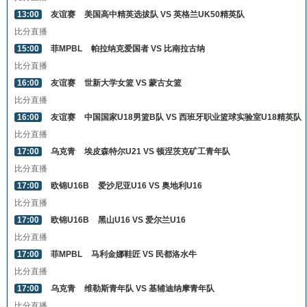
13:00
友谊赛
美国高中精英选拔队 VS 英格兰UK50精英队
比分直播
15:00
菲MPBL
帕拉纳克爱国者 VS 比南拉古纳
比分直播
16:00
友谊赛
世新大学女篮 VS 蒙古女篮
比分直播
16:00
友谊赛
中国国家U18男篮B队 VS 西班牙职业篮球实验室U18精英队
比分直播
17:00
乌克青
埃皮森特尔U21 VS 顿涅茨克矿工青年队
比分直播
17:00
欧锦U16B
爱沙尼亚U16 VS 奥地利U16
比分直播
17:00
欧锦U16B
黑山U16 VS 爱尔兰U16
比分直播
17:00
菲MPBL
马利金娜鞋匠 VS 民都洛水牛
比分直播
17:00
乌克青
维勒斯青年队 VS 基辅迪纳摩青年队
比分直播