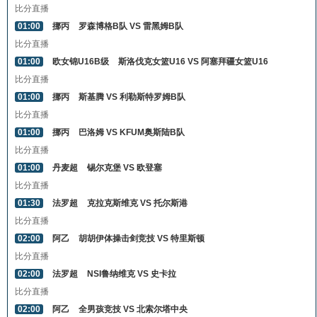
比分直播
01:00
挪丙
罗森博格B队 VS 雷黑姆B队
比分直播
01:00
欧女锦U16B级
斯洛伐克女篮U16 VS 阿塞拜疆女篮U16
比分直播
01:00
挪丙
斯基腾 VS 利勒斯特罗姆B队
比分直播
01:00
挪丙
巴洛姆 VS KFUM奥斯陆B队
比分直播
01:00
丹麦超
锡尔克堡 VS 欧登塞
比分直播
01:30
法罗超
克拉克斯维克 VS 托尔斯港
比分直播
02:00
阿乙
胡胡伊体操击剑竞技 VS 特里斯顿
比分直播
02:00
法罗超
NSI鲁纳维克 VS 史卡拉
比分直播
02:00
阿乙
全男孩竞技 VS 北索尔塔中央