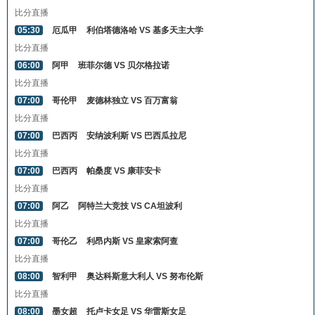
比分直播
05:30
厄瓜甲
利伯塔德洛哈 VS 基多天主大学
比分直播
06:00
阿甲
班菲尔德 VS 贝尔格拉诺
比分直播
07:00
哥伦甲
麦德林独立 VS 百万富翁
比分直播
07:00
巴西丙
安纳波利斯 VS 巴西瓜拉尼
比分直播
07:00
巴西丙
帕桑度 VS 康菲安卡
比分直播
07:00
阿乙
阿特兰大竞技 VS CA坦波利
比分直播
07:00
哥伦乙
利昂内斯 VS 皇家索阿查
比分直播
08:00
智利甲
奥达科斯意大利人 VS 努布伦斯
比分直播
08:00
墨女超
托卢卡女足 VS 华雷斯女足