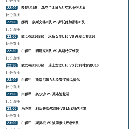
比分直播
22:00
欧锦U16B
乌克兰U16 VS 克罗地亚U16
比分直播
22:00
挪丙
康斯文格B队 VS 斯托姆加斯特B队
比分直播
22:00
欧女锦U16B级
冰岛女篮U16 VS 丹麦女篮U16
比分直播
22:30
白俄甲
明斯克B队 VS 奥斯特罗维茨
比分直播
22:30
欧女锦U16B级
瑞士女篮U16 VS 比利时女篮U16
比分直播
23:00
白俄甲
斯洛尼姆 VS 坎普罗姆戈梅尔
比分直播
23:00
白俄甲
奥尔沙 VS 莫洛迪兹诺
比分直播
23:00
乌克超
利沃夫喀尔巴阡 VS LNZ切尔卡瑟
比分直播
23:00
白俄甲
斯莫根 VS 波里索夫巴特B队