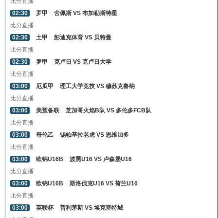
比分直播
02:30
罗甲
舍佩斯 VS 布加勒斯特星
比分直播
02:30
土甲
彭迪克体育 VS 贝特曼
比分直播
02:30
罗甲
克卢日 VS 克卢日大学
比分直播
03:00
厄瓜甲
理工大学竞技 VS 穆苏克鲁纳
比分直播
03:00
美预备联
芝加哥火焰B队 VS 多伦多FCB队
比分直播
03:00
哥伦乙
锡帕基拉老虎 VS 恩维加多
比分直播
03:00
欧锦U16B
波黑U16 VS 卢森堡U16
比分直播
03:00
欧锦U16B
斯洛伐克U16 VS 荷兰U16
比分直播
03:00
英联杯
普利茅斯 VS 埃克塞特城