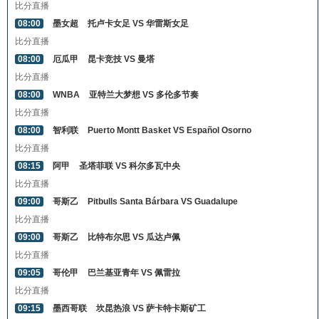
比分直播
08:00
墨女超
托卢卡女足 VS 华雷斯女足
比分直播
08:00
厄瓜甲
昆卡竞技 VS 曼塔
比分直播
08:00
WNBA
亚特兰大梦想 VS 多伦多节奏
比分直播
08:00
智利联
Puerto Montt Basket VS Español Osorno
比分直播
08:15
阿甲
圣塔菲联 VS 科尔多瓦中央
比分直播
09:00
哥斯乙
Pitbulls Santa Bárbara VS Guadalupe
比分直播
09:00
哥斯乙
比特布尔思 VS 瓜达卢佩
比分直播
09:05
哥伦甲
巴兰基亚青年 VS 佩雷拉
比分直播
09:15
墨西哥联
坎昆热浪 VS 萨卡特卡斯矿工