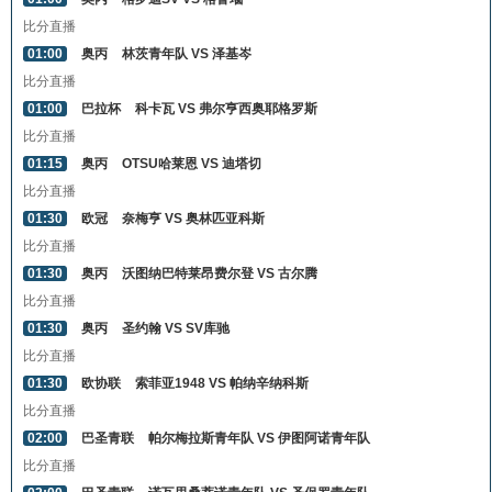
比分直播
01:00
奥丙
林茨青年队 VS 泽基岑
比分直播
01:00
巴拉杯
科卡瓦 VS 弗尔亨西奥耶格罗斯
比分直播
01:15
奥丙
OTSU哈莱恩 VS 迪塔切
比分直播
01:30
欧冠
奈梅亨 VS 奥林匹亚科斯
比分直播
01:30
奥丙
沃图纳巴特莱昂费尔登 VS 古尔腾
比分直播
01:30
奥丙
圣约翰 VS SV库驰
比分直播
01:30
欧协联
索菲亚1948 VS 帕纳辛纳科斯
比分直播
02:00
巴圣青联
帕尔梅拉斯青年队 VS 伊图阿诺青年队
比分直播