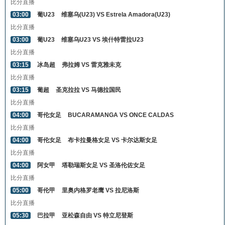
比分直播
03:00
葡U23
维塞乌(U23) VS Estrela Amadora(U23)
比分直播
03:00
葡U23
维塞乌U23 VS 埃什特雷拉U23
比分直播
03:15
冰岛超
弗拉姆 VS 雷克雅未克
比分直播
03:15
葡超
圣克拉拉 VS 马德拉国民
比分直播
04:00
哥伦女足
BUCARAMANGA VS ONCE CALDAS
比分直播
04:00
哥伦女足
布卡拉曼格女足 VS 卡尔达斯女足
比分直播
04:00
阿女甲
塔勒瑞斯女足 VS 圣洛伦佐女足
比分直播
05:00
哥伦甲
里奥内格罗老鹰 VS 拉尼洛斯
比分直播
05:30
巴拉甲
亚松森自由 VS 特立尼登斯