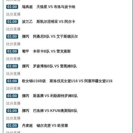
01:00
瑞典超
天狼星 VS 布洛马波卡纳
比分直播
01:00
波兰乙
斯凯尔涅维采 VS 阿尔卡
比分直播
01:00
挪丙
阿桑尼B队 VS 艾于斯德沃尔
比分直播
01:00
葡甲
本菲卡B队 VS 雷克索斯
比分直播
01:00
挪丙
罗森博格B队 VS 雷黑姆B队
比分直播
01:00
欧女锦U16B级
斯洛伐克女篮U16 VS 阿塞拜疆女篮U16
比分直播
01:00
挪丙
斯基腾 VS 利勒斯特罗姆B队
比分直播
01:00
挪丙
巴洛姆 VS KFUM奥斯陆B队
比分直播
01:00
丹麦超
锡尔克堡 VS 欧登塞