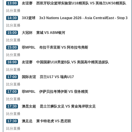
13:00
友谊赛
西班牙职业篮球实验室U18精英队 VS 英格兰UK50精英队
比分直播
14:30
3X3篮球
3x3 Nations League 2026 - Asia Central/East - Stop 3
比分直播
15:00
大冠杯
莱城 VS ABM银河
比分直播
15:00
菲MPBL
布拉干库亚斯 VS 阿布拉韦弗斯
比分直播
16:00
友谊赛
中国国家U18男篮B队 VS 美国高中精英选拔队
比分直播
17:00
国际友谊
芬兰U17 VS 瑞典U17
比分直播
17:00
菲MPBL
伊萨贝拉考博伊斯 VS 宿务精英
比分直播
17:30
澳昆女超
昆士兰狮队女足 VS 黄金海岸联女足
比分直播
17:30
澳足总
莱卡特老虎 VS 悉尼联
比分直播