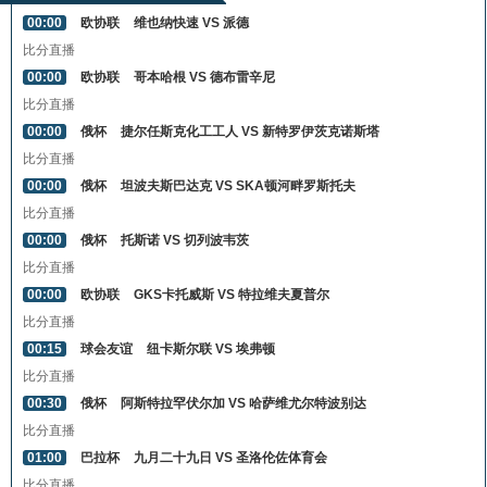
00:00
欧协联
维也纳快速 VS 派德
比分直播
00:00
欧协联
哥本哈根 VS 德布雷辛尼
比分直播
00:00
俄杯
捷尔任斯克化工工人 VS 新特罗伊茨克诺斯塔
比分直播
00:00
俄杯
坦波夫斯巴达克 VS SKA顿河畔罗斯托夫
比分直播
00:00
俄杯
托斯诺 VS 切列波韦茨
比分直播
00:00
欧协联
GKS卡托威斯 VS 特拉维夫夏普尔
比分直播
00:15
球会友谊
纽卡斯尔联 VS 埃弗顿
比分直播
00:30
俄杯
阿斯特拉罕伏尔加 VS 哈萨维尤尔特波别达
比分直播
01:00
巴拉杯
九月二十九日 VS 圣洛伦佐体育会
比分直播