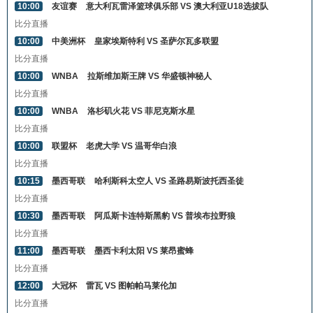
10:00
友谊赛
意大利瓦雷泽篮球俱乐部 VS 澳大利亚U18选拔队
比分直播
10:00
中美洲杯
皇家埃斯特利 VS 圣萨尔瓦多联盟
比分直播
10:00
WNBA
拉斯维加斯王牌 VS 华盛顿神秘人
比分直播
10:00
WNBA
洛杉矶火花 VS 菲尼克斯水星
比分直播
10:00
联盟杯
老虎大学 VS 温哥华白浪
比分直播
10:15
墨西哥联
哈利斯科太空人 VS 圣路易斯波托西圣徒
比分直播
10:30
墨西哥联
阿瓜斯卡连特斯黑豹 VS 普埃布拉野狼
比分直播
11:00
墨西哥联
墨西卡利太阳 VS 莱昂蜜蜂
比分直播
12:00
大冠杯
雷瓦 VS 图帕帕马莱伦加
比分直播