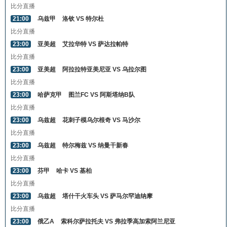
比分直播
21:00
乌兹甲
洛钦 VS 特尔杜
比分直播
23:00
亚美超
艾拉华特 VS 萨达拉帕特
比分直播
23:00
亚美超
阿拉拉特亚美尼亚 VS 乌拉尔图
比分直播
23:00
哈萨克甲
图兰FC VS 阿斯塔纳B队
比分直播
23:00
乌兹超
花刺子模乌尔根奇 VS 马沙尔
比分直播
23:00
乌兹超
特尔梅兹 VS 纳曼干新春
比分直播
23:00
芬甲
哈卡 VS 基柏
比分直播
23:00
乌兹超
塔什干火车头 VS 萨马尔罕迪纳摩
比分直播
23:00
俄乙A
索科尔萨拉托夫 VS 弗拉季高加索阿兰尼亚