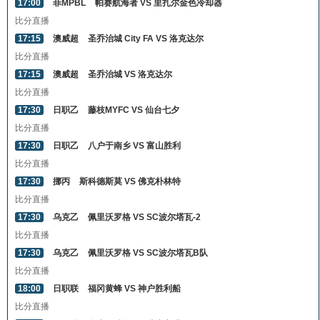
17:00
菲MPBL
帕赛航海者 VS 里扎尔金色冷却器
比分直播
17:15
澳威超
圣乔治城 City FA VS 洛克达尔
比分直播
17:15
澳威超
圣乔治城 VS 洛克达尔
比分直播
17:30
日职乙
藤枝MYFC VS 仙台七夕
比分直播
17:30
日职乙
八户于南乡 VS 富山胜利
比分直播
17:30
挪丙
斯科德斯莫 VS 佛克朴林特
比分直播
17:30
乌克乙
佩里沃罗格 VS SC波尔塔瓦-2
比分直播
17:30
乌克乙
佩里沃罗格 VS SC波尔塔瓦B队
比分直播
18:00
日职联
福冈黄蜂 VS 神户胜利船
比分直播