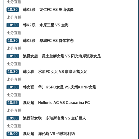
比分直播
18:30
韩K2联
龙仁FC VS 釜山偶像
比分直播
18:30
韩K2联
水原三星 VS 金海
比分直播
18:30
韩K2联
华城FC VS 首尔衣恋
比分直播
18:30
澳昆女超
昆士兰狮女足 VS 阳光海岸流浪女足
比分直播
18:30
韩女联
水原FC女足 VS 康津天鹅女足
比分直播
18:30
韩女联
华川KSPO女足 VS 庆州KHNP女足
比分直播
18:55
澳达超
Hellenic AC VS Casuarina FC
比分直播
19:00
澳西部女联
东珀斯老鹰 VS 金矿巨人
比分直播
19:00
澳达超
海伦斯 VS 卡苏阿利纳