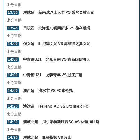
比分直播
13:30
澳威超
新南威尔士大学 VS 悉尼奥林匹克
比分直播
13:45
日职乙
北海道札幌冈萨多 VS 德岛漩涡
比分直播
14:00
俄女超
叶尼塞女足 VS 苏维埃之翼女足
比分直播
14:00
中青锦U21
北京首钢 VS 青岛国信海天
比分直播
14:00
中青锦U21
龙狮青年 VS 浙江广厦
比分直播
14:00
澳西超
湾水市 VS FC索伦托
比分直播
14:25
澳达超
Hellenic AC VS Litchfield FC
比分直播
14:30
澳威北超
贝尔蒙特斯旺西SC VS 林顿加法斯
比分直播
14:30
澳威北超
亚登斯顿 VS 库山