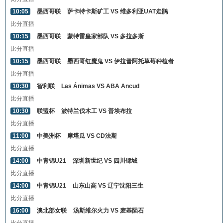
10:05
墨西哥联
萨卡特卡斯矿工 VS 维多利亚UAT走鹃
比分直播
10:15
墨西哥联
蒙特雷皇家部队 VS 多拉多斯
比分直播
10:15
墨西哥联
墨西哥红魔鬼 VS 伊拉普阿托草莓种植者
比分直播
10:30
智利联
Las Ánimas VS ABA Ancud
比分直播
10:30
联盟杯
波特兰伐木工 VS 普埃布拉
比分直播
11:00
中美洲杯
摩塔瓜 VS CD法斯
比分直播
14:00
中青锦U21
深圳新世纪 VS 四川锦城
比分直播
14:00
中青锦U21
山东山高 VS 辽宁沈阳三生
比分直播
16:00
澳北部女联
汤斯维尔火力 VS 麦基陨石