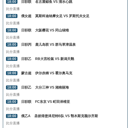
18:00
日职联
名古屋鲸鱼 VS 清水心跳
比分直播
18:00
俄女超
莫斯科迪纳摩女足 VS 罗斯托夫女足
比分直播
18:00
日职联
大阪樱花 VS 冈山绿雉
比分直播
18:00
日职丙
鹿儿岛联 VS 群马草津温泉
比分直播
18:00
日职乙
RB大宫松鼠 VS 新潟天鹅
比分直播
18:00
蒙古超
伊尔赤姆 VS 霍尔奥马克
比分直播
18:00
日职乙
大分三神 VS 湘南丽海
比分直播
18:00
日职联
FC东京 VS 町田泽维亚
比分直播
18:00
俄乙A
圣彼得堡泽尼特B队 VS 鄂木斯克额尔齐斯
比分直播