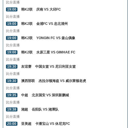
比分直播
19:00
韩K2联
庆南 VS 大邱FC
比分直播
19:00
韩K2联
金浦FC VS 忠北清州
比分直播
19:00
韩K2联
YONGIN FC VS 釜山偶像
比分直播
19:00
韩K2联
水原三星 VS GIMHAE FC
比分直播
19:30
友谊赛
中国女篮 VS 尼日利亚女篮
比分直播
19:30
澳西部联
杰拉尔顿海盗 VS 威尔莱顿老虎
比分直播
19:35
中超
北京国安 VS 深圳新鹏城
比分直播
19:38
湘超
岳阳队 VS 湘潭队
比分直播
20:00
亚美超
卡潘宝山 VS 休尼克FC