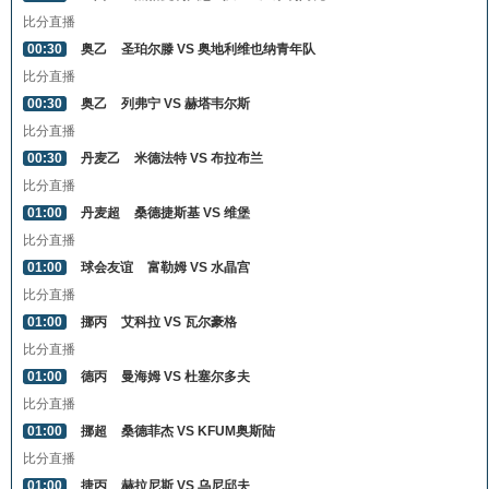
比分直播
00:30
奥乙
圣珀尔滕 VS 奥地利维也纳青年队
比分直播
00:30
奥乙
列弗宁 VS 赫塔韦尔斯
比分直播
00:30
丹麦乙
米德法特 VS 布拉布兰
比分直播
01:00
丹麦超
桑德捷斯基 VS 维堡
比分直播
01:00
球会友谊
富勒姆 VS 水晶宫
比分直播
01:00
挪丙
艾科拉 VS 瓦尔豪格
比分直播
01:00
德丙
曼海姆 VS 杜塞尔多夫
比分直播
01:00
挪超
桑德菲杰 VS KFUM奥斯陆
比分直播
01:00
捷丙
赫拉尼斯 VS 乌尼邱夫