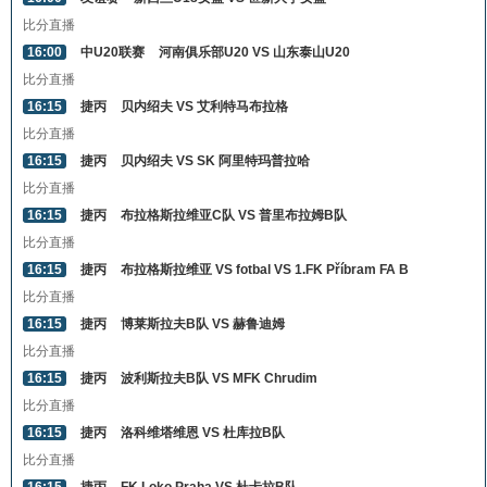
比分直播
16:00
中U20联赛
河南俱乐部U20 VS 山东泰山U20
比分直播
16:15
捷丙
贝内绍夫 VS 艾利特马布拉格
比分直播
16:15
捷丙
贝内绍夫 VS SK 阿里特玛普拉哈
比分直播
16:15
捷丙
布拉格斯拉维亚C队 VS 普里布拉姆B队
比分直播
16:15
捷丙
布拉格斯拉维亚 VS fotbal VS 1.FK Příbram FA B
比分直播
16:15
捷丙
博莱斯拉夫B队 VS 赫鲁迪姆
比分直播
16:15
捷丙
波利斯拉夫B队 VS MFK Chrudim
比分直播
16:15
捷丙
洛科维塔维恩 VS 杜库拉B队
比分直播