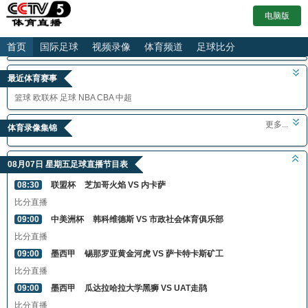
电脑版
首页
国际足球
视频录像
体育频道
足球比分
最近体育赛事
篮球
欧联杯
足球
NBA
CBA
中超
更多...
体育录像集锦
08月07日 星期五足球直播节目表
08:30
联盟杯
芝加哥火焰 VS 内卡萨
比分直播
09:00
中美洲杯
韩科维德斯 VS 市政社会体育俱乐部
比分直播
09:00
墨西甲
锡那罗亚黄金河虎 VS 萨卡特卡斯矿工
比分直播
09:00
墨西甲
瓜达拉哈拉大学黑狮 VS UAT走鹃
比分直播