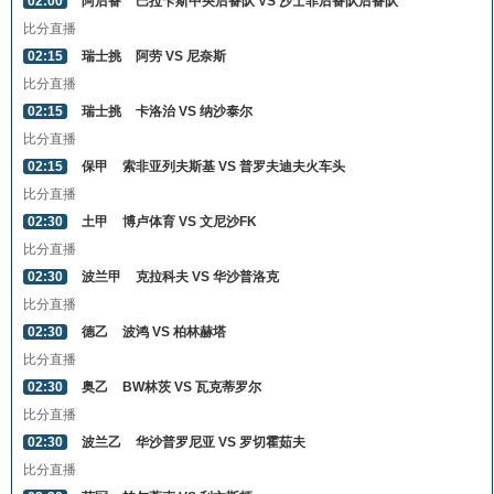
02:00
阿后备
巴拉卡斯中央后备队 VS 沙士菲后备队后备队
比分直播
02:15
瑞士挑
阿劳 VS 尼奈斯
比分直播
02:15
瑞士挑
卡洛治 VS 纳沙泰尔
比分直播
02:15
保甲
索非亚列夫斯基 VS 普罗夫迪夫火车头
比分直播
02:30
土甲
博卢体育 VS 文尼沙FK
比分直播
02:30
波兰甲
克拉科夫 VS 华沙普洛克
比分直播
02:30
德乙
波鸿 VS 柏林赫塔
比分直播
02:30
奥乙
BW林茨 VS 瓦克蒂罗尔
比分直播
02:30
波兰乙
华沙普罗尼亚 VS 罗切霍茹夫
比分直播