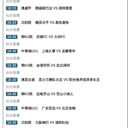
比分直播
18:15
澳威甲
黑镇斯巴达 VS 因特莱恩
比分直播
18:25
日职联
横滨水手 VS 鹿岛鹿角
比分直播
18:30
韩K2联
庆南FC VS 大邱FC
比分直播
18:30
中青锦U21
上海久事 VS 龙狮青年
比分直播
18:30
韩K2联
金浦市民 VS 忠北清州
比分直播
18:30
澳昆女超
昆士兰狮队女足 VS 阳光海岸流浪者女足
比分直播
18:30
韩K2联
忠南牙山 VS 安山小绿人
比分直播
18:30
中青锦U21
广东宏远 VS 北京首钢
比分直播
18:30
日职联
大阪钢巴 VS 浦和红钻