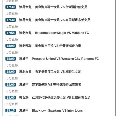
比分直播
17:30
澳昆女超
黄金海岸骑士女足 VS 伊斯顿沙伯女足
比分直播
17:30
澳昆女超
黄金海岸骑士女足 VS 布里斯班东郊女足
比分直播
17:55
澳北女超
Broadmeadow Magic VS Maitland FC
比分直播
18:00
澳北部联
黄金海岸巨浪 VS 伊普斯威奇力量
比分直播
18:00
澳威甲
Prospect United VS Western City Rangers FC
比分直播
18:00
澳北女超
布罗德美度兰女足 VS 梅特兰女足
比分直播
18:00
澳威甲
普罗斯佩联 VS 芒特德瑞特城流浪者
比分直播
18:00
韩女联
仁川现代制铁红天使女足 VS 世宗体育女足
比分直播
18:15
澳威甲
Blacktown Spartans VS Inter Lions