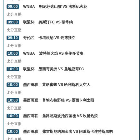
09:00
WNBA
明尼苏达山猫 VS 洛杉矶火花
比分直播
09:00
联盟杯
奥斯汀FC VS 蒂华纳
比分直播
09:10
哥伦乙
卡塔根纳 VS 云博独立
比分直播
10:00
WNBA
波特兰火焰 VS 多伦多节奏
比分直播
10:00
联盟杯
墨西哥美洲 VS 圣地亚哥FC
比分直播
10:00
墨西哥联
莱昂蜜蜂 VS 哈利斯科太空人
比分直播
10:00
墨西哥联
普埃布拉野狼 VS 墨西卡利太阳
比分直播
10:00
墨西哥联
圣路易斯波托西圣徒 VS 坎昆热浪
比分直播
10:00
墨西哥联
弗雷斯尼约淘金者 VS 阿瓜斯卡连特斯黑豹
比分直播