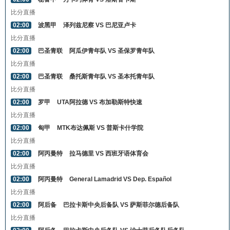
比分直播
02:00
波黑甲
泽列兹尼察 VS 巴尼亚卢卡
比分直播
02:00
巴圣青联
阿瓜伊青年队 VS 圣保罗青年队
比分直播
02:00
巴圣青联
桑托斯青年队 VS 圣本托青年队
比分直播
02:00
罗甲
UTA阿拉德 VS 布加勒斯特快速
比分直播
02:00
匈甲
MTK布达佩斯 VS 普斯卡什学院
比分直播
02:00
阿丙曼特
拉马德里 VS 西班牙语体育会
比分直播
02:00
阿丙曼特
General Lamadrid VS Dep. Español
比分直播
02:00
阿后备
巴拉卡斯中央后备队 VS 萨斯菲尔德后备队
比分直播