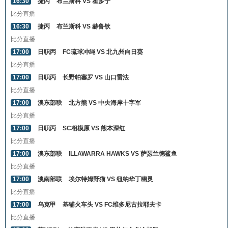
16:30
捷丙
布兰斯科 VS 霍多宁
比分直播
16:30
捷丙
布兰斯科 VS 赫鲁钦
比分直播
17:00
日职丙
FC琉球冲绳 VS 北九州向日葵
比分直播
17:00
日职丙
长野帕塞罗 VS 山口雷法
比分直播
17:00
澳东部联
北方熊 VS 中央海岸十字军
比分直播
17:00
日职丙
SC相模原 VS 熊本深红
比分直播
17:00
澳东部联
ILLAWARRA HAWKS VS 萨瑟兰德鲨鱼
比分直播
17:00
澳南部联
埃尔特姆野猫 VS 纽纳华丁幽灵
比分直播
17:00
乌克甲
基辅火车头 VS FC维多尼古拉耶夫卡
比分直播