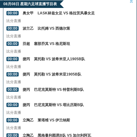
08月08日 星期六足球直播节目表
00:00
奥女甲
LASK林兹女足 VS 格拉茨风暴女足
比分直播
00:00
波兰乙
比托姆 VS 西德尔策
比分直播
00:00
芬超
塞那乔其 VS 格尼斯坦
比分直播
00:00
捷丙
莫托勒 VS 波希米亚人1905B队
比分直播
00:00
捷丙
莫托勒 VS 波希米亚1905B队
比分直播
00:00
捷丙
巴尼克莫斯特 VS 特普利斯B队
比分直播
00:00
捷丙
巴尼克莫斯特 VS 塔比历斯B队
比分直播
00:00
立陶乙
莱塔维 VS 伊兰纳斯
比分直播
00:00
立陶乙
黑格曼利图恩B队 VS 加尔利阿瓦