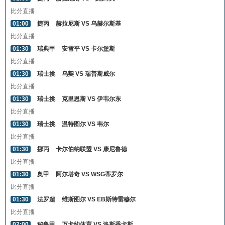
比分直播
01:00
捷丙
赫拉尼斯 VS 乌赫尔斯基
比分直播
01:30
瑞典甲
安雪平 VS 卡尔堡斯
比分直播
01:30
瑞士挑
乌契 VS 瑞普斯威尔
比分直播
01:30
瑞士挑
克里恩斯 VS 伊韦尔东
比分直播
01:30
瑞士挑
温特图尔 VS 韦尔
比分直播
01:30
挪丙
卡尔伯纳联盟 VS 康尼鲁德
比分直播
01:30
奥甲
阿尔塔奇 VS WSG蒂罗尔
比分直播
01:30
法罗超
维斯图尔 VS EB斯特雷穆尔
比分直播
02:00
秘鲁甲
万卡约体育 VS 洛斯香卡斯