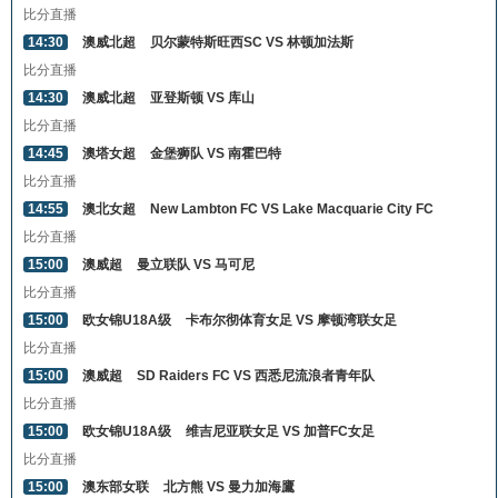
比分直播
14:30
澳威北超
贝尔蒙特斯旺西SC VS 林顿加法斯
比分直播
14:30
澳威北超
亚登斯顿 VS 库山
比分直播
14:45
澳塔女超
金堡狮队 VS 南霍巴特
比分直播
14:55
澳北女超
New Lambton FC VS Lake Macquarie City FC
比分直播
15:00
澳威超
曼立联队 VS 马可尼
比分直播
15:00
欧女锦U18A级
卡布尔彻体育女足 VS 摩顿湾联女足
比分直播
15:00
澳威超
SD Raiders FC VS 西悉尼流浪者青年队
比分直播
15:00
欧女锦U18A级
维吉尼亚联女足 VS 加普FC女足
比分直播
15:00
澳东部女联
北方熊 VS 曼力加海鷹