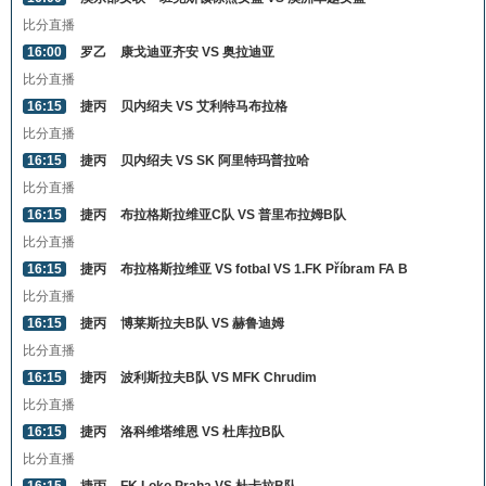
比分直播
16:00
罗乙
康戈迪亚齐安 VS 奥拉迪亚
比分直播
16:15
捷丙
贝内绍夫 VS 艾利特马布拉格
比分直播
16:15
捷丙
贝内绍夫 VS SK 阿里特玛普拉哈
比分直播
16:15
捷丙
布拉格斯拉维亚C队 VS 普里布拉姆B队
比分直播
16:15
捷丙
布拉格斯拉维亚 VS fotbal VS 1.FK Příbram FA B
比分直播
16:15
捷丙
博莱斯拉夫B队 VS 赫鲁迪姆
比分直播
16:15
捷丙
波利斯拉夫B队 VS MFK Chrudim
比分直播
16:15
捷丙
洛科维塔维恩 VS 杜库拉B队
比分直播