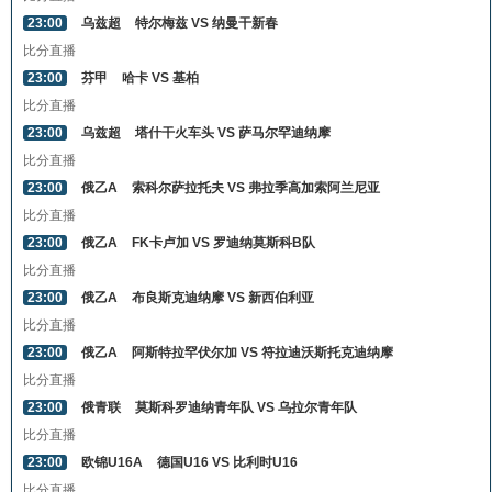
23:00
乌兹超
特尔梅兹 VS 纳曼干新春
比分直播
23:00
芬甲
哈卡 VS 基柏
比分直播
23:00
乌兹超
塔什干火车头 VS 萨马尔罕迪纳摩
比分直播
23:00
俄乙A
索科尔萨拉托夫 VS 弗拉季高加索阿兰尼亚
比分直播
23:00
俄乙A
FK卡卢加 VS 罗迪纳莫斯科B队
比分直播
23:00
俄乙A
布良斯克迪纳摩 VS 新西伯利亚
比分直播
23:00
俄乙A
阿斯特拉罕伏尔加 VS 符拉迪沃斯托克迪纳摩
比分直播
23:00
俄青联
莫斯科罗迪纳青年队 VS 乌拉尔青年队
比分直播
23:00
欧锦U16A
德国U16 VS 比利时U16
比分直播