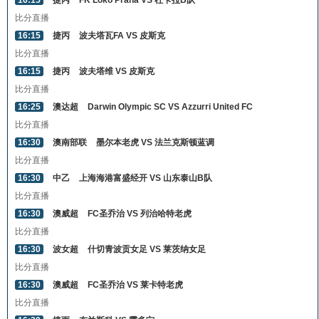
16:15
捷丙
FK Loko Praha VS 杜卡拉B队
比分直播
16:15
捷丙
波夫塔瓦FA VS 皮斯克
比分直播
16:15
捷丙
波夫塔维 VS 皮斯克
比分直播
16:25
澳达超
Darwin Olympic SC VS Azzurri United FC
比分直播
16:30
澳南部联
墨尔本老虎 VS 法兰克斯顿蓝调
比分直播
16:30
中乙
上海海港富盛经开 VS 山东泰山B队
比分直播
16:30
澳威超
FC圣乔治 VS 列治哈特老虎
比分直播
16:30
波女超
什切青波贡女足 VS 莱茨纳女足
比分直播
16:30
澳威超
FC圣乔治 VS 莱卡特老虎
比分直播