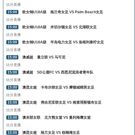
比分直播
15:00
欧女锦U18A级
格兰奇女足 VS Palm Beach女足
比分直播
15:00
欧女锦U18A级
米切尔顿女足 VS 北湖联女足
比分直播
15:00
欧女锦U18A级
半岛电力女足 VS 洛根利泰柠女足
比分直播
15:00
澳威超
曼立联 VS 马可尼
比分直播
15:00
澳威超
SD公鹿FC VS 西悉尼流浪者青年队
比分直播
15:00
澳昆女超
卡布尔彻女足 VS 摩顿城精英女足
比分直播
15:00
澳昆女超
弗吉尼亚联女足 VS 南查理斯顿布女足
比分直播
15:00
澳东部女联
北方熊女篮 VS 曼利海鹰女篮
比分直播
15:00
澳昆女超
格兰女足 VS 棕榈滩女足