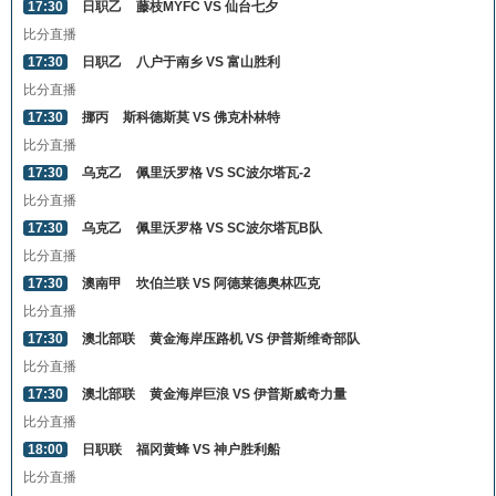
17:30
日职乙
藤枝MYFC VS 仙台七夕
比分直播
17:30
日职乙
八户于南乡 VS 富山胜利
比分直播
17:30
挪丙
斯科德斯莫 VS 佛克朴林特
比分直播
17:30
乌克乙
佩里沃罗格 VS SC波尔塔瓦-2
比分直播
17:30
乌克乙
佩里沃罗格 VS SC波尔塔瓦B队
比分直播
17:30
澳南甲
坎伯兰联 VS 阿德莱德奥林匹克
比分直播
17:30
澳北部联
黄金海岸压路机 VS 伊普斯维奇部队
比分直播
17:30
澳北部联
黄金海岸巨浪 VS 伊普斯威奇力量
比分直播
18:00
日职联
福冈黄蜂 VS 神户胜利船
比分直播