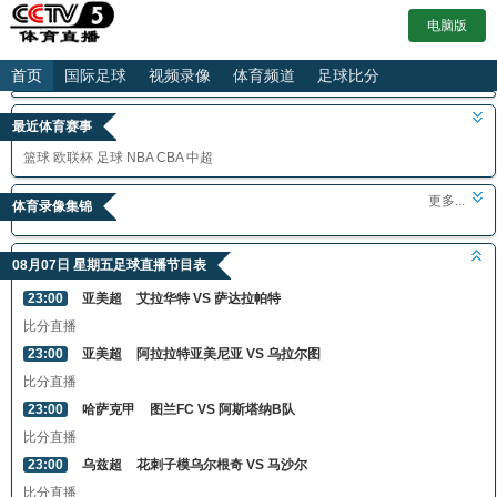
电脑版
首页
国际足球
视频录像
体育频道
足球比分
最近体育赛事
篮球
欧联杯
足球
NBA
CBA
中超
更多...
体育录像集锦
08月07日 星期五足球直播节目表
23:00
亚美超
艾拉华特 VS 萨达拉帕特
比分直播
23:00
亚美超
阿拉拉特亚美尼亚 VS 乌拉尔图
比分直播
23:00
哈萨克甲
图兰FC VS 阿斯塔纳B队
比分直播
23:00
乌兹超
花刺子模乌尔根奇 VS 马沙尔
比分直播