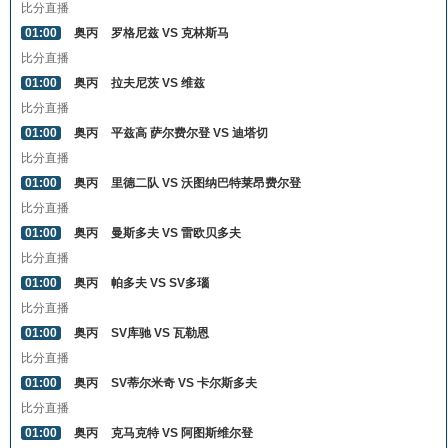
比分直播
01:00
奥丙
罗格尼兹 VS 克林斯马
比分直播
01:00
奥丙
拉夫尼茨 VS 维兹
比分直播
01:00
奥丙
平兹高 萨尔费尔登 VS 迪塔切
比分直播
01:00
奥丙
里德二队 VS 沃图纳巴特莱昂费尔登
比分直播
01:00
奥丙
曼斯多夫 VS 雷欧贝多夫
比分直播
01:00
奥丙
帕多夫 VS SV多瑙
比分直播
01:00
奥丙
SV库驰 VS 瓦勒恩
比分直播
01:00
奥丙
SV蒂尔米奇 VS 卡尔斯多夫
比分直播
01:00
奥丙
克马克特 VS 阿图斯维尔登