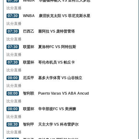
07:30
WNBA
华盛顿神秘人 VS 亚特兰大梦想
比分直播
07:30
WNBA
康涅狄克太阳 VS 菲尼克斯水星
比分直播
07:30
巴西乙
塞阿拉 VS 庞特普雷塔
比分直播
07:30
联盟杯
夏洛特FC VS 阿特拉斯
比分直播
07:30
联盟杯
哥伦布机员 VS 帕丘卡
比分直播
08:00
厄瓜甲
基多大学体育 VS 山谷独立
比分直播
08:00
智利联
Puerto Varas VS ABA Ancud
比分直播
08:00
联盟杯
辛辛那提FC VS 美洲狮
比分直播
08:30
智利甲
天主大学 VS 科布雷萨尔
比分直播