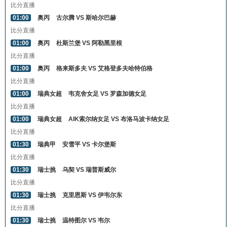
比分直播
01:00
奥丙
古尔腾 VS 斯哈尔巴赫
比分直播
01:00
奥丙
杜斯兰堡 VS 阿勒黑里根
比分直播
01:00
奥丙
格来斯多夫 VS 艾格登多夫哈特伯格
比分直播
01:00
瑞典女超
韦克舍女足 VS 罗森加德女足
比分直播
01:00
瑞典女超
AIK索尔纳女足 VS 布洛马波卡纳女足
比分直播
01:30
瑞典甲
安雪平 VS 卡尔堡斯
比分直播
01:30
瑞士挑
乌契 VS 瑞普斯威尔
比分直播
01:30
瑞士挑
克里恩斯 VS 伊韦尔东
比分直播
01:30
瑞士挑
温特图尔 VS 韦尔