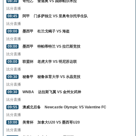
08:30
哥伦乙
奎迪奥 VS 国际帕尔米拉
比分直播
08:45
阿甲
门多萨独立 VS 里奥夸尔托学生队
比分直播
09:00
墨西甲
杜兰戈蝎子 VS 海盗
比分直播
09:00
墨西甲
特帕蒂特兰 VS 拉巴斯竞技
比分直播
09:00
联盟杯
老虎大学 VS 明尼苏达联
比分直播
09:30
秘鲁甲
秘鲁体育大学 VS 水晶竞技
比分直播
09:30
WNBA
达拉斯飞翼 VS 金州女武神
比分直播
09:55
澳威北后备
Newcastle Olympic VS Valentine FC
比分直播
10:00
美青杯
加拿大U20 VS 墨西哥U20
比分直播