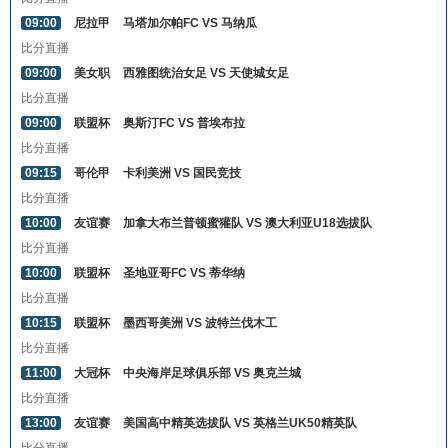
09:00
尼拉甲
马塔加尔帕FC VS 马纳瓜
比分直播
09:00
美女职
西雅图统治女足 VS 天使城女足
比分直播
09:00
联盟杯
奥斯汀FC VS 普埃布拉
比分直播
09:15
哥伦甲
卡利美洲 VS 国民竞技
比分直播
10:00
友谊赛
加拿大布兰普顿蜜獾队 VS 澳大利亚U18选拔队
比分直播
10:00
联盟杯
圣地亚哥FC VS 蒂华纳
比分直播
10:15
联盟杯
墨西哥美洲 VS 波特兰伐木工
比分直播
11:00
大冠杯
中央海岸足球俱乐部 VS 奥克兰城
比分直播
13:00
友谊赛
美国高中精英选拔队 VS 英格兰UK50精英队