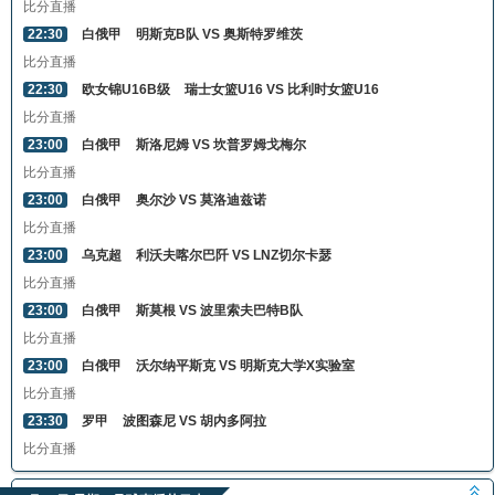
比分直播
22:30
白俄甲
明斯克B队 VS 奥斯特罗维茨
比分直播
22:30
欧女锦U16B级
瑞士女篮U16 VS 比利时女篮U16
比分直播
23:00
白俄甲
斯洛尼姆 VS 坎普罗姆戈梅尔
比分直播
23:00
白俄甲
奥尔沙 VS 莫洛迪兹诺
比分直播
23:00
乌克超
利沃夫喀尔巴阡 VS LNZ切尔卡瑟
比分直播
23:00
白俄甲
斯莫根 VS 波里索夫巴特B队
比分直播
23:00
白俄甲
沃尔纳平斯克 VS 明斯克大学X实验室
比分直播
23:30
罗甲
波图森尼 VS 胡内多阿拉
比分直播