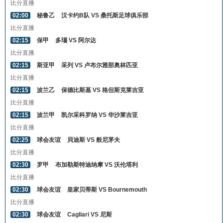
比分直播
02:00
秘鲁乙
汉卡约B队 VS 桑托斯足球俱乐部
比分直播
02:15
保甲
多瑙 VS 阿尔达
比分直播
02:15
斯亚甲
采列 VS 卢布尔雅那奥林匹亚
比分直播
02:15
波兰乙
保德比斯基 VS 格但斯克莱吉亚
比分直播
02:15
波兰甲
凯尔采科罗纳 VS 华沙莱吉亚
比分直播
02:25
球会友谊
貝迪斯 VS 般尼茅夫
比分直播
02:30
罗甲
布加勒斯特迪纳摩 VS 沃伦塔利
比分直播
02:30
球会友谊
皇家贝蒂斯 VS Bournemouth
比分直播
02:30
球会友谊
Cagliari VS 尼斯