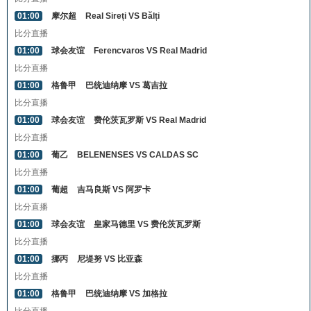
01:00
摩尔超
Real Sireți VS Bălți
比分直播
01:00
球会友谊
Ferencvaros VS Real Madrid
比分直播
01:00
格鲁甲
巴统迪纳摩 VS 葛吉拉
比分直播
01:00
球会友谊
费伦茨瓦罗斯 VS Real Madrid
比分直播
01:00
葡乙
BELENENSES VS CALDAS SC
比分直播
01:00
葡超
吉马良斯 VS 阿罗卡
比分直播
01:00
球会友谊
皇家马德里 VS 费伦茨瓦罗斯
比分直播
01:00
挪丙
尼堤努 VS 比亚森
比分直播
01:00
格鲁甲
巴统迪纳摩 VS 加格拉