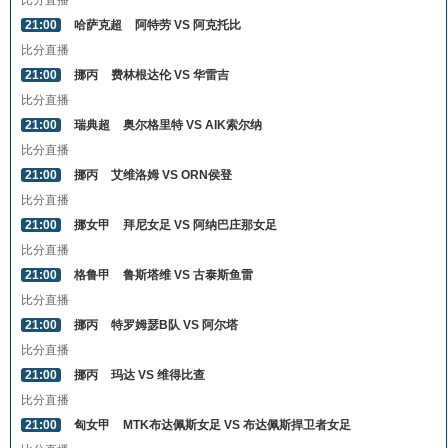
比分直播
21:00
哈萨克超
阿特劳 VS 阿克托比
比分直播
21:00
挪丙
费林根达伦 VS 华雷吉
比分直播
21:00
瑞典超
奥尔格里特 VS AIK索尔纳
比分直播
21:00
挪丙
艾维洛姆 VS ORN侯登
比分直播
21:00
挪女甲
拜尼女足 VS 阿纳巴庄那女足
比分直播
21:00
格鲁甲
鲁斯塔维 VS 古泰斯鱼雷
比分直播
21:00
挪丙
特罗姆瑟B队 VS 阿尔塔
比分直播
21:00
挪丙
玛达 VS 维得比查
比分直播
21:00
匈女甲
MTK布达佩斯女足 VS 布达佩斯捍卫者女足