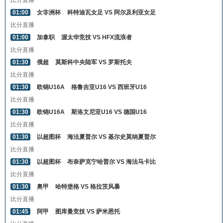
比分直播
01:00
女非洲杯
科特迪瓦女足 VS 阿尔及利亚女足
比分直播
01:00
加拿职
渥太华竞技 VS HFX流浪者
比分直播
01:30
俄超
莫斯科中央陆军 VS 罗斯托夫
比分直播
01:30
欧锦U16A
格鲁吉亚U16 VS 西班牙U16
比分直播
01:30
欧锦U16A
斯洛文尼亚U16 VS 德国U16
比分直播
01:30
以超图杯
海法夏普尔 VS 基尔史莫纳夏普尔
比分直播
01:30
以超图杯
布奈萨克宁哈普尔 VS 海法马卡比
比分直播
01:30
奥甲
哈特堡格 VS 格拉茨风暴
比分直播
01:45
阿甲
图库曼竞技 VS 萨米恩托