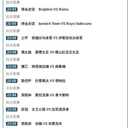
比分直播
22:00
球会友谊
Brighton VS Roma
比分直播
22:00
球会友谊
Ipswich Town VS Rayo Vallecano
比分直播
22:00
土甲
班德尔马体育 VS 伊斯坦布尔体育
比分直播
22:00
俄女超
梁赞女足 VS 喀山红宝石女足
比分直播
22:00
挪乙
特里格拉德 VS 格鲁德
比分直播
22:00
斯伐甲
扑雷索夫 VS 塔特拉
比分直播
22:00
英联杯
斯托克港 VS 唐卡斯特
比分直播
22:00
苏冠
女王公园 VS 拉茨流浪者
比分直播
22:00
英联杯
伯顿 VS 布莱克本