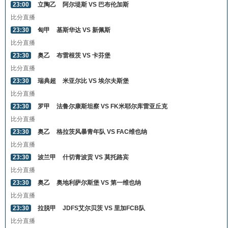
23:00
立陶乙
阿尔堤斯 VS 巴布伦加斯
比分直播
23:30
匈甲
基斯华达 VS 新佩斯
比分直播
23:30
奥乙
布雷根茨 VS 卡芬堡
比分直播
23:30
瑞典超
米亚尔比 VS 埃尔夫斯堡
比分直播
23:30
罗甲
法鲁尔康斯坦察 VS FK米耶尔库雷亚丘克
比分直播
23:30
奥乙
格拉茨风暴青年队 VS FAC维也纳
比分直播
23:30
波兰甲
什切青波贡 VS 莫托路宾
比分直播
23:30
奥乙
奥地利萨尔斯堡 VS 第一维也纳
比分直播
23:30
拉脱甲
JDFS艾尔贝茨 VS 里加FCB队
比分直播