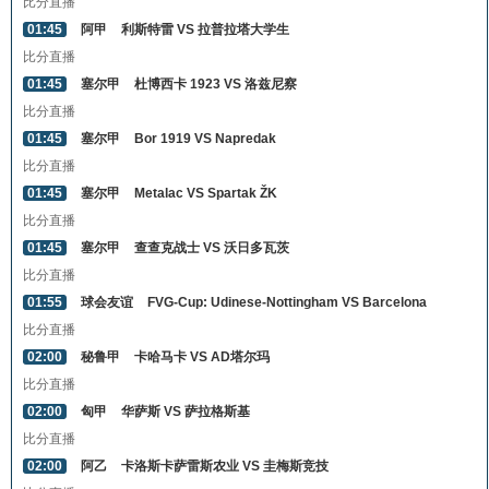
比分直播
01:45
阿甲
利斯特雷 VS 拉普拉塔大学生
比分直播
01:45
塞尔甲
杜博西卡 1923 VS 洛兹尼察
比分直播
01:45
塞尔甲
Bor 1919 VS Napredak
比分直播
01:45
塞尔甲
Metalac VS Spartak ŽK
比分直播
01:45
塞尔甲
查查克战士 VS 沃日多瓦茨
比分直播
01:55
球会友谊
FVG-Cup: Udinese-Nottingham VS Barcelona
比分直播
02:00
秘鲁甲
卡哈马卡 VS AD塔尔玛
比分直播
02:00
匈甲
华萨斯 VS 萨拉格斯基
比分直播
02:00
阿乙
卡洛斯卡萨雷斯农业 VS 圭梅斯竞技