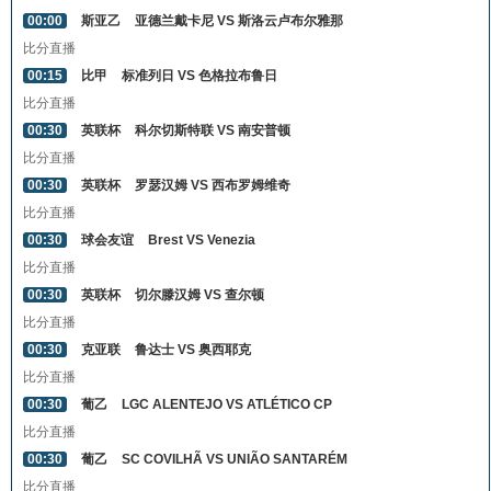
00:00
斯亚乙
亚德兰戴卡尼 VS 斯洛云卢布尔雅那
比分直播
00:15
比甲
标准列日 VS 色格拉布鲁日
比分直播
00:30
英联杯
科尔切斯特联 VS 南安普顿
比分直播
00:30
英联杯
罗瑟汉姆 VS 西布罗姆维奇
比分直播
00:30
球会友谊
Brest VS Venezia
比分直播
00:30
英联杯
切尔滕汉姆 VS 查尔顿
比分直播
00:30
克亚联
鲁达士 VS 奥西耶克
比分直播
00:30
葡乙
LGC ALENTEJO VS ATLÉTICO CP
比分直播
00:30
葡乙
SC COVILHÃ VS UNIÃO SANTARÉM
比分直播