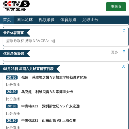
电脑版
首页
国际足球
视频录像
体育频道
足球比分
最近体育赛事
篮球
欧联杯
足球
NBA
CBA
中超
更多...
体育录像集锦
08月08日 星期六足球直播节目表
20:30
俄超
苏维埃之翼 VS 加里宁格勒波罗的海
比分直播
20:30
乌克超
利维贝雷 VS 库德里夫卡
比分直播
20:30
中青锦U21
深圳新世纪 VS 广东宏远
比分直播
20:30
中青锦U21
山东山高 VS 上海久事
比分直播