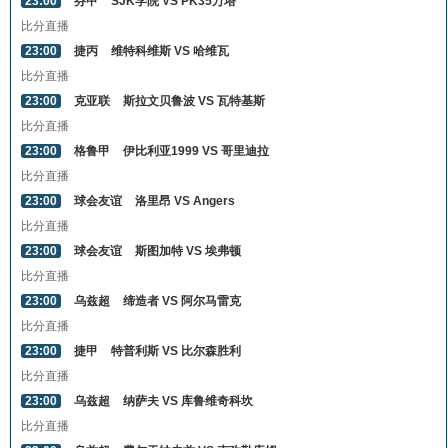
23:00
芬甲
SJK学院 VS PK35万塔
比分直播
23:00
捷丙
维特科维斯 VS 哈维瓦
比分直播
23:00
克亚联
斯拉文贝鲁波 VS 瓦特基斯
比分直播
23:00
格鲁甲
伊比利亚1999 VS 哥里迪拉
比分直播
23:00
球会友谊
洛里昂 VS Angers
比分直播
23:00
球会友谊
斯图加特 VS 埃弗顿
比分直播
23:00
乌兹超
缔造者 VS 阿尔马雷克
比分直播
23:00
捷甲
特普利斯 VS 比尔森胜利
比分直播
23:00
乌兹超
纳萨夫 VS 库鲁维奇科坎
比分直播