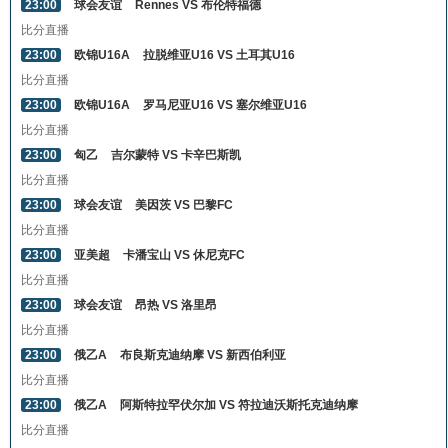
23:00
球会友谊
Rennes VS 布伦特福德
比分直播
23:00
欧锦U16A
拉脱维亚U16 VS 土耳其U16
比分直播
23:00
欧锦U16A
罗马尼亚U16 VS 塞尔维亚U16
比分直播
23:00
匈乙
吉尔蒙特 VS 卡辛巴斯凯
比分直播
23:00
球会友谊
美因茨 VS 巴黎FC
比分直播
23:00
亚美超
卡潘宝山 VS 休尼克FC
比分直播
23:00
球会友谊
昂热 VS 洛里昂
比分直播
23:00
俄乙A
布良斯克迪纳摩 VS 新西伯利亚
比分直播
23:00
俄乙A
阿斯特拉罕伏尔加 VS 符拉迪沃斯托克迪纳摩
比分直播