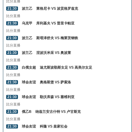
比分直播
21:30
波兰乙
莱格尼卡 VS 波贡格罗兹克
比分直播
21:30
乌克甲
库利基夫 VS 普里卡帕亚
比分直播
21:30
波兰乙
斯塔泽舒夫 VS 梅莱茨钢铁
比分直播
21:30
波兰乙
涅波沃米采 VS 奥波莱
比分直播
21:30
白俄女超
迪尤斯波勒斯女足 VS 高美尔女足
比分直播
21:30
球会友谊
奥格斯堡 VS 萨索洛
比分直播
21:30
球会友谊
勒沃库森 VS 塞维利亚
比分直播
21:30
俄乙B
纳兹兰安古什特 VS 卢甘斯克
比分直播
21:30
球会友谊
科隆 VS 皇家社会