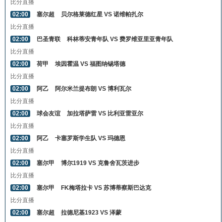
比分直播
02:00
塞尔超
贝尔格莱德红星 VS 诺维帕扎尔
比分直播
02:00
巴圣青联
科林蒂安青年队 VS 费罗维亚里亚青年队
比分直播
02:00
荷甲
埃因霍温 VS 福图纳锡塔德
比分直播
02:00
阿乙
阿尔米兰提布朗 VS 博利瓦尔
比分直播
02:00
球会友谊
加拉塔萨雷 VS 比利亚雷亚尔
比分直播
02:00
阿乙
卡塞罗斯学生队 VS 玛德恩
比分直播
02:00
塞尔甲
博尔1919 VS 克鲁舍瓦茨进步
比分直播
02:00
塞尔甲
FK梅塔拉卡 VS 苏博蒂察斯巴达克
比分直播
02:00
塞尔超
拉德尼基1923 VS 泽蒙