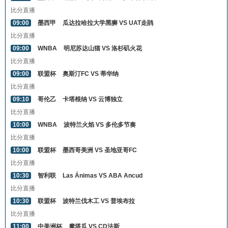
比分直播
09:00
墨西甲
瓜达拉哈拉大学黑狮 VS UAT走鹃
比分直播
09:00
WNBA
明尼苏达山猫 VS 洛杉矶火花
比分直播
09:00
联盟杯
奥斯汀FC VS 蒂华纳
比分直播
09:10
哥伦乙
卡塔根纳 VS 云博独立
比分直播
10:00
WNBA
波特兰火焰 VS 多伦多节奏
比分直播
10:00
联盟杯
墨西哥美洲 VS 圣地亚哥FC
比分直播
10:30
智利联
Las Ánimas VS ABA Ancud
比分直播
10:30
联盟杯
波特兰伐木工 VS 普埃布拉
比分直播
11:00
中美洲杯
摩塔瓜 VS CD法斯