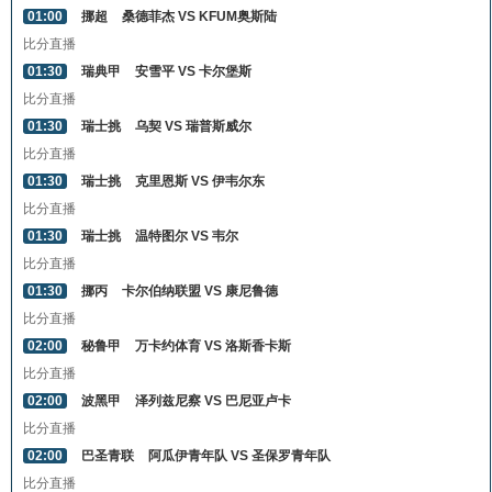
01:00
挪超
桑德菲杰 VS KFUM奥斯陆
比分直播
01:30
瑞典甲
安雪平 VS 卡尔堡斯
比分直播
01:30
瑞士挑
乌契 VS 瑞普斯威尔
比分直播
01:30
瑞士挑
克里恩斯 VS 伊韦尔东
比分直播
01:30
瑞士挑
温特图尔 VS 韦尔
比分直播
01:30
挪丙
卡尔伯纳联盟 VS 康尼鲁德
比分直播
02:00
秘鲁甲
万卡约体育 VS 洛斯香卡斯
比分直播
02:00
波黑甲
泽列兹尼察 VS 巴尼亚卢卡
比分直播
02:00
巴圣青联
阿瓜伊青年队 VS 圣保罗青年队
比分直播