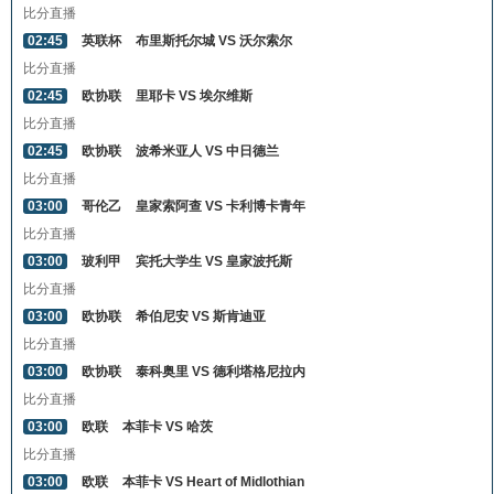
比分直播
02:45
英联杯
布里斯托尔城 VS 沃尔索尔
比分直播
02:45
欧协联
里耶卡 VS 埃尔维斯
比分直播
02:45
欧协联
波希米亚人 VS 中日德兰
比分直播
03:00
哥伦乙
皇家索阿查 VS 卡利博卡青年
比分直播
03:00
玻利甲
宾托大学生 VS 皇家波托斯
比分直播
03:00
欧协联
希伯尼安 VS 斯肯迪亚
比分直播
03:00
欧协联
泰科奥里 VS 德利塔格尼拉内
比分直播
03:00
欧联
本菲卡 VS 哈茨
比分直播
03:00
欧联
本菲卡 VS Heart of Midlothian