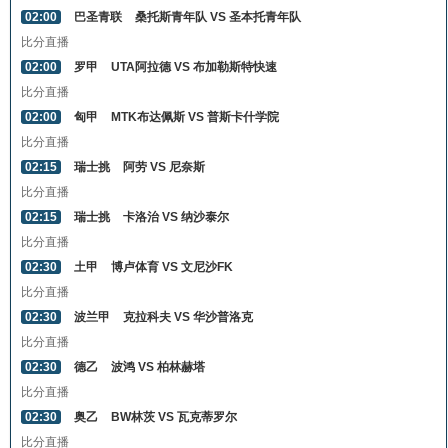
02:00
巴圣青联
桑托斯青年队 VS 圣本托青年队
比分直播
02:00
罗甲
UTA阿拉德 VS 布加勒斯特快速
比分直播
02:00
匈甲
MTK布达佩斯 VS 普斯卡什学院
比分直播
02:15
瑞士挑
阿劳 VS 尼奈斯
比分直播
02:15
瑞士挑
卡洛治 VS 纳沙泰尔
比分直播
02:30
土甲
博卢体育 VS 文尼沙FK
比分直播
02:30
波兰甲
克拉科夫 VS 华沙普洛克
比分直播
02:30
德乙
波鸿 VS 柏林赫塔
比分直播
02:30
奥乙
BW林茨 VS 瓦克蒂罗尔
比分直播