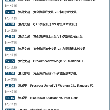
比分直播
17:30
澳昆女超
黄金海岸联女足 VS 卡帕拉巴女足
比分直播
17:30
澳昆女超
QAS学院女足 VS 布里斯本城女足
比分直播
17:30
澳昆女超
黄金海岸骑士女足 VS 伊斯顿沙伯女足
比分直播
17:30
澳昆女超
黄金海岸骑士女足 VS 布里斯班东郊女足
比分直播
17:55
澳北女超
Broadmeadow Magic VS Maitland FC
比分直播
18:00
澳北部联
黄金海岸巨浪 VS 伊普斯威奇力量
比分直播
18:00
澳威甲
Prospect United VS Western City Rangers FC
比分直播
18:15
澳威甲
Blacktown Spartans VS Inter Lions
比分直播