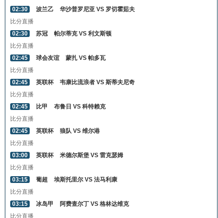
02:30
波兰乙
华沙普罗尼亚 VS 罗切霍茹夫
比分直播
02:30
苏冠
帕尔蒂克 VS 利文斯顿
比分直播
02:45
球会友谊
蒙扎 VS 帕多瓦
比分直播
02:45
英联杯
韦康比流浪者 VS 斯蒂夫尼奇
比分直播
02:45
比甲
布鲁日 VS 科特赖克
比分直播
02:45
英联杯
狼队 VS 维尔港
比分直播
03:00
英联杯
米德尔斯堡 VS 雷克瑟姆
比分直播
03:15
葡超
埃斯托里尔 VS 法马利康
比分直播
03:15
冰岛甲
阿费查尔丁 VS 格林达维克
比分直播