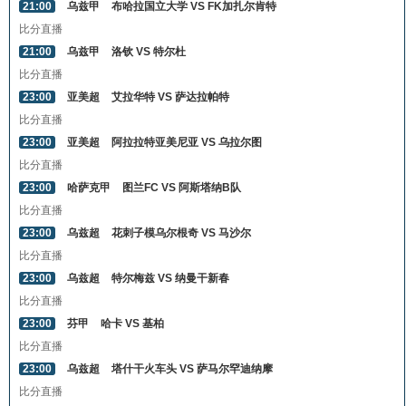
21:00
乌兹甲
布哈拉国立大学 VS FK加扎尔肯特
比分直播
21:00
乌兹甲
洛钦 VS 特尔杜
比分直播
23:00
亚美超
艾拉华特 VS 萨达拉帕特
比分直播
23:00
亚美超
阿拉拉特亚美尼亚 VS 乌拉尔图
比分直播
23:00
哈萨克甲
图兰FC VS 阿斯塔纳B队
比分直播
23:00
乌兹超
花刺子模乌尔根奇 VS 马沙尔
比分直播
23:00
乌兹超
特尔梅兹 VS 纳曼干新春
比分直播
23:00
芬甲
哈卡 VS 基柏
比分直播
23:00
乌兹超
塔什干火车头 VS 萨马尔罕迪纳摩
比分直播