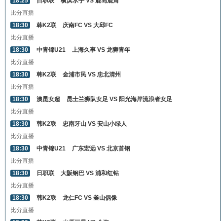
18:25
日职联
横滨水手 VS 鹿岛鹿角
比分直播
18:30
韩K2联
庆南FC VS 大邱FC
比分直播
18:30
中青锦U21
上海久事 VS 龙狮青年
比分直播
18:30
韩K2联
金浦市民 VS 忠北清州
比分直播
18:30
澳昆女超
昆士兰狮队女足 VS 阳光海岸流浪者女足
比分直播
18:30
韩K2联
忠南牙山 VS 安山小绿人
比分直播
18:30
中青锦U21
广东宏远 VS 北京首钢
比分直播
18:30
日职联
大阪钢巴 VS 浦和红钻
比分直播
18:30
韩K2联
龙仁FC VS 釜山偶像
比分直播