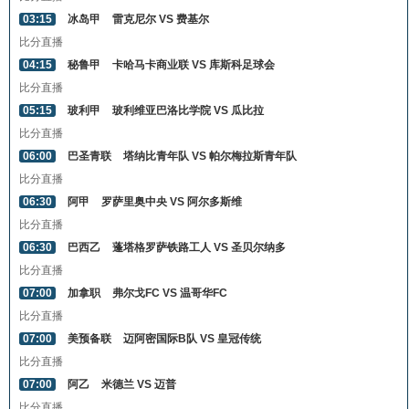
03:15
冰岛甲
雷克尼尔 VS 费基尔
比分直播
04:15
秘鲁甲
卡哈马卡商业联 VS 库斯科足球会
比分直播
05:15
玻利甲
玻利维亚巴洛比学院 VS 瓜比拉
比分直播
06:00
巴圣青联
塔纳比青年队 VS 帕尔梅拉斯青年队
比分直播
06:30
阿甲
罗萨里奥中央 VS 阿尔多斯维
比分直播
06:30
巴西乙
蓬塔格罗萨铁路工人 VS 圣贝尔纳多
比分直播
07:00
加拿职
弗尔戈FC VS 温哥华FC
比分直播
07:00
美预备联
迈阿密国际B队 VS 皇冠传统
比分直播
07:00
阿乙
米德兰 VS 迈普
比分直播