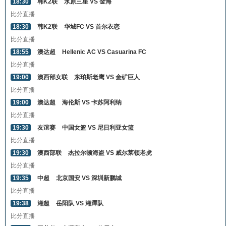
18:30
韩K2联
水原三星 VS 金海
比分直播
18:30
韩K2联
华城FC VS 首尔衣恋
比分直播
18:55
澳达超
Hellenic AC VS Casuarina FC
比分直播
19:00
澳西部女联
东珀斯老鹰 VS 金矿巨人
比分直播
19:00
澳达超
海伦斯 VS 卡苏阿利纳
比分直播
19:30
友谊赛
中国女篮 VS 尼日利亚女篮
比分直播
19:30
澳西部联
杰拉尔顿海盗 VS 威尔莱顿老虎
比分直播
19:35
中超
北京国安 VS 深圳新鹏城
比分直播
19:38
湘超
岳阳队 VS 湘潭队
比分直播