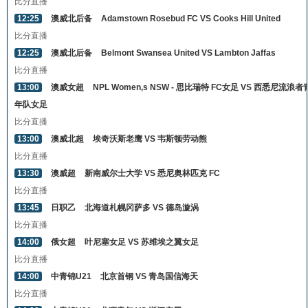
比分直播
12:25
澳威北后备
Adamstown Rosebud FC VS Cooks Hill United
比分直播
12:25
澳威北后备
Belmont Swansea United VS Lambton Jaffas
比分直播
13:00
澳威女超
NPL Women,s NSW - 思比瑞特 FC女足 VS 西悉尼流浪者
年队女足
比分直播
13:00
澳威北超
埃奇沃斯老鹰 VS 韦斯顿劳动熊
比分直播
13:30
澳威超
新南威尔士大学 VS 悉尼奥林匹克 FC
比分直播
13:45
日职乙
北海道札幌冈萨多 VS 德岛漩涡
比分直播
14:00
俄女超
叶尼塞女足 VS 苏维埃之翼女足
比分直播
14:00
中青锦U21
北京首钢 VS 青岛国信海天
比分直播