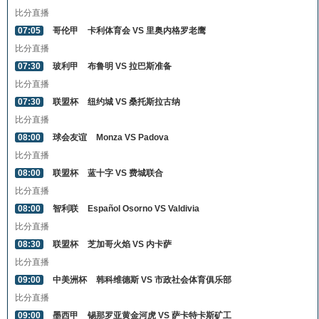
比分直播
07:05
哥伦甲
卡利体育会 VS 里奥内格罗老鹰
比分直播
07:30
玻利甲
布鲁明 VS 拉巴斯准备
比分直播
07:30
联盟杯
纽约城 VS 桑托斯拉古纳
比分直播
08:00
球会友谊
Monza VS Padova
比分直播
08:00
联盟杯
蓝十字 VS 费城联合
比分直播
08:00
智利联
Español Osorno VS Valdivia
比分直播
08:30
联盟杯
芝加哥火焰 VS 内卡萨
比分直播
09:00
中美洲杯
韩科维德斯 VS 市政社会体育俱乐部
比分直播
09:00
墨西甲
锡那罗亚黄金河虎 VS 萨卡特卡斯矿工